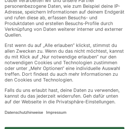
Zahlungsarten
Versandarten
Sicher einkaufen
Jetzt die toom-App herunterladen
Alle Preisangaben in EUR inkl. gesetzl. MwSt.. Die dargestellten Angebote sind unter
Umständen nicht in allen Märkten verfügbar. Die angegebenen Verfügbarkeiten beziehen
sich auf den unter "Mein Markt" ausgewählten toom Baumarkt. Alle Angebote und
Produkte nur solange der Vorrat reicht.
*Paketversand ab 59 € versandkostenfrei, gilt nicht für Artikel mit Speditionsversand, hier
fallen zusätzliche Versandkosten an.