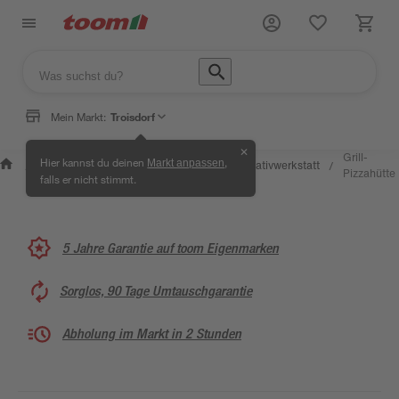
Mein Markt:
Troisdorf
✕
Wissen &
Selbermachen &
Grill-
Hier kannst du deinen
,
Markt anpassen
Kreativwerkstatt
/
/
/
/
Service
Ratgeber
Pizzahütte
falls er nicht stimmt.
5 Jahre Garantie auf toom Eigenmarken
Sorglos, 90 Tage Umtauschgarantie
Abholung im Markt in 2 Stunden