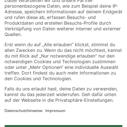
Zahlungsarten
Versandarten
Sicher einkaufen
Jetzt die toom-App herunterladen
Alle Preisangaben in EUR inkl. gesetzl. MwSt.. Die dargestellten Angebote sind unter
Umständen nicht in allen Märkten verfügbar. Die angegebenen Verfügbarkeiten beziehen
sich auf den unter "Mein Markt" ausgewählten toom Baumarkt. Alle Angebote und
Produkte nur solange der Vorrat reicht.
*Paketversand ab 59 € versandkostenfrei, gilt nicht für Artikel mit Speditionsversand, hier
fallen zusätzliche Versandkosten an.