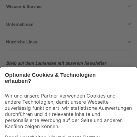
Wissen & Service
Unternehmen
Nützliche Links
Bleib auf dem Laufenden mit unserem Newsletter
Der toom Newsletter: Keine Angebote und Aktionen mehr verpassen!
Zur Newsletter Anmeldung
Folge uns