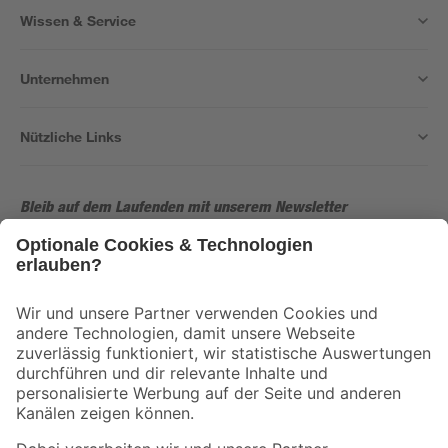
Wissen & Service
Unternehmen
Nützliche Links
Bleib auf dem Laufenden mit unserem Newsletter
Der toom Newsletter: Keine Angebote und Aktionen mehr verpassen!
Zur Newsletter Anmeldung
Folge uns