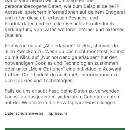
Zahlungsarten
Versandarten
Sicher einkaufen
Jetzt die toom-App herunterladen
Alle Preisangaben in EUR inkl. gesetzl. MwSt.. Die dargestellten Angebote sind unter
Umständen nicht in allen Märkten verfügbar. Die angegebenen Verfügbarkeiten beziehen
sich auf den unter "Mein Markt" ausgewählten toom Baumarkt. Alle Angebote und
Produkte nur solange der Vorrat reicht.
*Paketversand ab 59 € versandkostenfrei, gilt nicht für Artikel mit Speditionsversand, hier
fallen zusätzliche Versandkosten an.