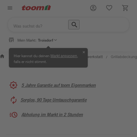
Mein Markt:
Troisdorf
✕
Wissen &
Selbermachen
Hier kannst du deinen
,
Markt anpassen
Kreativwerkstatt
Grillabdeckung
/
/
/
/
Service
& Ratgeber
falls er nicht stimmt.
5 Jahre Garantie auf toom Eigenmarken
Sorglos, 90 Tage Umtauschgarantie
Abholung im Markt in 2 Stunden