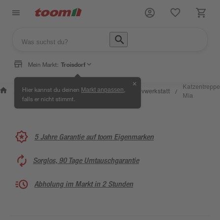
Mein Markt:
Troisdorf
✕
Wissen &
Selbermachen &
Katzentreppe
Hier kannst du deinen
,
Markt anpassen
Kreativwerkstatt
/
/
/
/
Service
Ratgeber
Mia
falls er nicht stimmt.
5 Jahre Garantie auf toom Eigenmarken
Sorglos, 90 Tage Umtauschgarantie
Abholung im Markt in 2 Stunden