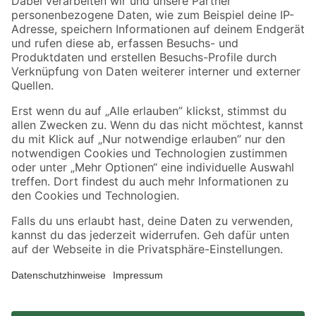
Zahlungsarten
Versandarten
Sicher einkaufen
Jetzt die toom-App herunterladen
Alle Preisangaben in EUR inkl. gesetzl. MwSt.. Die dargestellten Angebote sind unter
Umständen nicht in allen Märkten verfügbar. Die angegebenen Verfügbarkeiten beziehen
sich auf den unter "Mein Markt" ausgewählten toom Baumarkt. Alle Angebote und
Produkte nur solange der Vorrat reicht.
*Paketversand ab 59 € versandkostenfrei, gilt nicht für Artikel mit Speditionsversand, hier
fallen zusätzliche Versandkosten an.