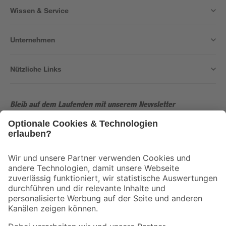
Wissen & Service
Unternehmen
Nützliche Links
Bleib auf dem Laufenden mit unserem Newsletter
Der toom Newsletter: Keine Angebote und Aktionen mehr verpassen!
Zur Newsletter Anmeldung
Folge uns