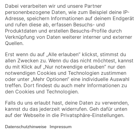
Zahlungsarten
Versandarten
Sicher einkaufen
Jetzt die toom-App herunterladen
Alle Preisangaben in EUR inkl. gesetzl. MwSt.. Die dargestellten Angebote sind unter
Umständen nicht in allen Märkten verfügbar. Die angegebenen Verfügbarkeiten beziehen
sich auf den unter "Mein Markt" ausgewählten toom Baumarkt. Alle Angebote und
Produkte nur solange der Vorrat reicht.
*Paketversand ab 59 € versandkostenfrei, gilt nicht für Artikel mit Speditionsversand, hier
fallen zusätzliche Versandkosten an.