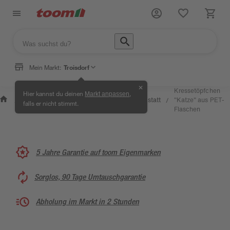
Mein Markt:
Troisdorf
✕
Wissen
Kressetöpfchen
Hier kannst du deinen
,
Markt anpassen
Selbermachen
&
Kreativwerkstatt
"Katze" aus PET-
/
/
/
/
falls er nicht stimmt.
& Ratgeber
Service
Flaschen
5 Jahre Garantie auf toom Eigenmarken
Sorglos, 90 Tage Umtauschgarantie
Abholung im Markt in 2 Stunden