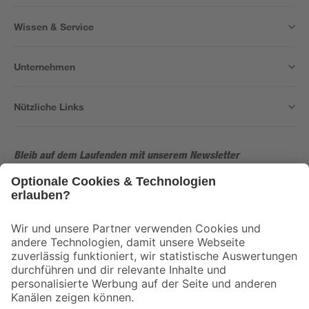
Wissen & Service
Unternehmen
Nützliche Links
Bleib auf dem Laufenden mit unserem Newsletter
Der toom Newsletter: Keine Angebote und Aktionen mehr verpassen!
Zur Newsletter Anmeldung
Folge uns