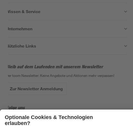
Wissen & Service
Unternehmen
Nützliche Links
Bleib auf dem Laufenden mit unserem Newsletter
Der toom Newsletter: Keine Angebote und Aktionen mehr verpassen!
Zur Newsletter Anmeldung
Folge uns