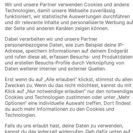
Zahlungsarten
Versandarten
Sicher einkaufen
Jetzt die toom-App herunterladen
Alle Preisangaben in EUR inkl. gesetzl. MwSt.. Die dargestellten Angebote sind unter
Umständen nicht in allen Märkten verfügbar. Die angegebenen Verfügbarkeiten beziehen
sich auf den unter "Mein Markt" ausgewählten toom Baumarkt. Alle Angebote und
Produkte nur solange der Vorrat reicht.
*Paketversand ab 59 € versandkostenfrei, gilt nicht für Artikel mit Speditionsversand, hier
fallen zusätzliche Versandkosten an.