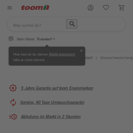
Mein Markt:
Troisdorf
✕
Wissen
Hier kannst du deinen
,
Markt anpassen
Selbermachen
&
Kreativwerkstatt
Meerschweinchenp
/
/
/
/
falls er nicht stimmt.
& Ratgeber
Service
5 Jahre Garantie auf toom Eigenmarken
Sorglos, 90 Tage Umtauschgarantie
Abholung im Markt in 2 Stunden