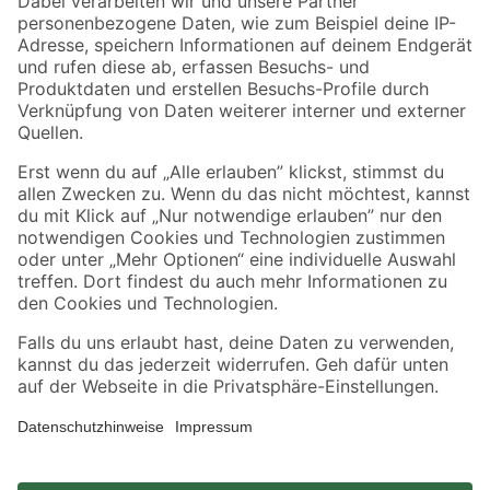
Zahlungsarten
Versandarten
Sicher einkaufen
Jetzt die toom-App herunterladen
Alle Preisangaben in EUR inkl. gesetzl. MwSt.. Die dargestellten Angebote sind unter
Umständen nicht in allen Märkten verfügbar. Die angegebenen Verfügbarkeiten beziehen
sich auf den unter "Mein Markt" ausgewählten toom Baumarkt. Alle Angebote und
Produkte nur solange der Vorrat reicht.
*Paketversand ab 59 € versandkostenfrei, gilt nicht für Artikel mit Speditionsversand, hier
fallen zusätzliche Versandkosten an.