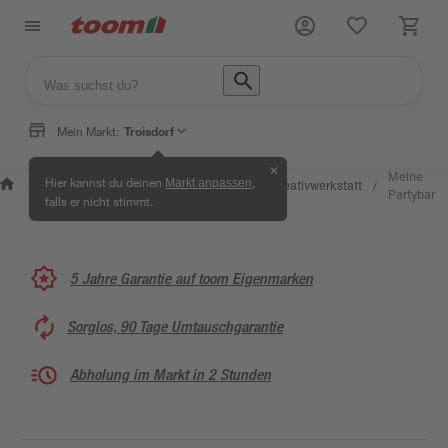
Mein Markt:
Troisdorf
✕
Wissen &
Selbermachen &
Meine
Hier kannst du deinen
,
Markt anpassen
Kreativwerkstatt
/
/
/
/
Service
Ratgeber
Partybar
falls er nicht stimmt.
5 Jahre Garantie auf toom Eigenmarken
Sorglos, 90 Tage Umtauschgarantie
Abholung im Markt in 2 Stunden