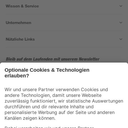
Wissen & Service
Unternehmen
Nützliche Links
Bleib auf dem Laufenden mit unserem Newsletter
Der toom Newsletter: Keine Angebote und Aktionen mehr verpassen!
Zur Newsletter Anmeldung
Folge uns