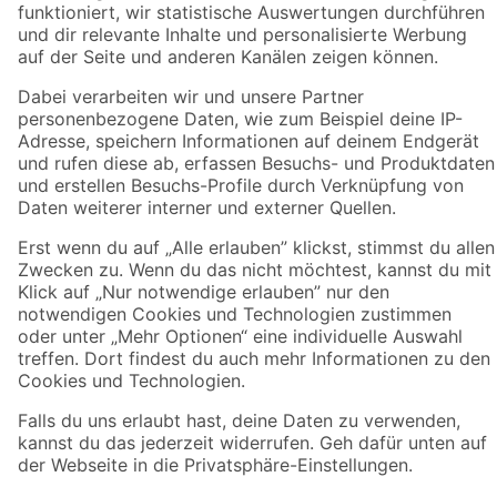
Zahlungsarten
Versandarten
Sicher einkaufen
Jetzt die toom-App herunterladen
Alle Preisangaben in EUR inkl. gesetzl. MwSt.. Die dargestellten Angebote sind unter
Umständen nicht in allen Märkten verfügbar. Die angegebenen Verfügbarkeiten beziehen
sich auf den unter "Mein Markt" ausgewählten toom Baumarkt. Alle Angebote und
Produkte nur solange der Vorrat reicht.
*Paketversand ab 59 € versandkostenfrei, gilt nicht für Artikel mit Speditionsversand, hier
fallen zusätzliche Versandkosten an.