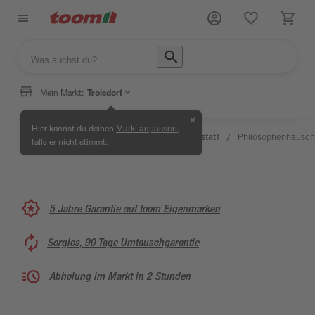
Mein Markt:
Troisdorf
✕
Wissen
Hier kannst du deinen
,
Markt anpassen
Selbermachen
&
Kreativwerkstatt
Philosophenhäusc
/
/
/
/
falls er nicht stimmt.
& Ratgeber
Service
5 Jahre Garantie auf toom Eigenmarken
Sorglos, 90 Tage Umtauschgarantie
Abholung im Markt in 2 Stunden