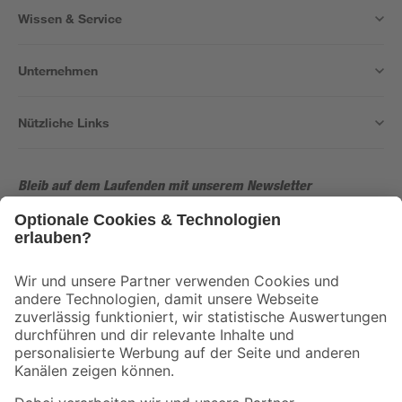
Wissen & Service
Unternehmen
Nützliche Links
Bleib auf dem Laufenden mit unserem Newsletter
Der toom Newsletter: Keine Angebote und Aktionen mehr verpassen!
Zur Newsletter Anmeldung
Folge uns