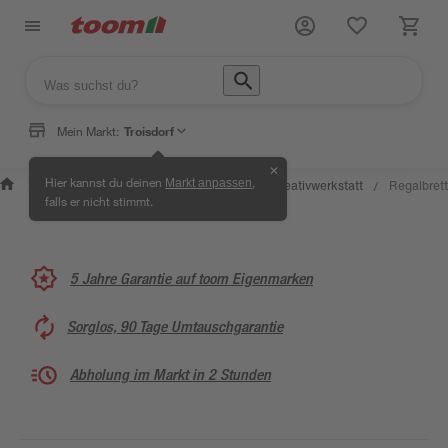
Mein Markt:
Troisdorf
✕
Wissen &
Selbermachen &
Hier kannst du deinen
,
Markt anpassen
Kreativwerkstatt
Regalbrett
/
/
/
/
Service
Ratgeber
falls er nicht stimmt.
5 Jahre Garantie auf toom Eigenmarken
Sorglos, 90 Tage Umtauschgarantie
Abholung im Markt in 2 Stunden