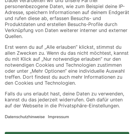
Zahlungsarten
Versandarten
Sicher einkaufen
Jetzt die toom-App herunterladen
Alle Preisangaben in EUR inkl. gesetzl. MwSt.. Die dargestellten Angebote sind unter
Umständen nicht in allen Märkten verfügbar. Die angegebenen Verfügbarkeiten beziehen
sich auf den unter "Mein Markt" ausgewählten toom Baumarkt. Alle Angebote und
Produkte nur solange der Vorrat reicht.
*Paketversand ab 59 € versandkostenfrei, gilt nicht für Artikel mit Speditionsversand, hier
fallen zusätzliche Versandkosten an.