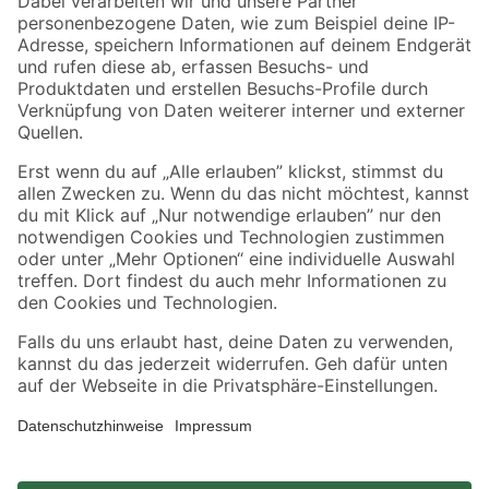
Zahlungsarten
Versandarten
Sicher einkaufen
Jetzt die toom-App herunterladen
Alle Preisangaben in EUR inkl. gesetzl. MwSt.. Die dargestellten Angebote sind unter
Umständen nicht in allen Märkten verfügbar. Die angegebenen Verfügbarkeiten beziehen
sich auf den unter "Mein Markt" ausgewählten toom Baumarkt. Alle Angebote und
Produkte nur solange der Vorrat reicht.
*Paketversand ab 59 € versandkostenfrei, gilt nicht für Artikel mit Speditionsversand, hier
fallen zusätzliche Versandkosten an.