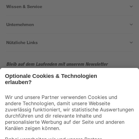
Wissen & Service
Unternehmen
Nützliche Links
Bleib auf dem Laufenden mit unserem Newsletter
Der toom Newsletter: Keine Angebote und Aktionen mehr verpassen!
Zur Newsletter Anmeldung
Folge uns