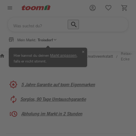
Mein Markt:
Troisdorf
✕
Wissen &
Selbermachen &
Relax-
Hier kannst du deinen
,
Markt anpassen
Kreativwerkstatt
/
/
/
/
Service
Ratgeber
Ecke
falls er nicht stimmt.
5 Jahre Garantie auf toom Eigenmarken
Sorglos, 90 Tage Umtauschgarantie
Abholung im Markt in 2 Stunden