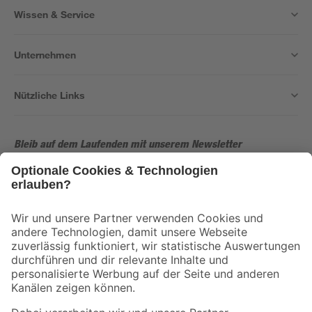
Wissen & Service
Unternehmen
Nützliche Links
Bleib auf dem Laufenden mit unserem Newsletter
Der toom Newsletter: Keine Angebote und Aktionen mehr verpassen!
Zur Newsletter Anmeldung
Folge uns