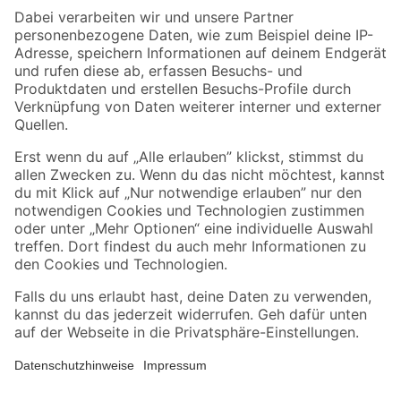
Zahlungsarten
Versandarten
Sicher einkaufen
Jetzt die toom-App herunterladen
Alle Preisangaben in EUR inkl. gesetzl. MwSt.. Die dargestellten Angebote sind unter
Umständen nicht in allen Märkten verfügbar. Die angegebenen Verfügbarkeiten beziehen
sich auf den unter "Mein Markt" ausgewählten toom Baumarkt. Alle Angebote und
Produkte nur solange der Vorrat reicht.
*Paketversand ab 59 € versandkostenfrei, gilt nicht für Artikel mit Speditionsversand, hier
fallen zusätzliche Versandkosten an.