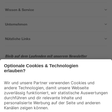
Wissen & Service
Unternehmen
Nützliche Links
Bleib auf dem Laufenden mit unserem Newsletter
Der toom Newsletter: Keine Angebote und Aktionen mehr verpassen!
Zur Newsletter Anmeldung
Folge uns