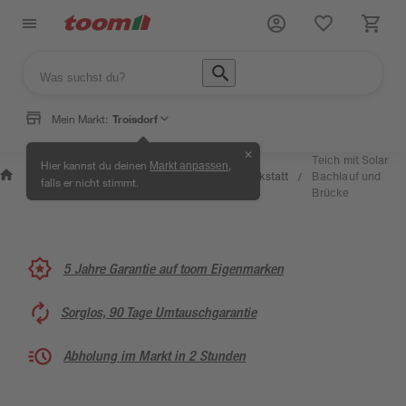
Mein Markt:
Troisdorf
✕
Wissen
Teich mit Solar
Hier kannst du deinen
,
Markt anpassen
Selbermachen
&
Kreativwerkstatt
Bachlauf und
/
/
/
/
falls er nicht stimmt.
& Ratgeber
Service
Brücke
5 Jahre Garantie auf toom Eigenmarken
Sorglos, 90 Tage Umtauschgarantie
Abholung im Markt in 2 Stunden