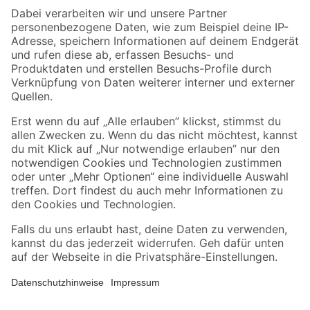
Zahlungsarten
Versandarten
Sicher einkaufen
Jetzt die toom-App herunterladen
Alle Preisangaben in EUR inkl. gesetzl. MwSt.. Die dargestellten Angebote sind unter
Umständen nicht in allen Märkten verfügbar. Die angegebenen Verfügbarkeiten beziehen
sich auf den unter "Mein Markt" ausgewählten toom Baumarkt. Alle Angebote und
Produkte nur solange der Vorrat reicht.
*Paketversand ab 59 € versandkostenfrei, gilt nicht für Artikel mit Speditionsversand, hier
fallen zusätzliche Versandkosten an.