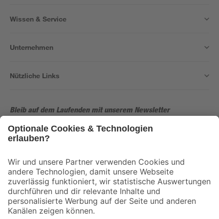
Wissen & Service
Unternehmen
Nützliche Links
Bleib auf dem Laufenden mit unserem Newsletter
Der toom Newsletter: Keine Angebote und Aktionen mehr verpassen!
Zur Newsletter Anmeldung
Folge uns