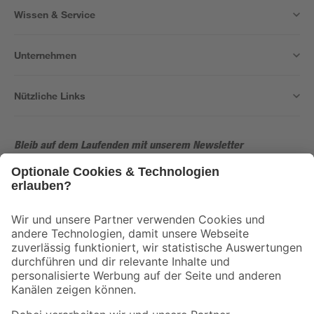
Wissen & Service
Unternehmen
Nützliche Links
Bleib auf dem Laufenden mit unserem Newsletter
Der toom Newsletter: Keine Angebote und Aktionen mehr verpassen!
Zur Newsletter Anmeldung
Folge uns