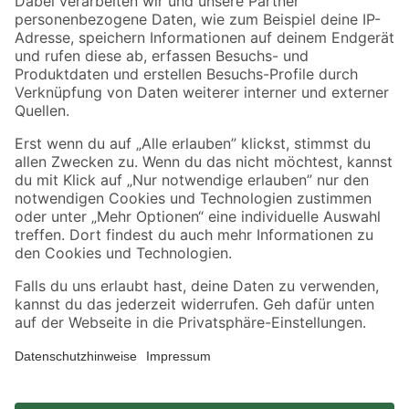
Zahlungsarten
Versandarten
Sicher einkaufen
Jetzt die toom-App herunterladen
Alle Preisangaben in EUR inkl. gesetzl. MwSt.. Die dargestellten Angebote sind unter
Umständen nicht in allen Märkten verfügbar. Die angegebenen Verfügbarkeiten beziehen
sich auf den unter "Mein Markt" ausgewählten toom Baumarkt. Alle Angebote und
Produkte nur solange der Vorrat reicht.
*Paketversand ab 59 € versandkostenfrei, gilt nicht für Artikel mit Speditionsversand, hier
fallen zusätzliche Versandkosten an.