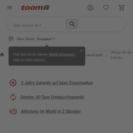
Mein Markt:
Troisdorf
✕
Wissen &
Selbermachen &
Wiege für die
Hier kannst du deinen
,
Markt anpassen
Kreativwerkstatt
/
/
/
/
Service
Ratgeber
Enkelin
falls er nicht stimmt.
5 Jahre Garantie auf toom Eigenmarken
Sorglos, 90 Tage Umtauschgarantie
Abholung im Markt in 2 Stunden