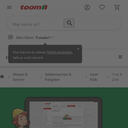
Mein Markt:
Troisdorf
✕
Hier kannst du deinen
,
Markt anpassen
toom Kids
falls er nicht stimmt.
Wissen &
Selbermachen &
toom
Tom &
/
/
/
/
Service
Ratgeber
Kids
Zolli