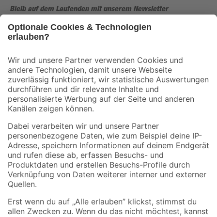
Bleib auf dem Laufenden mit unserem Newsletter
Der toom Newsletter: Keine Angebote und Aktionen mehr verpassen!
Zur Newsletter Anmeldung
Folge uns
Zahlungsarten
Versandarten
Sicher einkaufen
Jetzt die toom-App herunterladen