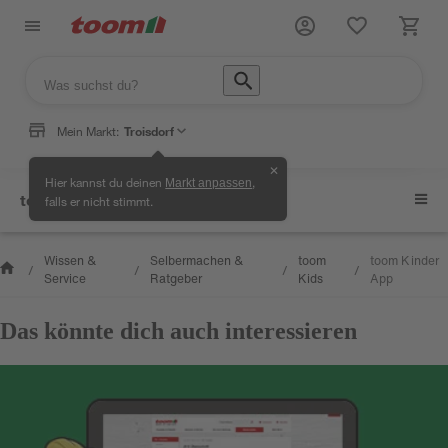
Mein Markt:
Troisdorf
✕
Hier kannst du deinen
,
Markt anpassen
toom Kids
falls er nicht stimmt.
Wissen &
Selbermachen &
toom
toom Kinder
/
/
/
/
Service
Ratgeber
Kids
App
Das könnte dich auch interessieren