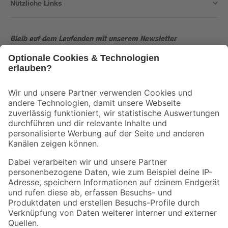
Nützliche Links
Bleib auf dem Laufenden mit unserem Newsletter
Der toom Newsletter: Keine Angebote und Aktionen mehr verpassen!
Zur Newsletter Anmeldung
Folge uns
Zahlungsarten
Versandarten
Sicher einkaufen