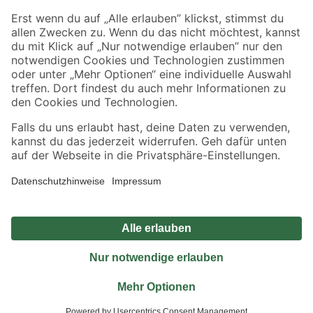
Jetzt die toom-App herunterladen
Alle Preisangaben in EUR inkl. gesetzl. MwSt.. Die dargestellten Angebote sind unter
Umständen nicht in allen Märkten verfügbar. Die angegebenen Verfügbarkeiten beziehen
sich auf den unter "Mein Markt" ausgewählten toom Baumarkt. Alle Angebote und
Produkte nur solange der Vorrat reicht.
*Paketversand ab 59 € versandkostenfrei, gilt nicht für Artikel mit Speditionsversand, hier
fallen zusätzliche Versandkosten an.
Datenschutz
Privatsphäre
Impressum
AGB
Nutzungsbedingungen
Widerrufsrecht
Vertrag widerrufen
Barrierefreiheit
© 2026 toom Baumarkt GmbH