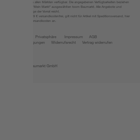
Umständen nicht in allen Märkten verfügbar. Die angegebenen Verfügbarkeiten beziehen
sich auf den unter "Mein Markt" ausgewählten toom Baumarkt. Alle Angebote und
Produkte nur solange der Vorrat reicht.
*Paketversand ab 59 € versandkostenfrei, gilt nicht für Artikel mit Speditionsversand, hier
fallen zusätzliche Versandkosten an.
Datenschutz
Privatsphäre
Impressum
AGB
Nutzungsbedingungen
Widerrufsrecht
Vertrag widerrufen
Barrierefreiheit
© 2026 toom Baumarkt GmbH