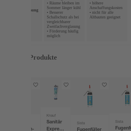
• Räume bleiben im
• höhere
Sommer länger kühl
Anschaffungskosten
Dreifachverglasung
• Besserer
• nicht für alle
Schallschutz als bei
Altbauten geeignet
vergleichbarer
Zweifachverglasung
• Förderung häufig
möglich
Passende Produkte
Knauf
Sanitär
Sista
Knauf
Sista
Fugenfü
Express
Naturstein-
Fugenfüller