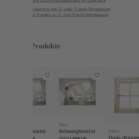
Funktions- und Zusatzverglasungen im Überblick
Kosten & Förderung von 2- oder 3-fach-Verglasung
FAQ: Häufige Fragen zu 2- und 3-fach-Verglasung
Passende Produkte
Bestseller
Velux
Velux
Schwingfenster
Schwingfenster
Karibu
Dreh-/Kippfe