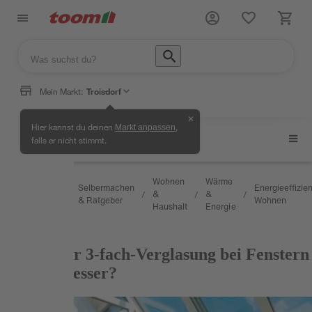
Mein Markt:
Troisdorf
✕
Hier kannst du deinen
,
Markt anpassen
Energieeffizientes Wohnen
falls er nicht stimmt.
Wissen
Wohnen
Wärme
Selbermachen
Energieeffizie
&
&
&
/
/
/
/
/
& Ratgeber
Wohnen
Service
Haushalt
Energie
RATGEBER
2-fach oder 3-fach-Verglasung bei Fenstern
– was ist besser?