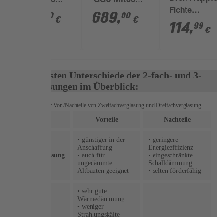
'GGU FK06
'GGU MK06
Fichte
0070' weiß 66 x
0070' weiß 78 x
649
,
689
,
00
00
€
€
naturbelasse
114
,
118 cm
118 cm
99
€
x 80 x 6 cm, 
Gartenhäuse
mm
Die Wichtigsten Unterschiede der 2-fach- und 3-
fach-Verglasungen im Überblick:
Gegenüberstellung der Vor-/Nachteile von Zweifachverglasung und Dreifachverglasung.
Vorteile
Nachteile
• günstiger in der
• geringere
Anschaffung
Energieeffizienz
Zweifachverglasung
• auch für
• eingeschränkte
ungedämmte
Schalldämmung
Altbauten geeignet
• selten förderfähig
• sehr gute
Wärmedämmung
• weniger
Strahlungskälte