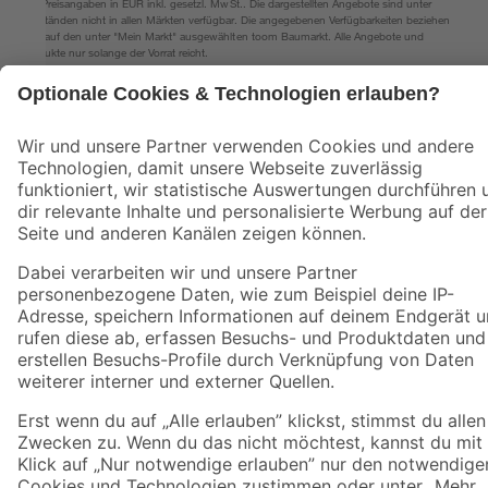
Alle Preisangaben in EUR inkl. gesetzl. MwSt.. Die dargestellten Angebote sind unter
Umständen nicht in allen Märkten verfügbar. Die angegebenen Verfügbarkeiten beziehen
sich auf den unter "Mein Markt" ausgewählten toom Baumarkt. Alle Angebote und
Produkte nur solange der Vorrat reicht.
*Paketversand ab 59 € versandkostenfrei, gilt nicht für Artikel mit Speditionsversand, hier
fallen zusätzliche Versandkosten an.
Datenschutz
Privatsphäre
Impressum
AGB
Nutzungsbedingungen
Widerrufsrecht
Vertrag widerrufen
Barrierefreiheit
© 2026 toom Baumarkt GmbH