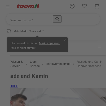
Mein Markt:
Troisdorf
✕
Hier kannst du deinen
,
Markt anpassen
Fassade und Kamin
falls er nicht stimmt.
Wissen &
toom
Fassade und Kamin
Handwerksservice
/
/
/
/
Service
Service
Handwerksservice
Fassade und Kamin
ab 174,00 €