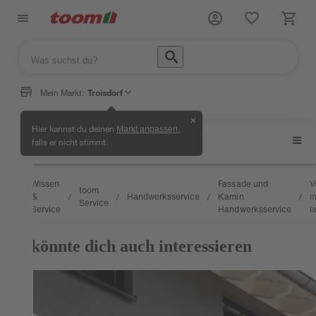
Mein Markt:
Troisdorf
✕
Hier kannst du deinen
,
Markt anpassen
Fassade und Kamin
falls er nicht stimmt.
Wissen
Fassade und
V
toom
&
Handwerksservice
Kamin
m
/
/
/
/
/
Service
Service
Handwerksservice
l
Das könnte dich auch interessieren