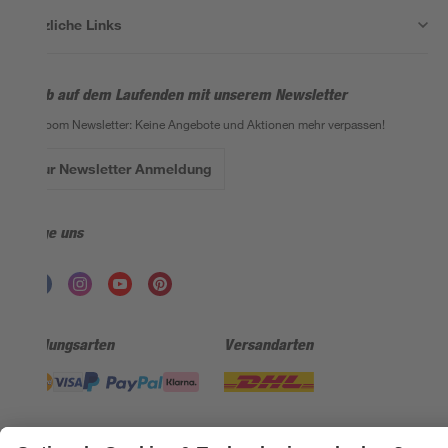
Nützliche Links
Bleib auf dem Laufenden mit unserem Newsletter
Der toom Newsletter: Keine Angebote und Aktionen mehr verpassen!
Zur Newsletter Anmeldung
Folge uns
Zahlungsarten
Versandarten
Sicher einkaufen