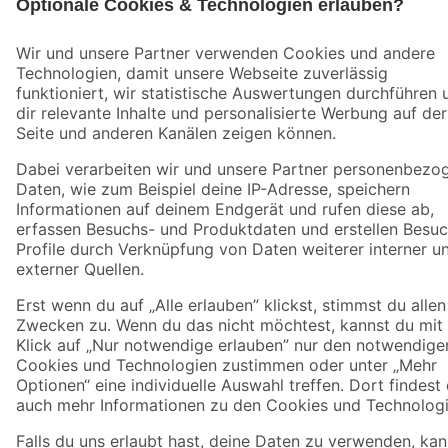
Jetzt die toom-App herunterladen
Alle Preisangaben in EUR inkl. gesetzl. MwSt.. Die dargestellten Angebote sind unter
Umständen nicht in allen Märkten verfügbar. Die angegebenen Verfügbarkeiten beziehen
sich auf den unter "Mein Markt" ausgewählten toom Baumarkt. Alle Angebote und
Produkte nur solange der Vorrat reicht.
*Paketversand ab 59 € versandkostenfrei, gilt nicht für Artikel mit Speditionsversand, hier
fallen zusätzliche Versandkosten an.
Datenschutz
Privatsphäre
Impressum
AGB
Nutzungsbedingungen
Widerrufsrecht
Vertrag widerrufen
Barrierefreiheit
© 2026 toom Baumarkt GmbH