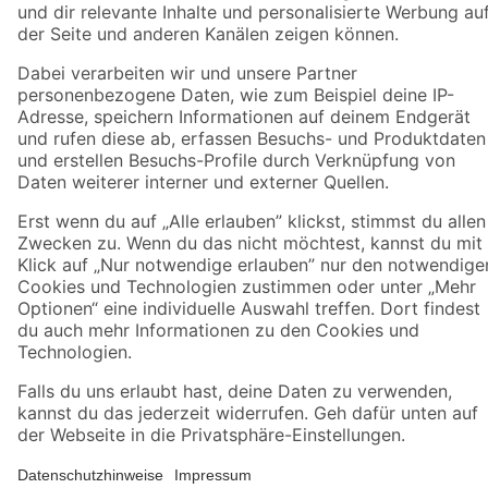
Jetzt die toom-App herunterladen
Alle Preisangaben in EUR inkl. gesetzl. MwSt.. Die dargestellten Angebote sind unter
Umständen nicht in allen Märkten verfügbar. Die angegebenen Verfügbarkeiten beziehen
sich auf den unter "Mein Markt" ausgewählten toom Baumarkt. Alle Angebote und
Produkte nur solange der Vorrat reicht.
*Paketversand ab 59 € versandkostenfrei, gilt nicht für Artikel mit Speditionsversand, hier
fallen zusätzliche Versandkosten an.
Datenschutz
Privatsphäre
Impressum
AGB
Nutzungsbedingungen
Widerrufsrecht
Vertrag widerrufen
Barrierefreiheit
© 2026 toom Baumarkt GmbH