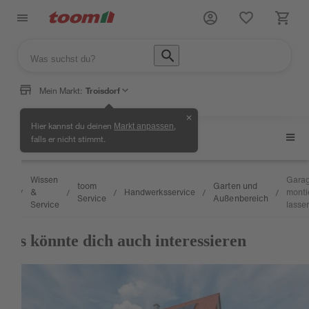
Mein Markt:
Troisdorf
✕
Hier kannst du deinen
,
Markt anpassen
Garten und Außenbereich
falls er nicht stimmt.
Wissen
Garag
toom
Garten und
&
Handwerksservice
monti
/
/
/
/
/
Service
Außenbereich
Service
lasse
Das könnte dich auch interessieren