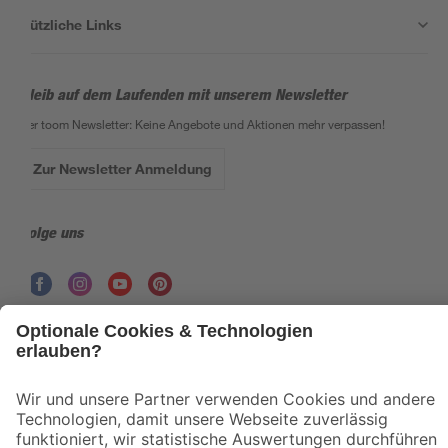
Nützliche Links
Bleib auf dem Laufenden mit unserem Newsletter
Der toom Newsletter: Keine Angebote und Aktionen mehr verpassen!
Zur Newsletter Anmeldung
Folge uns
Zahlungsarten
Versandarten
Sicher einkaufen