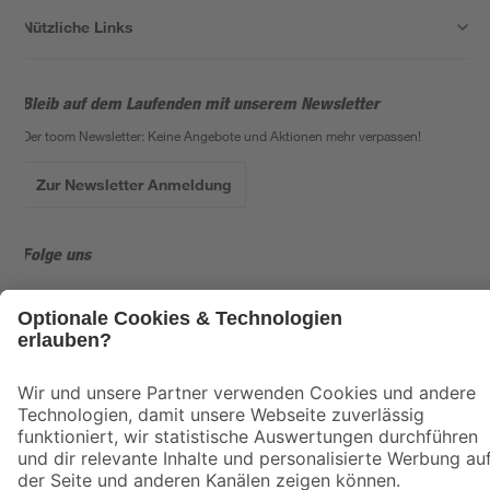
Nützliche Links
Bleib auf dem Laufenden mit unserem Newsletter
Der toom Newsletter: Keine Angebote und Aktionen mehr verpassen!
Zur Newsletter Anmeldung
Folge uns
Zahlungsarten
Versandarten
Sicher einkaufen