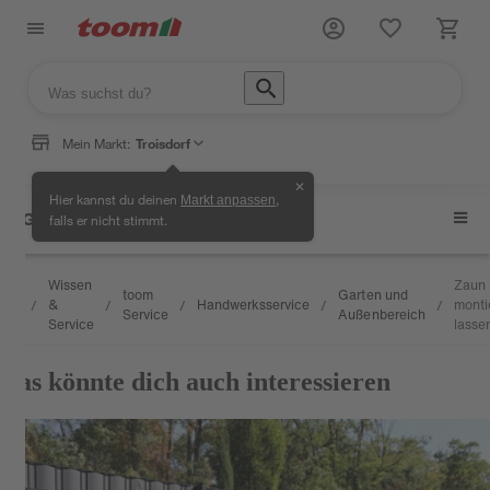
Mein Markt:
Troisdorf
✕
Hier kannst du deinen
,
Markt anpassen
Garten und Außenbereich
falls er nicht stimmt.
Wissen
Zaun
toom
Garten und
&
Handwerksservice
monti
/
/
/
/
/
Service
Außenbereich
Service
lasse
Das könnte dich auch interessieren