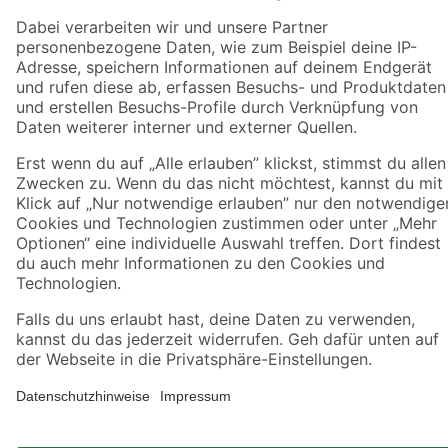
Jetzt die toom-App herunterladen
Alle Preisangaben in EUR inkl. gesetzl. MwSt.. Die dargestellten Angebote sind unter
Umständen nicht in allen Märkten verfügbar. Die angegebenen Verfügbarkeiten beziehen
sich auf den unter "Mein Markt" ausgewählten toom Baumarkt. Alle Angebote und
Produkte nur solange der Vorrat reicht.
*Paketversand ab 59 € versandkostenfrei, gilt nicht für Artikel mit Speditionsversand, hier
fallen zusätzliche Versandkosten an.
Datenschutz
Privatsphäre
Impressum
AGB
Nutzungsbedingungen
Widerrufsrecht
Vertrag widerrufen
Barrierefreiheit
© 2026 toom Baumarkt GmbH