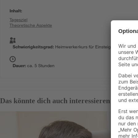
Inhalt
:
Tagesziel
Theoretische Aspekte
Schwierigkeitsgrad
:
Heimwerkerkurs für Einsteigerinnen
Dauer
:
ca. 5 Stunden
Das könnte dich auch interessieren