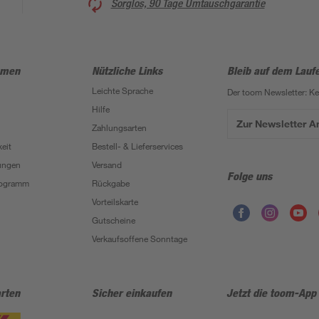
Sorglos, 90 Tage Umtauschgarantie
hmen
Nützliche Links
Bleib auf dem Lauf
Leichte Sprache
Der toom Newsletter: K
Hilfe
Zur Newsletter 
Zahlungsarten
eit
Bestell- & Lieferservices
ungen
Versand
Folge uns
Programm
Rückgabe
Vorteilskarte
Gutscheine
Verkaufsoffene Sonntage
rten
Sicher einkaufen
Jetzt die toom-App