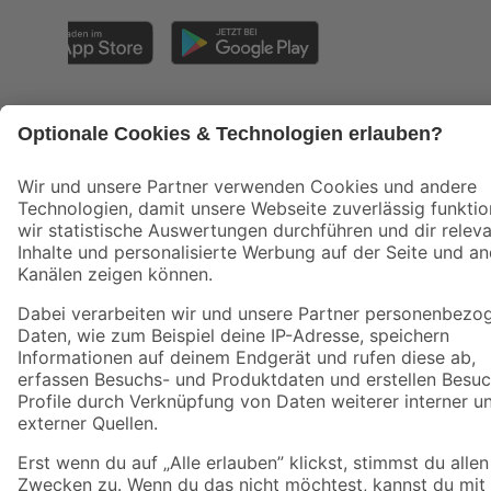
Alle Preisangaben in EUR inkl. gesetzl. MwSt.. Die dargestellten Angebote sind unter
Umständen nicht in allen Märkten verfügbar. Die angegebenen Verfügbarkeiten beziehen
sich auf den unter "Mein Markt" ausgewählten toom Baumarkt. Alle Angebote und
Produkte nur solange der Vorrat reicht.
*Paketversand ab 59 € versandkostenfrei, gilt nicht für Artikel mit Speditionsversand, hier
fallen zusätzliche Versandkosten an.
Datenschutz
Privatsphäre
Impressum
AGB
Nutzungsbedingungen
Widerrufsrecht
Vertrag widerrufen
Barrierefreiheit
© 2026 toom Baumarkt GmbH