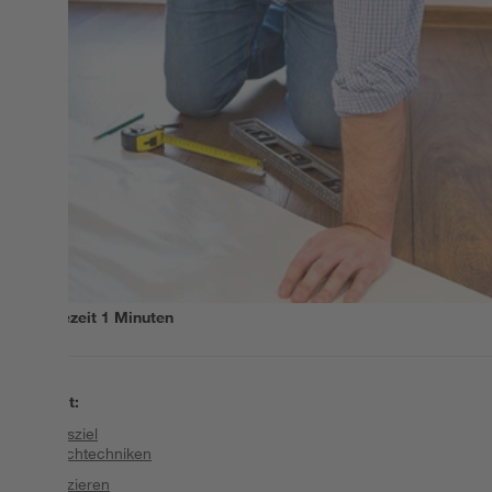
Lesezeit
1
Minuten
Inhalt
:
Tagesziel
Streichtechniken
Tapezieren