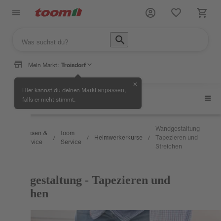
Mein Markt:
Troisdorf
✕
Hier kannst du deinen
,
Markt anpassen
Heimwerkerkurse
falls er nicht stimmt.
Wandgestaltung -
Wissen &
toom
Heimwerkerkurse
Tapezieren und
/
/
/
/
Service
Service
Streichen
KURS
Wandgestaltung - Tapezieren und
Streichen