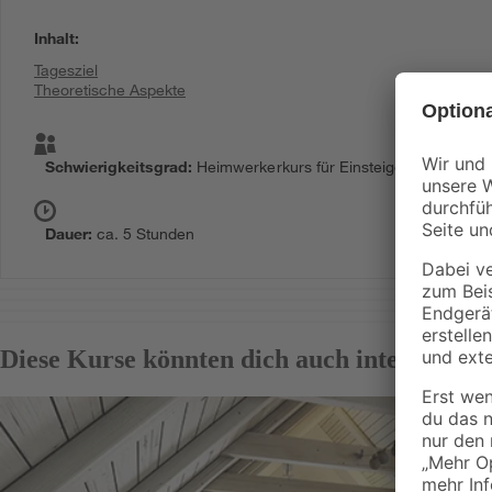
Inhalt
:
Tagesziel
Theoretische Aspekte
Schwierigkeitsgrad
:
Heimwerkerkurs für Einsteiger
Dauer
:
ca. 5 Stunden
Diese Kurse könnten dich auch interessiere