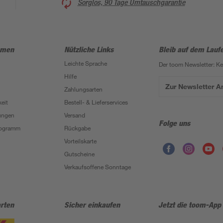
Sorglos, 90 Tage Umtauschgarantie
hmen
Nützliche Links
Bleib auf dem Lauf
Leichte Sprache
Der toom Newsletter: K
Hilfe
Zur Newsletter 
Zahlungsarten
eit
Bestell- & Lieferservices
ungen
Versand
Folge uns
Programm
Rückgabe
Vorteilskarte
Gutscheine
Verkaufsoffene Sonntage
rten
Sicher einkaufen
Jetzt die toom-App