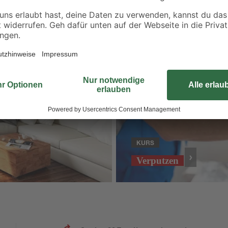
KURS
Verputzen