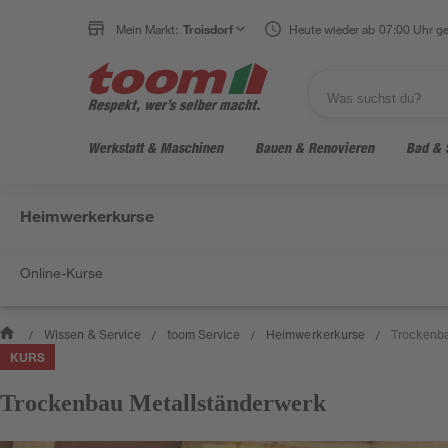
Mein Markt:
Troisdorf
Heute wieder ab 07:00 Uhr ge
Werkstatt & Maschinen
Bauen & Renovieren
Bad & 
Heimwerkerkurse
Online-Kurse
Wissen & Service
toom Service
Heimwerkerkurse
Trockenba
/
/
/
/
KURS
Trockenbau Metallständerwerk