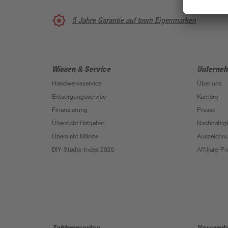
5 Jahre Garantie auf toom Eigenmarken
Wissen & Service
Unterne
Handwerksservice
Über uns
Entsorgungsservice
Karriere
Finanzierung
Presse
Übersicht Ratgeber
Nachhaltigk
Übersicht Märkte
Auszeichn
DIY-Städte-Index 2026
Affiliate-
Zahlungsarten
Versanda