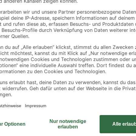
hansetherm Wärmep