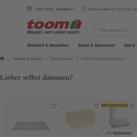
Mein Markt:
Troisdorf
Heute wieder ab 07:00 Uhr ge
Werkstatt & Maschinen
Bauen & Renovieren
Bad & 
Wissen & Service
toom Service
VARM Dämmungsservice
/
/
/
Lieber selbst dämmen?
Mengenrabatt
11
Varianten