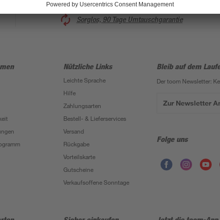
Sorglos, 90 Tage Umtauschgarantie
hmen
Nützliche Links
Bleib auf dem Lauf
Leichte Sprache
Der toom Newsletter: K
Hilfe
Zur Newsletter 
Zahlungsarten
eit
Bestell- & Lieferservices
ungen
Versand
Folge uns
Programm
Rückgabe
Vorteilskarte
Gutscheine
Verkaufsoffene Sonntage
rten
Sicher einkaufen
Jetzt die toom-App