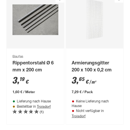
Baufas
Rippentorstahl Ø 6
Armierungsgitter
mm x 200 cm
200 x 100 x 0,2 cm
3
,
3
,
19
65
€
€
/ m²
1,60 € / Meter
7,29 € / Pack
Lieferung nach Hause
Keine Lieferung nach
Troisdorf
Hause
Bestellbar in
(1)
Nicht verfügbar in
Troisdorf