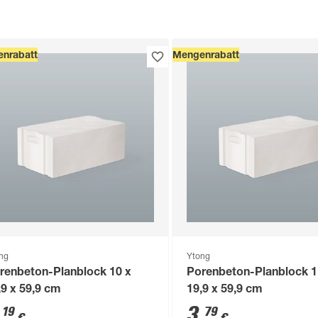
nrabatt
Mengenrabatt
ng
Ytong
renbeton-Planblock 10 x
Porenbeton-Planblock 1
,9 x 59,9 cm
19,9 x 59,9 cm
,
3
,
19
79