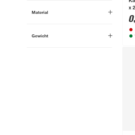
Ka
x 
Material
0
Porenbeton
(1)
Gewicht
-
kg