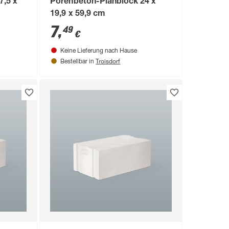
7,5 x
Porenbeton-Planblock 24 x
19,9 x 59,9 cm
7
,
49
€
Keine Lieferung nach Hause
Troisdorf
Bestellbar in