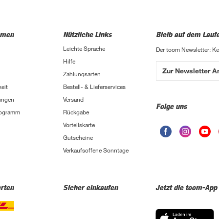
hmen
Nützliche Links
Bleib auf dem Lauf
Leichte Sprache
Der toom Newsletter: K
Hilfe
Zur Newsletter 
Zahlungsarten
eit
Bestell- & Lieferservices
ungen
Versand
Folge uns
Programm
Rückgabe
Vorteilskarte
Gutscheine
Verkaufsoffene Sonntage
rten
Sicher einkaufen
Jetzt die toom-App