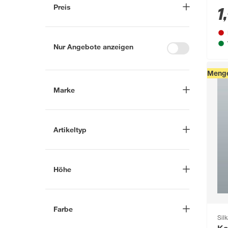
In Troisdorf verfügbar
(7)
Preis
1
,
Auf Wunsch in Troisdorf
bestellbar
(6)
-
€
Anderen Markt auswählen
Nur Angebote anzeigen
Menge
Marke
Nach
Artikeltyp
Marke suchen
Kalksandstein
(4)
Hebel
(1)
Porenbeton-Planblock
(7)
Höhe
Silka
(4)
Porenbetonplatte
(2)
Ytong
(10)
-
cm
Porenbetonstein
(1)
Farbe
Silk
Weiß
(15)