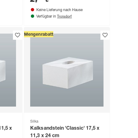
€
Keine Lieferung nach Hause
Troisdorf
Verfügbar in
Mengenrabatt
Silka
11,5 x
Kalksandstein 'Classic' 17,5 x
11,3 x 24 cm