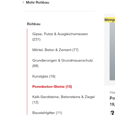
Mehr Rohbau
Menge
Rohbau
Gipse, Putze & Ausgleichsmassen
(231)
Mörtel, Beton & Zement
(77)
Grundierungen & Grundmauerschutz
(68)
Kunstglas
(16)
Porenbeton-Steine
(15)
Yto
Kalk-Sandsteine, Betonsteine & Ziegel
Po
(12)
19
3
Baustahlgitter
(11)