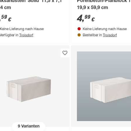
lksandstein 'Solid' 11,5 x 7,1
Porenbeton-Planblock 1
24 cm
19,9 x 59,9 cm
,
4
,
59
99
€
€
Keine Lieferung nach Hause
Keine Lieferung nach Hause
Troisdorf
Troisdorf
Verfügbar in
Bestellbar in
9
Varianten