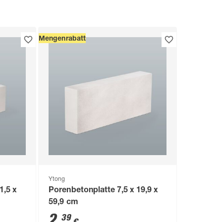
Mengenrabatt
Ytong
1,5 x
Porenbetonplatte 7,5 x 19,9 x
59,9 cm
2
,
39