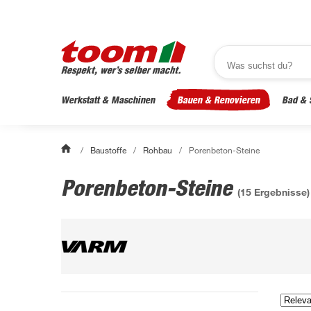
Werkstatt & Maschinen
Bauen & Renovieren
Bad & 
/
Baustoffe
/
Rohbau
/
Porenbeton-Steine
Porenbeton-Steine
(
15
Ergebnisse)