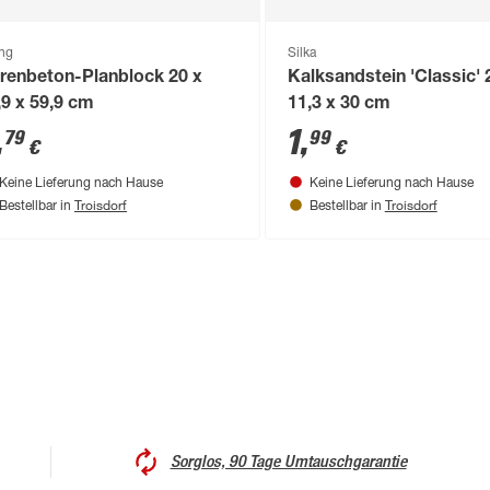
ng
Silka
renbeton-Planblock 20 x
Kalksandstein 'Classic' 
,9 x 59,9 cm
11,3 x 30 cm
,
1
,
79
99
€
€
Keine Lieferung nach Hause
Keine Lieferung nach Hause
Troisdorf
Troisdorf
Bestellbar in
Bestellbar in
Sorglos, 90 Tage Umtauschgarantie