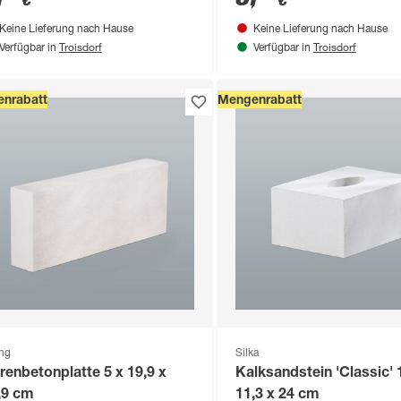
€
€
Keine Lieferung nach Hause
Keine Lieferung nach Hause
Troisdorf
Troisdorf
Verfügbar in
Verfügbar in
nrabatt
Mengenrabatt
ng
Silka
renbetonplatte 5 x 19,9 x
Kalksandstein 'Classic' 
,9 cm
11,3 x 24 cm