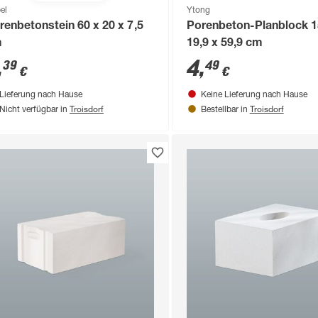
el
Ytong
renbetonstein 60 x 20 x 7,5
Porenbeton-Planblock 1
m
19,9 x 59,9 cm
,
4
,
39
49
€
€
Lieferung nach Hause
Keine Lieferung nach Hause
Troisdorf
Troisdorf
Nicht verfügbar in
Bestellbar in