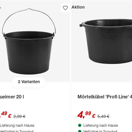
%
Aktion
2
Varianten
ueimer 20 l
Mörtelkübel 'Profi Line' 4
,
4
,
49
99
€
€
2,99 €
5,49 €
Lieferung nach Hause
Lieferung nach Hause
Troisdorf
Troisdorf