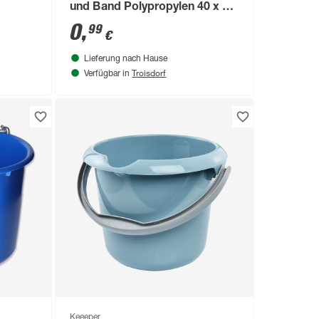
und Band Polypropylen 40 x 60
cm
0
,
99
€
Lieferung nach Hause
Troisdorf
Verfügbar in
Keeeper