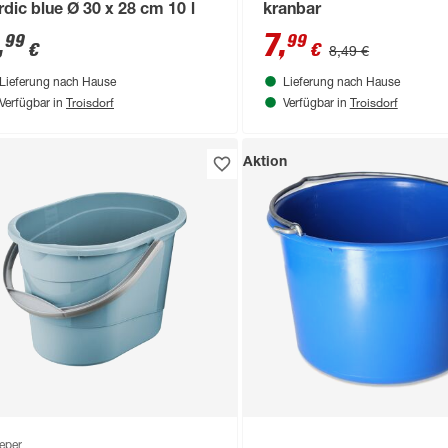
rdic blue Ø 30 x 28 cm 10 l
kranbar
,
7
,
99
99
€
€
8,49 €
Lieferung nach Hause
Lieferung nach Hause
Troisdorf
Troisdorf
Verfügbar in
Verfügbar in
Aktion
eper