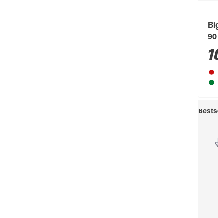
Bi
90
1
Bestse