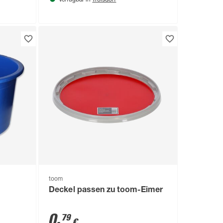
Verfügbar in
toom
Deckel passen zu toom-Eimer
0
,
79
€