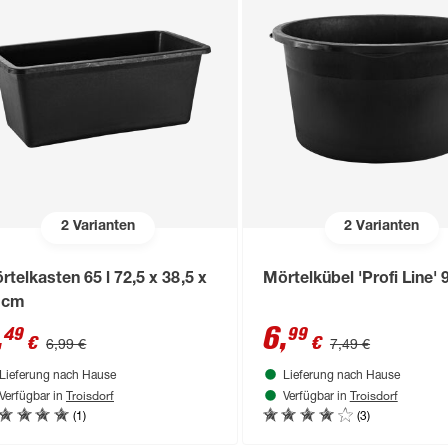
2
Varianten
2
Varianten
rtelkasten 65 l 72,5 x 38,5 x
Mörtelkübel 'Profi Line' 9
 cm
,
6
,
49
99
€
€
6,99 €
7,49 €
Lieferung nach Hause
Lieferung nach Hause
Troisdorf
Troisdorf
Verfügbar in
Verfügbar in
(1)
(3)