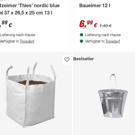
tzeimer 'Thies' nordic blue
Baueimer 12 l
al 37 x 26,5 x 25 cm 13 l
,
6
,
99
99
€
€
7,49 €
Lieferung nach Hause
Lieferung nach Hause
Troisdorf
Troisdorf
Verfügbar in
Verfügbar in
Bestseller