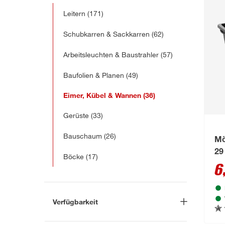
Leitern
(171)
Schubkarren & Sackkarren
(62)
Arbeitsleuchten & Baustrahler
(57)
Baufolien & Planen
(49)
Eimer, Kübel & Wannen
(36)
Gerüste
(33)
Bauschaum
(26)
Mö
29
Böcke
(17)
6
Verfügbarkeit
Lieferung nach Hause
(15)