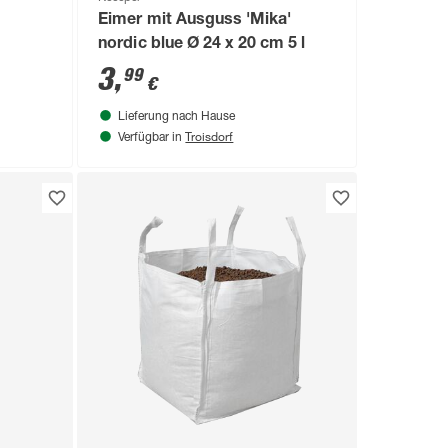
Eimer mit Ausguss 'Mika'
nordic blue Ø 24 x 20 cm 5 l
3
,
99
€
Lieferung nach Hause
Troisdorf
Verfügbar in