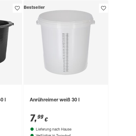
Bestseller
0 l
Anrühreimer weiß 30 l
7
,
99
€
Lieferung nach Hause
Troisdorf