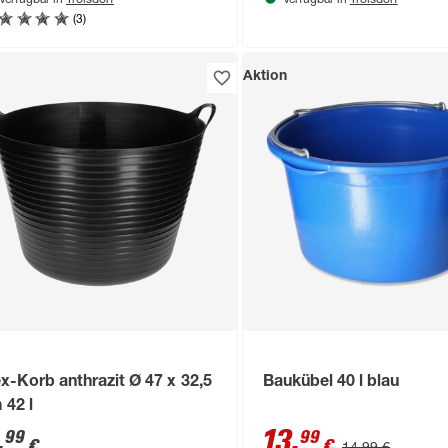
Verfügbar in
Verfügbar in
(3)
Aktion
ex-Korb anthrazit Ø 47 x 32,5
Baukübel 40 l blau
 42 l
,
13
,
99
99
€
€
14,99 €