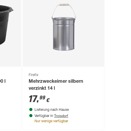
Firefix
0 l
Mehrzweckeimer silbern
verzinkt 14 l
17
,
99
€
Lieferung nach Hause
Troisdorf
Verfügbar in
Nur wenige verfügbar