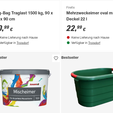
Firefix
g-Bag Traglast 1500 kg, 90 x
Mehrzweckeimer oval m
 x 90 cm
Deckel 22 l
0
,
22
,
99
99
€
€
Keine Lieferung nach Hause
Keine Lieferung nach Hause
Troisdorf
Troisdorf
Verfügbar in
Verfügbar in
ller
Bestseller