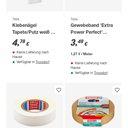
Tesa
Tesa
Klebenägel
Gewebeband 'Extra
Tapete/Putz weiß 2
Power Perfect'
Stück 1 kg
schwarz 2,75 m
4
,
3
,
79
49
€
€
Keine Lieferung nach
1,27 € / Meter
Hause
Troisdorf
Verfügbar in
Keine Lieferung nach
Hause
Troisdorf
Verfügbar in