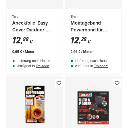
Tesa
Tesa
Abeckfolie 'Easy
Montageband
Cover Outdoor'
Powerbond für
Nachfüllpack 1,4 x
Fliesen 5m
12
,
12
,
99
29
€
€
20 m
0,65 € / Meter
2,46 € / Meter
Lieferung nach Hause
Lieferung nach Hause
Troisdorf
Troisdorf
Verfügbar in
Verfügbar in