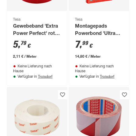
Tesa
Tesa
Gewebeband 'Extra
Montagepads
Power Perfect' rot
Powerbond 'Ultra
2,75 m
Strong' 60 x 20 mm
5
,
7
,
79
99
€
€
9 Stück
2,11 € / Meter
14,80 € / Meter
Keine Lieferung nach
Keine Lieferung nach
Hause
Hause
Troisdorf
Troisdorf
Verfügbar in
Verfügbar in