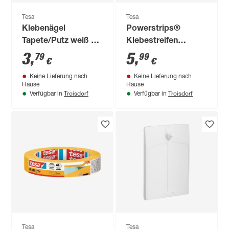
Tesa
Tesa
Klebenägel
Powerstrips®
Tapete/Putz weiß 2
Klebestreifen
Stück 0,5 kg
Fliesen/Metall weiß
3
,
5
,
79
99
€
€
2 kg 9 Stück
Keine Lieferung nach
Keine Lieferung nach
Hause
Hause
Troisdorf
Troisdorf
Verfügbar in
Verfügbar in
Tesa
Tesa