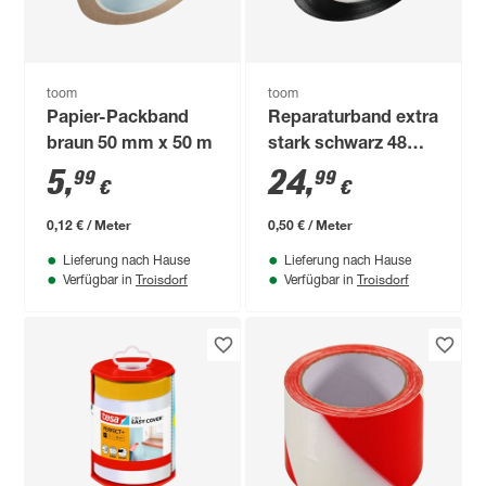
toom
toom
Papier-Packband
Reparaturband extra
braun 50 mm x 50 m
stark schwarz 48
mm x 50 m
5
,
24
,
99
99
€
€
0,12 € / Meter
0,50 € / Meter
Lieferung nach Hause
Lieferung nach Hause
Troisdorf
Troisdorf
Verfügbar in
Verfügbar in