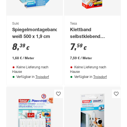
Suki
Tesa
Spiegelmontageband
Klettband
weiß 500 x 1,9 cm
selbstklebend
schwarz 1 m
8
,
7
,
39
59
€
€
1,68 € / Meter
7,59 € / Meter
Keine Lieferung nach
Keine Lieferung nach
Hause
Hause
Troisdorf
Troisdorf
Verfügbar in
Verfügbar in