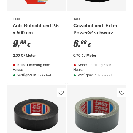
Tesa
Tesa
Anti-Rutschband 2,5
Gewebeband 'Extra
x 500 cm
Power®' schwarz 10
m
9
,
6
,
99
99
€
€
2,00 € / Meter
0,70 € / Meter
Keine Lieferung nach
Keine Lieferung nach
Hause
Hause
Troisdorf
Troisdorf
Verfügbar in
Verfügbar in