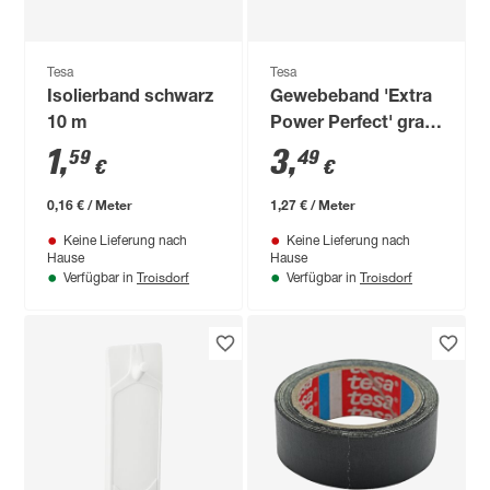
Tesa
Tesa
Isolierband schwarz
Gewebeband 'Extra
10 m
Power Perfect' grau
2,75 m
1
,
3
,
59
49
€
€
0,16 € / Meter
1,27 € / Meter
Keine Lieferung nach
Keine Lieferung nach
Hause
Hause
Troisdorf
Troisdorf
Verfügbar in
Verfügbar in