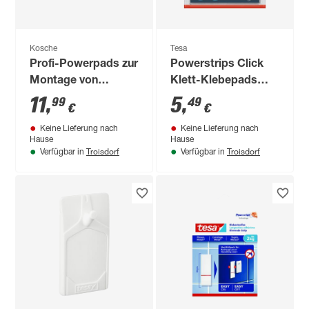
Kosche
Tesa
Profi-Powerpads zur
Powerstrips Click
Montage von
Klett-Klebepads
Akustikpaneelen
medium 4 x 2 Stück
11
,
5
,
99
49
€
€
Keine Lieferung nach
Keine Lieferung nach
Hause
Hause
Troisdorf
Troisdorf
Verfügbar in
Verfügbar in