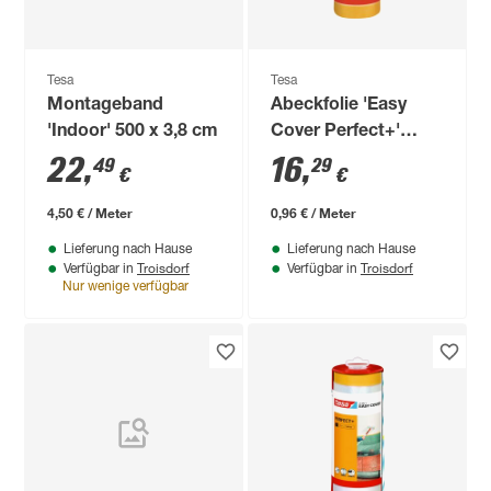
Tesa
Tesa
Montageband
Abeckfolie 'Easy
'Indoor' 500 x 3,8 cm
Cover Perfect+'
Nachfüllpack 2,6 x
22
,
16
,
49
29
€
€
17 m
4,50 € / Meter
0,96 € / Meter
Lieferung nach Hause
Lieferung nach Hause
Troisdorf
Troisdorf
Verfügbar in
Verfügbar in
Nur wenige verfügbar