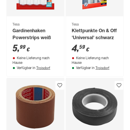
Tesa
Tesa
Gardinenhaken
Klettpunkte On & Off
Powerstrips weiß
'Universal' schwarz
5
,
4
,
99
59
€
€
Keine Lieferung nach
Keine Lieferung nach
Hause
Hause
Troisdorf
Troisdorf
Verfügbar in
Verfügbar in