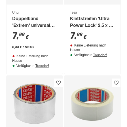
Uhu
Tesa
Doppelband
Klettstreifen 'Ultra
'Extrem' universal
Power Lock' 2,5 x 5
1,5 m
cm 4 Stück
7
,
7
,
99
99
€
€
Keine Lieferung nach
5,33 € / Meter
Hause
Troisdorf
Verfügbar in
Keine Lieferung nach
Hause
Troisdorf
Verfügbar in