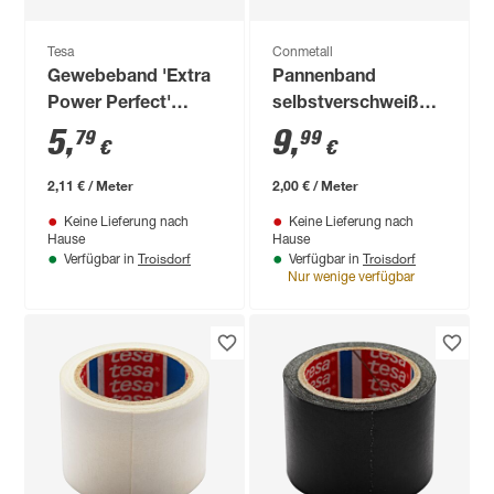
Tesa
Conmetall
Gewebeband 'Extra
Pannenband
Power Perfect'
selbstverschweißend
braun 2,75 m
5 m
5
,
9
,
79
99
€
€
2,11 € / Meter
2,00 € / Meter
Keine Lieferung nach
Keine Lieferung nach
Hause
Hause
Troisdorf
Troisdorf
Verfügbar in
Verfügbar in
Nur wenige verfügbar