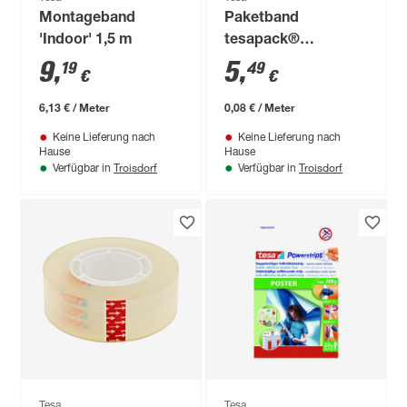
Montageband
Paketband
'Indoor' 1,5 m
tesapack®
'Solid&Strong' 50
9
,
5
,
19
49
€
€
mm x 66 m
transparent
6,13 € / Meter
0,08 € / Meter
Keine Lieferung nach
Keine Lieferung nach
Hause
Hause
Troisdorf
Troisdorf
Verfügbar in
Verfügbar in
Tesa
Tesa