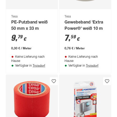
Tesa
Tesa
PE-Putzband weiß
Gewebeband 'Extra
50 mm x 33 m
Power®' weiß 10 m
9
,
7
,
79
59
€
€
0,30 € / Meter
0,76 € / Meter
Keine Lieferung nach
Keine Lieferung nach
Hause
Hause
Troisdorf
Troisdorf
Verfügbar in
Verfügbar in