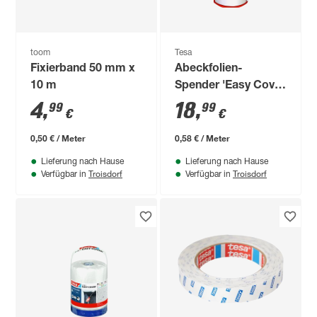
toom
Tesa
Fixierband 50 mm x
Abeckfolien-
10 m
Spender 'Easy Cover
Perfect+' 1,4 x 33 m
4
,
18
,
99
99
€
€
0,50 € / Meter
0,58 € / Meter
Lieferung nach Hause
Lieferung nach Hause
Troisdorf
Troisdorf
Verfügbar in
Verfügbar in