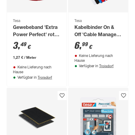
Tesa
Tesa
Gewebeband 'Extra
Kabelbinder On &
Power Perfect' rot
Off 'Cable Manager'
2,75 m
20 x 1,2 cm 5 Stück
3
,
6
,
49
99
€
€
Keine Lieferung nach
1,27 € / Meter
Hause
Troisdorf
Verfügbar in
Keine Lieferung nach
Hause
Troisdorf
Verfügbar in