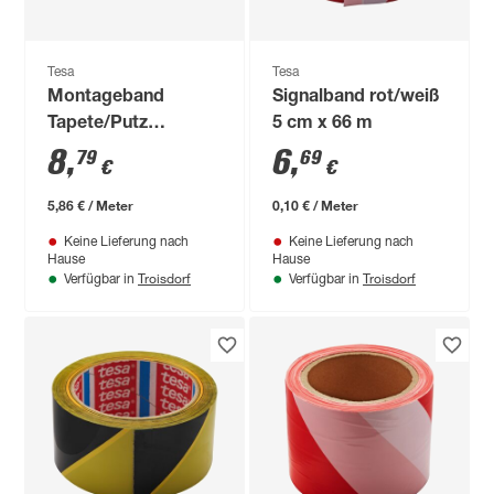
Tesa
Tesa
Montageband
Signalband rot/weiß
Tapete/Putz
5 cm x 66 m
transparent 150 x
8
,
6
,
79
69
€
€
1,9 cm 10 kg/m
5,86 € / Meter
0,10 € / Meter
Keine Lieferung nach
Keine Lieferung nach
Hause
Hause
Troisdorf
Troisdorf
Verfügbar in
Verfügbar in