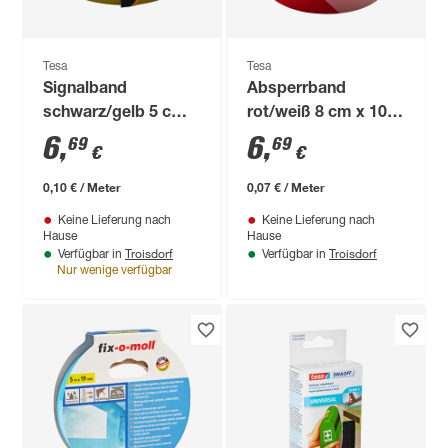
Tesa
Tesa
Signalband
Absperrband
schwarz/gelb 5 cm x
rot/weiß 8 cm x 100
66 m
m
6
,
6
,
69
69
€
€
0,10 € / Meter
0,07 € / Meter
Keine Lieferung nach
Keine Lieferung nach
Hause
Hause
Troisdorf
Troisdorf
Verfügbar in
Verfügbar in
Nur wenige verfügbar