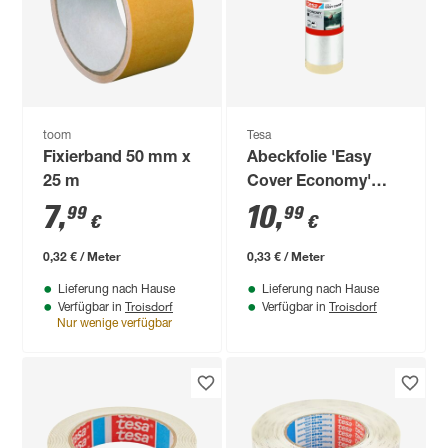
toom
Tesa
Fixierband 50 mm x
Abeckfolie 'Easy
25 m
Cover Economy'
Nachfüllpack 1,4 x
7
,
10
,
99
99
€
€
33 m
0,32 € / Meter
0,33 € / Meter
Lieferung nach Hause
Lieferung nach Hause
Troisdorf
Troisdorf
Verfügbar in
Verfügbar in
Nur wenige verfügbar