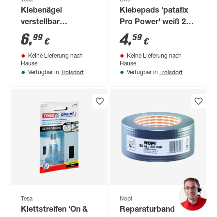
Klebenägel
Klebepads 'patafix
verstellbar
Pro Power' weiß 21
Tapete/Putz weiß 2
Stück
6
,
4
,
99
59
€
€
Stück 2 kg
Keine Lieferung nach
Keine Lieferung nach
Hause
Hause
Troisdorf
Troisdorf
Verfügbar in
Verfügbar in
Tesa
Nopi
Klettstreifen 'On &
Reparaturband