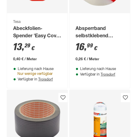
Tesa
Abeckfolien-
Absperrband
Spender 'Easy Cover
selbstklebend
Perfect+' 55 cm x 33
rot/weiß 5 cm x 66
13
,
16
,
29
99
€
€
m
m
0,40 € / Meter
0,26 € / Meter
Lieferung nach Hause
Lieferung nach Hause
Troisdorf
Nur wenige verfügbar
Verfügbar in
Troisdorf
Verfügbar in