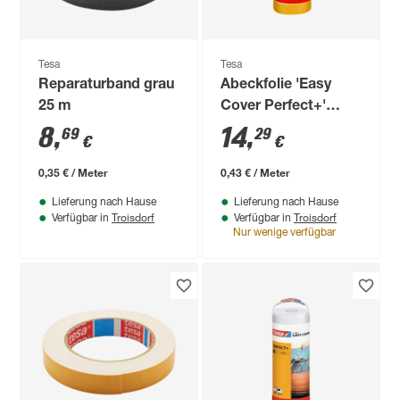
Tesa
Tesa
Reparaturband grau
Abeckfolie 'Easy
25 m
Cover Perfect+'
Nachfüllpack 1,4 x
8
,
14
,
69
29
€
€
33 m
0,35 € / Meter
0,43 € / Meter
Lieferung nach Hause
Lieferung nach Hause
Troisdorf
Troisdorf
Verfügbar in
Verfügbar in
Nur wenige verfügbar