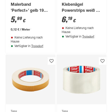
Malerband
Klebenägel
'Perfect+' gelb 19
Powerstrips weiß 2
mm x 50 m
kg 2 Stück
5
,
6
,
99
19
€
€
Keine Lieferung nach
0,12 € / Meter
Hause
Troisdorf
Verfügbar in
Keine Lieferung nach
Hause
Troisdorf
Verfügbar in
Tesa
Tesa