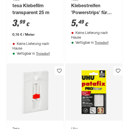
tesa Klebefilm
Klebestreifen
transparent 25 m
'Powerstrips' für
Poster 1,5 x 4,5 cm
3
,
5
,
99
49
€
€
20 Stück
Keine Lieferung nach
0,16 € / Meter
Hause
Troisdorf
Verfügbar in
Keine Lieferung nach
Hause
Troisdorf
Verfügbar in
Tesa
Uhu