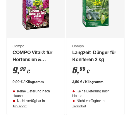
Compo
Compo
COMPO Vital® für
Langzeit-Dünger für
Hortensien &
Koniferen 2 kg
Rhododendren 1 kg
9
,
6
,
99
99
€
€
9,99 € / Kilogramm
3,50 € / Kilogramm
Keine Lieferung nach
Keine Lieferung nach
Hause
Hause
Nicht verfügbar in
Nicht verfügbar in
Troisdorf
Troisdorf