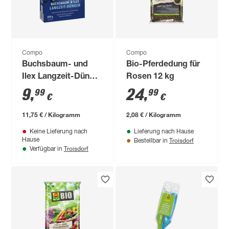
Compo
Compo
Buchsbaum- und
Bio-Pferdedung für
Ilex Langzeit-Dünger
Rosen 12 kg
850 g
9
,
24
,
99
99
€
€
11,75 € / Kilogramm
2,08 € / Kilogramm
Keine Lieferung nach
Lieferung nach Hause
Troisdorf
Hause
Bestellbar in
Troisdorf
Verfügbar in