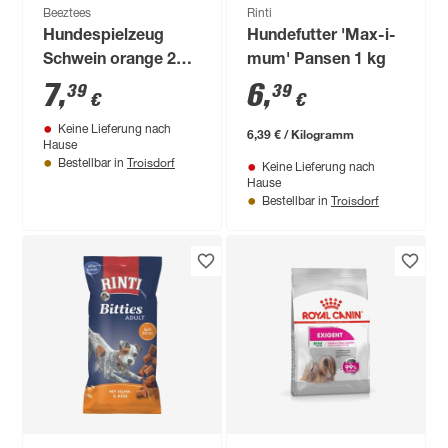
Beeztees
Rinti
Hundespielzeug
Hundefutter 'Max-i-
Schwein orange 24
mum' Pansen 1 kg
cm, mit Squeaker
7
,
6
,
39
39
€
€
Keine Lieferung nach
6,39 € / Kilogramm
Hause
Troisdorf
Bestellbar in
Keine Lieferung nach
Hause
Troisdorf
Bestellbar in