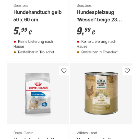
Beeztees
Beeztees
Hundehandtuch gelb
Hundespielzeug
50 x 60 cm
'Wessel' beige 23
cm, mit Squeaker
5
,
9
,
99
99
€
€
Keine Lieferung nach
Keine Lieferung nach
Hause
Hause
Troisdorf
Troisdorf
Bestellbar in
Bestellbar in
Royal Canin
Wildes Land