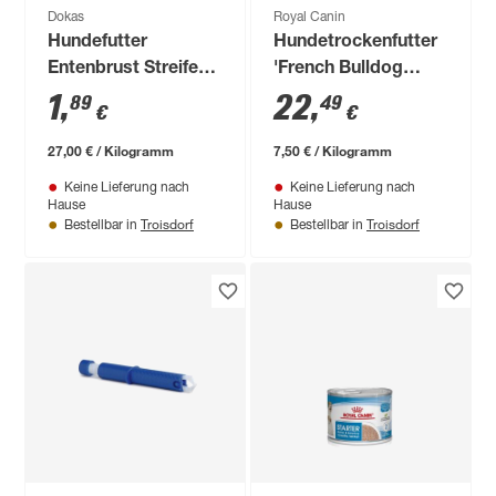
Dokas
Royal Canin
Hundefutter
Hundetrockenfutter
Entenbrust Streifen
'French Bulldog
70 g
Adult ' 3 kg
1
,
22
,
89
49
€
€
27,00 € / Kilogramm
7,50 € / Kilogramm
Keine Lieferung nach
Keine Lieferung nach
Hause
Hause
Troisdorf
Troisdorf
Bestellbar in
Bestellbar in