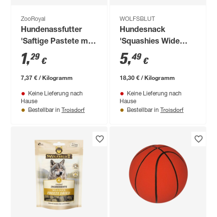
ZooRoyal
WOLFSBLUT
Hundenassfutter
Hundesnack
'Saftige Pastete mit
'Squashies Wide
Rind & Leber' 175 g
Plain Large Breed'
1
,
5
,
29
49
€
€
Adult 300 g
7,37 € / Kilogramm
18,30 € / Kilogramm
Keine Lieferung nach
Keine Lieferung nach
Hause
Hause
Troisdorf
Troisdorf
Bestellbar in
Bestellbar in