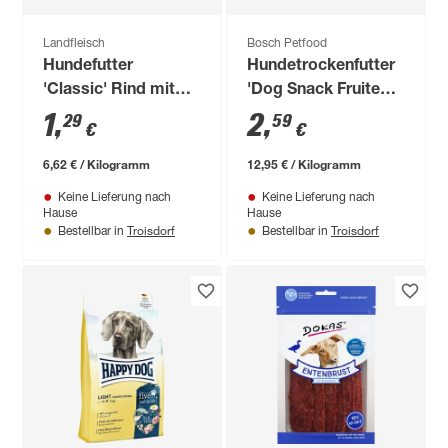
Landfleisch
Bosch Petfood
Hundefutter
Hundetrockenfutter
'Classic' Rind mit
'Dog Snack Fruitees'
Reis 195 g
Rehwild und
1
,
2
,
29
59
€
€
Preiselbeeren 200 g
6,62 € / Kilogramm
12,95 € / Kilogramm
Keine Lieferung nach
Keine Lieferung nach
Hause
Hause
Troisdorf
Troisdorf
Bestellbar in
Bestellbar in