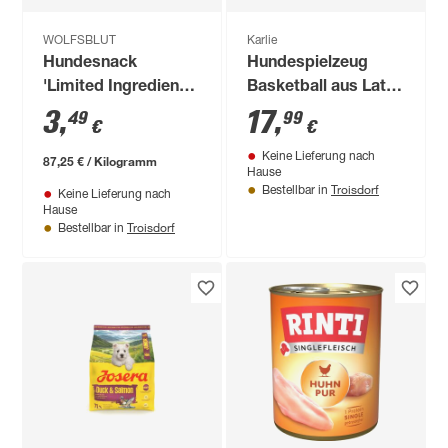
WOLFSBLUT
Karlie
Hundesnack
Hundespielzeug
'Limited Ingredients
Basketball aus Latex
Freeze Dried Wild
orange 13 cm
3
,
17
,
49
99
€
€
Duck' Alle 40 g
Keine Lieferung nach
87,25 € / Kilogramm
Hause
Troisdorf
Bestellbar in
Keine Lieferung nach
Hause
Troisdorf
Bestellbar in