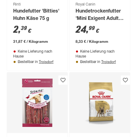
Rinti
Royal Canin
Hundefutter 'Bitties'
Hundetrockenfutter
Huhn Käse 75 g
'Mini Exigent Adult'
3 kg
2
,
24
,
39
99
€
€
31,87 € / Kilogramm
8,33 € / Kilogramm
Keine Lieferung nach
Keine Lieferung nach
Hause
Hause
Troisdorf
Troisdorf
Bestellbar in
Bestellbar in