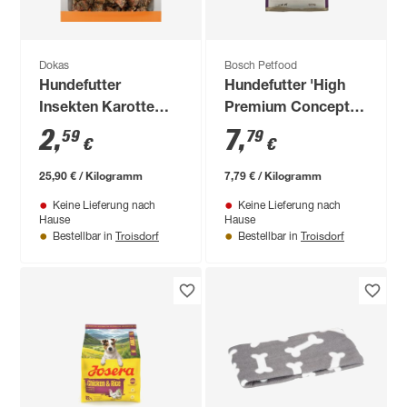
Dokas
Bosch Petfood
Hundefutter
Hundefutter 'High
Insekten Karotte
Premium Concept
100 g
Soft/Plus' Soft
2
,
7
,
59
79
€
€
Senior Ziege 1 kg
25,90 € / Kilogramm
7,79 € / Kilogramm
Keine Lieferung nach
Keine Lieferung nach
Hause
Hause
Troisdorf
Troisdorf
Bestellbar in
Bestellbar in