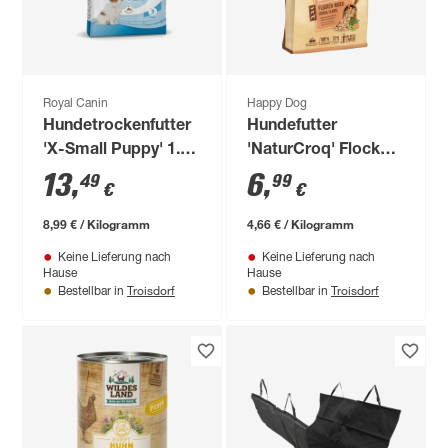
Royal Canin
Happy Dog
Hundetrockenfutter
Hundefutter
'X-Small Puppy' 1.5
'NaturCroq' Flocken
kg
1,5 kg
13
,
6
,
49
99
€
€
8,99 € / Kilogramm
4,66 € / Kilogramm
Keine Lieferung nach
Keine Lieferung nach
Hause
Hause
Troisdorf
Troisdorf
Bestellbar in
Bestellbar in