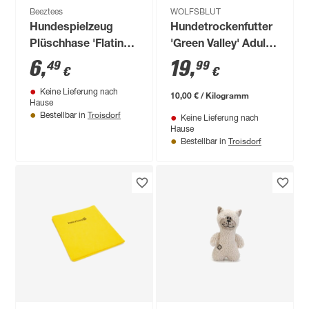
Beeztees
WOLFSBLUT
Hundespielzeug
Hundetrockenfutter
Plüschhase 'Flatino'
'Green Valley' Adult
beige 30 cm, mit
Lamm und Lachs 2
6
,
19
,
49
99
€
€
Squeaker
kg
Keine Lieferung nach
10,00 € / Kilogramm
Hause
Troisdorf
Bestellbar in
Keine Lieferung nach
Hause
Troisdorf
Bestellbar in