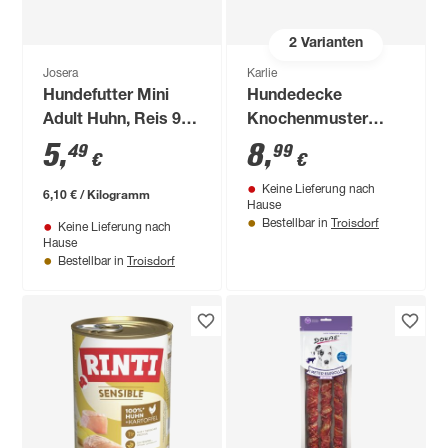
2
Varianten
Josera
Karlie
Hundefutter Mini
Hundedecke
Adult Huhn, Reis 900
Knochenmuster
g
Polyestervlies 100 x
5
,
8
,
49
99
€
€
70 cm grau
Keine Lieferung nach
6,10 € / Kilogramm
Hause
Troisdorf
Bestellbar in
Keine Lieferung nach
Hause
Troisdorf
Bestellbar in