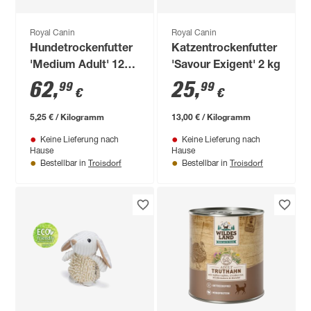
Royal Canin
Royal Canin
Hundetrockenfutter
Katzentrockenfutter
'Medium Adult' 12
'Savour Exigent' 2 kg
kg
62
,
25
,
99
99
€
€
5,25 € / Kilogramm
13,00 € / Kilogramm
Keine Lieferung nach
Keine Lieferung nach
Hause
Hause
Troisdorf
Troisdorf
Bestellbar in
Bestellbar in