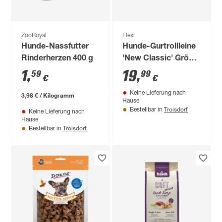
ZooRoyal
Flexi
Hunde-Nassfutter
Hunde-Gurtrollleine
Rinderherzen 400 g
'New Classic' Größe
S max. 15 kg blau
1
,
19
,
59
99
€
€
500 cm
Keine Lieferung nach
3,98 € / Kilogramm
Hause
Troisdorf
Bestellbar in
Keine Lieferung nach
Hause
Troisdorf
Bestellbar in