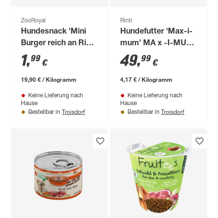
ZooRoyal
Rinti
Hundesnack 'Mini
Hundefutter 'Max-i-
Burger reich an Rind'
mum' MA x -I-MUM
100 g
LAR gE 12 kg
1
,
49
,
99
99
€
€
19,90 € / Kilogramm
4,17 € / Kilogramm
Keine Lieferung nach
Keine Lieferung nach
Hause
Hause
Troisdorf
Troisdorf
Bestellbar in
Bestellbar in