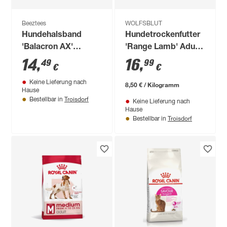
Beeztees
WOLFSBLUT
Hundehalsband
Hundetrockenfutter
'Balacron AX'
'Range Lamb' Adult
Kunstleder schwarz
Lamm 2 kg
14
,
16
,
49
99
€
€
52-62 x 3 cm
Keine Lieferung nach
8,50 € / Kilogramm
Hause
Troisdorf
Bestellbar in
Keine Lieferung nach
Hause
Troisdorf
Bestellbar in