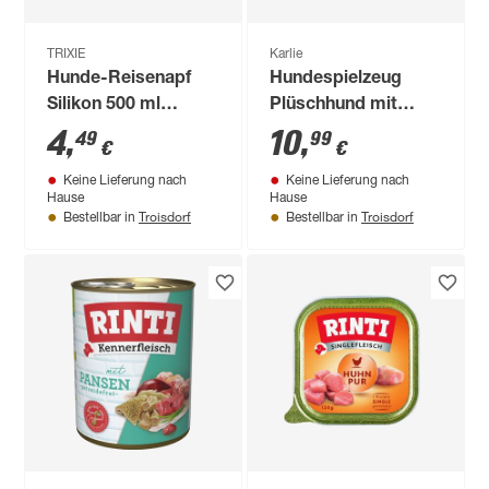
TRIXIE
Karlie
Hunde-Reisenapf
Hundespielzeug
Silikon 500 ml
Plüschhund mit
rot/grau sortiert
Squeeker
4
,
10
,
49
99
€
€
Keine Lieferung nach
Keine Lieferung nach
Hause
Hause
Troisdorf
Troisdorf
Bestellbar in
Bestellbar in