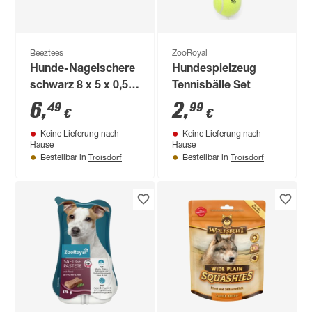
Beeztees
ZooRoyal
Hunde-Nagelschere
Hundespielzeug
schwarz 8 x 5 x 0,5
Tennisbälle Set
cm
6
,
2
,
49
99
€
€
Keine Lieferung nach
Keine Lieferung nach
Hause
Hause
Troisdorf
Troisdorf
Bestellbar in
Bestellbar in