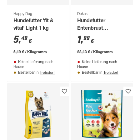
Happy Dog
Dokas
Hundefutter 'fit &
Hundefutter
vital' Light 1 kg
Entenbrust
getrocknet 70 g
5
,
1
,
49
99
€
€
5,49 € / Kilogramm
28,43 € / Kilogramm
Keine Lieferung nach
Keine Lieferung nach
Hause
Hause
Troisdorf
Troisdorf
Bestellbar in
Bestellbar in