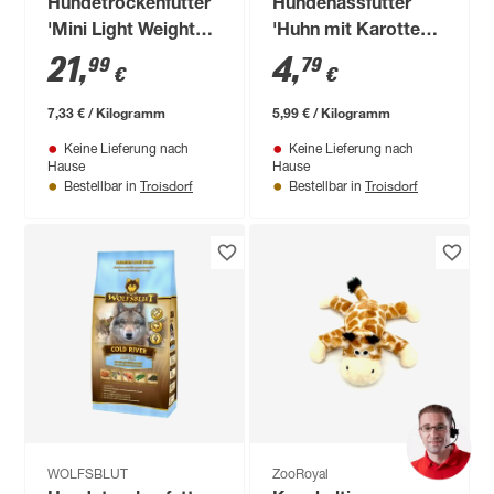
Hundetrockenfutter
Hundenassfutter
'Mini Light Weight
'Huhn mit Karotten,
Adult' 3 kg
Zucchini,
21
,
4
,
99
79
€
€
Wildkräutern und
Distelöl' Adult 800 g
7,33 € / Kilogramm
5,99 € / Kilogramm
Keine Lieferung nach
Keine Lieferung nach
Hause
Hause
Troisdorf
Troisdorf
Bestellbar in
Bestellbar in
WOLFSBLUT
ZooRoyal