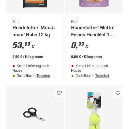
Rinti
Rinti
Hundefutter 'Max-i-
Hundefutter 'Filetto'
mum' Huhn 12 kg
Feines Huhnfilet 100
g
53
,
0
,
99
99
€
€
4,50 € / Kilogramm
9,90 € / Kilogramm
Keine Lieferung nach
Keine Lieferung nach
Hause
Hause
Troisdorf
Troisdorf
Bestellbar in
Bestellbar in