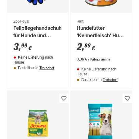
ZooRoyal
Rinti
Fellpflegehandschuh
Hundefutter
für Hunde und
'Kennerfleisch' Huhn
Katzen
Dose 800 g
3
,
2
,
99
69
€
€
Keine Lieferung nach
3,36 € / Kilogramm
Hause
Troisdorf
Bestellbar in
Keine Lieferung nach
Hause
Troisdorf
Bestellbar in