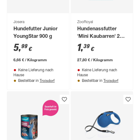
Josera
ZooRoyal
Hundefutter Junior
Hundenassfutter
YoungStar 900 g
'Mini Kaubarren' 250
g
5
,
1
,
99
39
€
€
6,66 € / Kilogramm
27,80 € / Kilogramm
Keine Lieferung nach
Keine Lieferung nach
Hause
Hause
Troisdorf
Troisdorf
Bestellbar in
Bestellbar in