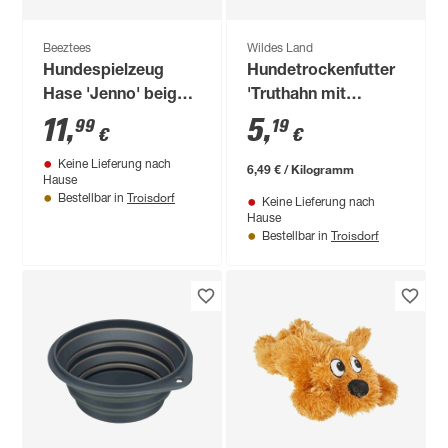
Beeztees
Wildes Land
Hundespielzeug
Hundetrockenfutter
Hase 'Jenno' beige
'Truthahn mit
22 cm
Süßkartoffel,
11
,
5
,
99
19
€
€
Cranberries,
Keine Lieferung nach
Wildkräutern und
6,49 € / Kilogramm
Hause
Distelöl' Adult 800 g
Troisdorf
Bestellbar in
Keine Lieferung nach
Hause
Troisdorf
Bestellbar in