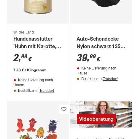
Wildes Land
Hundenassfutter
Auto-Schondecke
'Huhn mit Karotte,
Nylon schwarz 135 x
Apfel und
150 cm
2
,
39
,
99
99
€
€
Wildkräutern' Puppy
Keine Lieferung nach
400 g
7,48 € / Kilogramm
Hause
Troisdorf
Bestellbar in
Keine Lieferung nach
Hause
Troisdorf
Bestellbar in
Videoberatung
Fragen zu deinem Projekt?