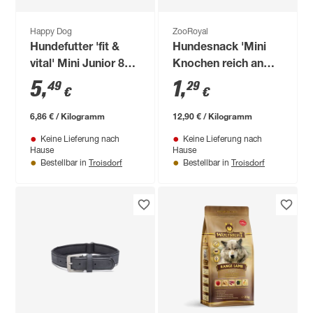
Happy Dog
ZooRoyal
Hundefutter 'fit &
Hundesnack 'Mini
vital' Mini Junior 800
Knochen reich an
g
Geflügel' 100 g
5
,
1
,
49
29
€
€
6,86 € / Kilogramm
12,90 € / Kilogramm
Keine Lieferung nach
Keine Lieferung nach
Hause
Hause
Troisdorf
Troisdorf
Bestellbar in
Bestellbar in