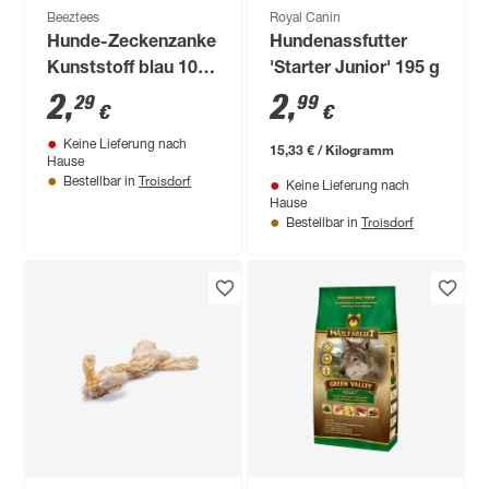
Beeztees
Royal Canin
Hunde-Zeckenzanke
Hundenassfutter
Kunststoff blau 10 x
'Starter Junior' 195 g
1,8 x 1,2 cm
2
,
2
,
29
99
€
€
Keine Lieferung nach
15,33 € / Kilogramm
Hause
Troisdorf
Bestellbar in
Keine Lieferung nach
Hause
Troisdorf
Bestellbar in