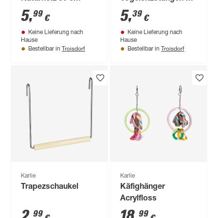
1 x 19 cm, 6er-Pack
5
,
5
,
99
39
€
€
Keine Lieferung nach
Keine Lieferung nach
Hause
Hause
Troisdorf
Troisdorf
Bestellbar in
Bestellbar in
Karlie
Karlie
Trapezschaukel
Käfighänger
Acrylfloss
2
,
18
,
99
99