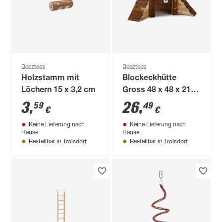
Beeztees
Beeztees
Holzstamm mit
Blockeckhütte
Löchern 15 x 3,2 cm
Gross 48 x 48 x 21
cm
3
,
26
,
59
49
€
€
Keine Lieferung nach
Keine Lieferung nach
Hause
Hause
Troisdorf
Troisdorf
Bestellbar in
Bestellbar in