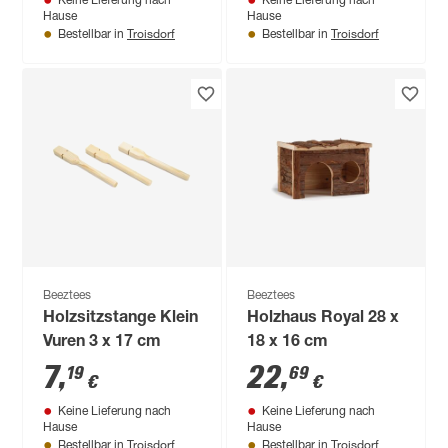
Keine Lieferung nach
Keine Lieferung nach
Hause
Hause
Troisdorf
Troisdorf
Bestellbar in
Bestellbar in
Beeztees
Beeztees
Holzsitzstange Klein
Holzhaus Royal 28 x
Vuren 3 x 17 cm
18 x 16 cm
7
,
22
,
19
69
€
€
Keine Lieferung nach
Keine Lieferung nach
Hause
Hause
Troisdorf
Troisdorf
Bestellbar in
Bestellbar in