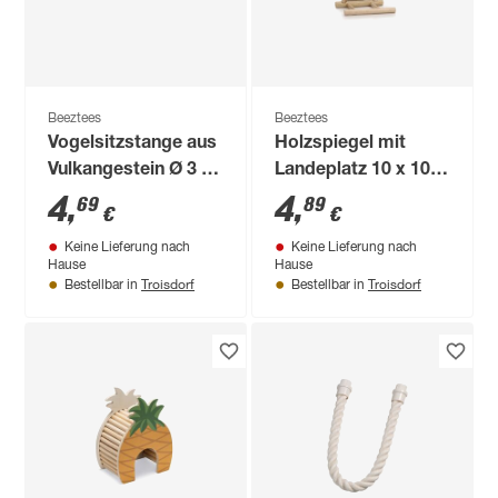
Beeztees
Beeztees
Vogelsitzstange aus
Holzspiegel mit
Vulkangestein Ø 3 x
Landeplatz 10 x 10
15 cm
cm
4
,
4
,
69
89
€
€
Keine Lieferung nach
Keine Lieferung nach
Hause
Hause
Troisdorf
Troisdorf
Bestellbar in
Bestellbar in