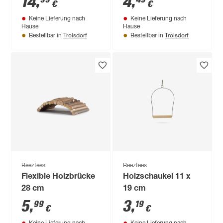
14
,
4
,
€
€
Keine Lieferung nach
Keine Lieferung nach
Hause
Hause
Troisdorf
Troisdorf
Bestellbar in
Bestellbar in
Beeztees
Beeztees
Flexible Holzbrücke
Holzschaukel 11 x
28 cm
19 cm
5
,
3
,
99
19
€
€