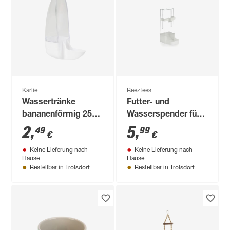
Karlie
Beeztees
Wassertränke
Futter- und
bananenförmig 25
Wasserspender für
cm
Sittiche 6 x 15 x 8
2
,
5
,
49
99
€
€
cm
Keine Lieferung nach
Keine Lieferung nach
Hause
Hause
Troisdorf
Troisdorf
Bestellbar in
Bestellbar in