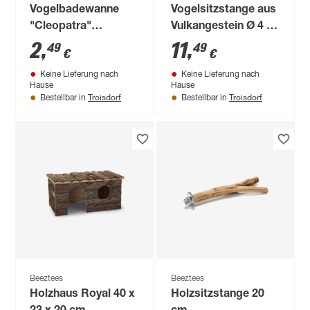
Vogelbadewanne
Vogelsitzstange aus
"Cleopatra"
Vulkangestein Ø 4 x
Kunststoff
33 cm
2
,
11
,
49
49
€
€
Keine Lieferung nach
Keine Lieferung nach
Hause
Hause
Troisdorf
Troisdorf
Bestellbar in
Bestellbar in
Beeztees
Beeztees
Holzhaus Royal 40 x
Holzsitzstange 20