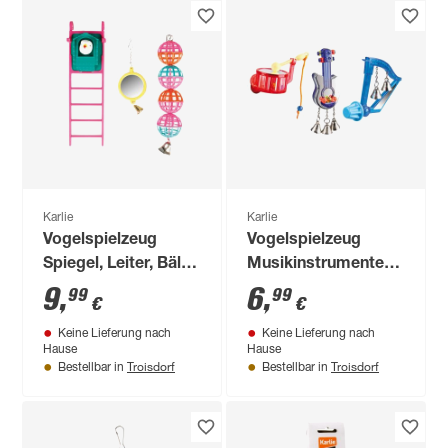
Karlie
Karlie
Vogelspielzeug
Vogelspielzeug
Spiegel, Leiter, Bälle,
Musikinstrumente
farblich sortiert
farblich sortiert
9
,
6
,
99
99
€
€
Keine Lieferung nach
Keine Lieferung nach
Hause
Hause
Troisdorf
Troisdorf
Bestellbar in
Bestellbar in