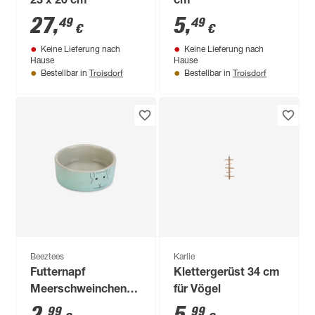
23 x 20 cm
cm
27
,
5
,
49
49
€
€
Keine Lieferung nach
Keine Lieferung nach
Hause
Hause
Troisdorf
Troisdorf
Bestellbar in
Bestellbar in
Beeztees
Karlie
Futternapf
Klettergerüst 34 cm
Meerschweinchen
für Vögel
grau/mint 10 x 4,5
99
99