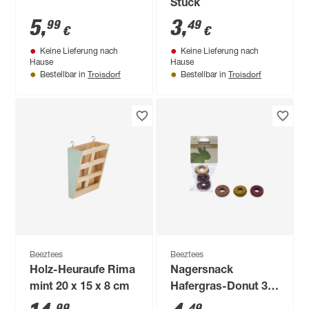
Stück
5
,
3
,
99
49
€
€
Keine Lieferung nach
Keine Lieferung nach
Hause
Hause
Troisdorf
Troisdorf
Bestellbar in
Bestellbar in
Beeztees
Beeztees
Holz-Heuraufe Rima
Nagersnack
mint 20 x 15 x 8 cm
Hafergras-Donut 3
Stück
99
49