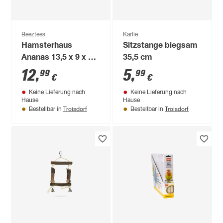
Beeztees
Karlie
Hamsterhaus
Sitzstange biegsam
Ananas 13,5 x 9 x 18
35,5 cm
cm
12
,
5
,
99
99
€
€
Keine Lieferung nach
Keine Lieferung nach
Hause
Hause
Troisdorf
Troisdorf
Bestellbar in
Bestellbar in