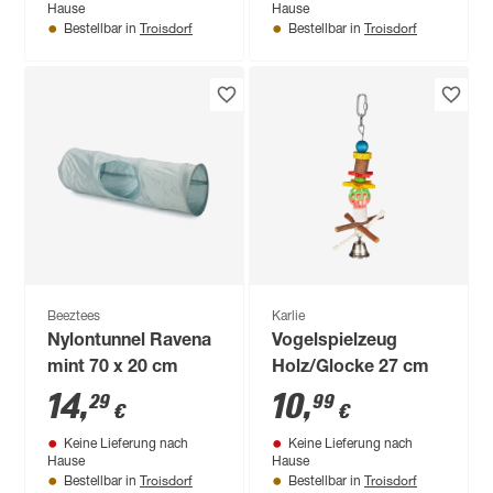
Hause
Hause
Troisdorf
Troisdorf
Bestellbar in
Bestellbar in
Beeztees
Karlie
Nylontunnel Ravena
Vogelspielzeug
mint 70 x 20 cm
Holz/Glocke 27 cm
14
,
10
,
29
99
€
€
Keine Lieferung nach
Keine Lieferung nach
Hause
Hause
Troisdorf
Troisdorf
Bestellbar in
Bestellbar in