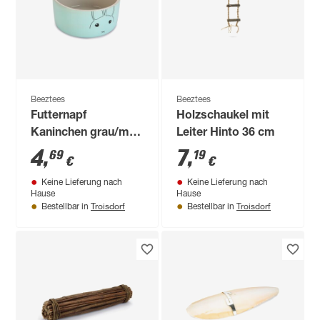
Beeztees
Beeztees
Futternapf
Holzschaukel mit
Kaninchen grau/mint
Leiter Hinto 36 cm
12 x 5,5 cm
4
,
7
,
69
19
€
€
Keine Lieferung nach
Keine Lieferung nach
Hause
Hause
Troisdorf
Troisdorf
Bestellbar in
Bestellbar in