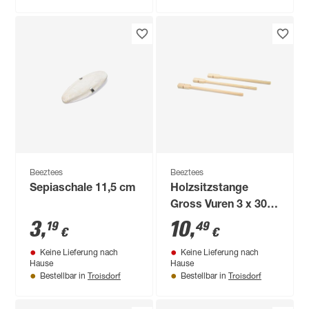
Beeztees
Beeztees
Sepiaschale 11,5 cm
Holzsitzstange
Gross Vuren 3 x 30
cm
3
,
10
,
19
49
€
€
Keine Lieferung nach
Keine Lieferung nach
Hause
Hause
Troisdorf
Troisdorf
Bestellbar in
Bestellbar in