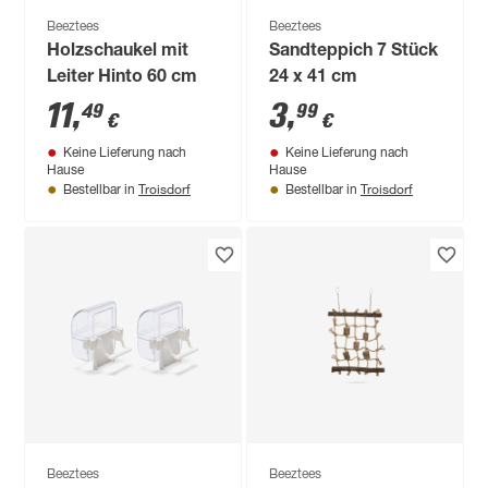
Beeztees
Beeztees
Holzschaukel mit
Sandteppich 7 Stück
Leiter Hinto 60 cm
24 x 41 cm
11
,
3
,
49
99
€
€
Keine Lieferung nach
Keine Lieferung nach
Hause
Hause
Troisdorf
Troisdorf
Bestellbar in
Bestellbar in
Beeztees
Beeztees