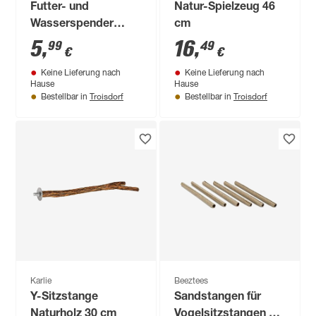
Futter- und
Natur-Spielzeug 46
Wasserspender
cm
weiss 2er Set
5
,
16
,
99
49
€
€
Keine Lieferung nach
Keine Lieferung nach
Hause
Hause
Troisdorf
Troisdorf
Bestellbar in
Bestellbar in
Karlie
Beeztees
Y-Sitzstange
Sandstangen für
Naturholz 30 cm
Vogelsitzstangen Ø