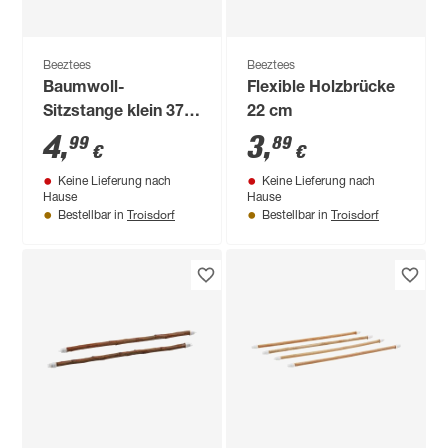
Beeztees
Beeztees
Baumwoll-
Flexible Holzbrücke
Sitzstange klein 37 x
22 cm
1,6 cm
4
,
3
,
99
89
€
€
Keine Lieferung nach
Keine Lieferung nach
Hause
Hause
Troisdorf
Troisdorf
Bestellbar in
Bestellbar in