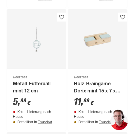
Beeztees
Beeztees
Metall-Futterball
Holz-Braingame
mint 12 cm
Dorix mint 15 x 7 x 3
cm
5
,
11
,
99
99
€
€
Keine Lieferung nach
Keine Lieferung nach
Hause
Hause
Troisdorf
Troisdorf
Bestellbar in
Bestellbar in