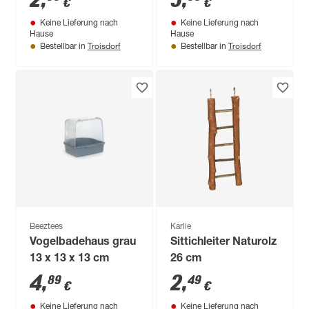
2
,
5
,
€
€
cm
Keine Lieferung nach
Keine Lieferung nach
Hause
Hause
Troisdorf
Troisdorf
Bestellbar in
Bestellbar in
Beeztees
Karlie
Vogelbadehaus grau
Sittichleiter Naturolz
13 x 13 x 13 cm
26 cm
4
,
2
,
89
49
€
€
Keine Lieferung nach
Keine Lieferung nach