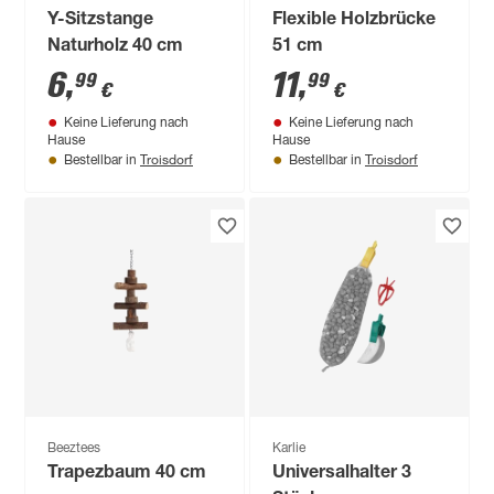
Y-Sitzstange
Flexible Holzbrücke
Naturholz 40 cm
51 cm
6
,
11
,
99
99
€
€
Keine Lieferung nach
Keine Lieferung nach
Hause
Hause
Troisdorf
Troisdorf
Bestellbar in
Bestellbar in
Beeztees
Karlie
Trapezbaum 40 cm
Universalhalter 3