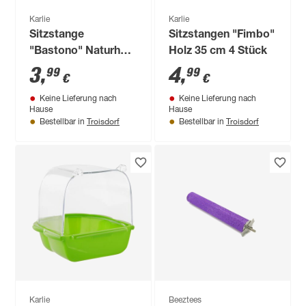
Karlie
Karlie
Sitzstange
Sitzstangen "Fimbo"
"Bastono" Naturholz
Holz 35 cm 4 Stück
35 cm 2 Stück
3
,
4
,
99
99
€
€
Keine Lieferung nach
Keine Lieferung nach
Hause
Hause
Troisdorf
Troisdorf
Bestellbar in
Bestellbar in
Karlie
Beeztees