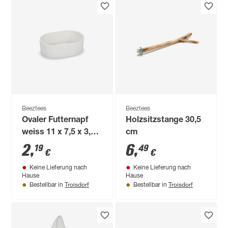
Beeztees
Beeztees
Ovaler Futternapf
Holzsitzstange 30,5
weiss 11 x 7,5 x 3,5
cm
cm
2
,
6
,
19
49
€
€
Keine Lieferung nach
Keine Lieferung nach
Hause
Hause
Troisdorf
Troisdorf
Bestellbar in
Bestellbar in