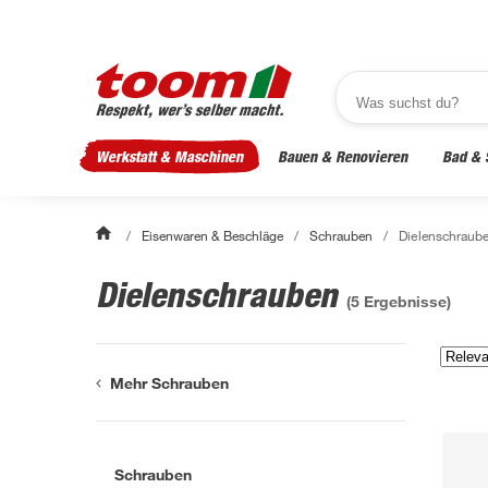
Werkstatt & Maschinen
Bauen & Renovieren
Bad & 
/
Eisenwaren & Beschläge
/
Schrauben
/
Dielenschraub
Dielenschrauben
(
5
Ergebnisse)
Mehr Schrauben
Schrauben