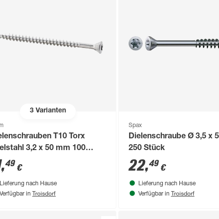
3
Varianten
om
Spax
elenschrauben T10 Torx
Dielenschraube Ø 3,5 x
elstahl 3,2 x 50 mm 100
250 Stück
ück
1
,
22
,
49
49
€
€
Lieferung nach Hause
Lieferung nach Hause
Troisdorf
Troisdorf
Verfügbar in
Verfügbar in