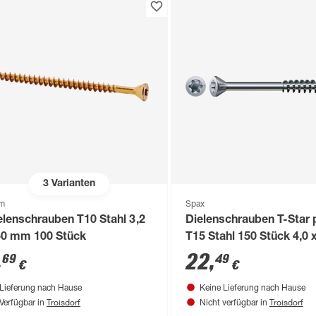
3
Varianten
om
Spax
elenschrauben T10 Stahl 3,2
Dielenschrauben T-Star 
50 mm 100 Stück
T15 Stahl 150 Stück 4,0 
mm
,
22
,
69
49
€
€
Lieferung nach Hause
Keine Lieferung nach Hause
Troisdorf
Troisdorf
Verfügbar in
Nicht verfügbar in