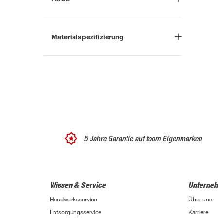
Gelb
(3)
Gold
(1)
Materialspezifizierung
Silber
(1)
A2L
(1)
C1
(1)
Gelb verzinkt
(2)
verzinkt
(1)
5 Jahre Garantie auf toom Eigenmarken
Wissen & Service
Unterne
Handwerksservice
Über uns
Entsorgungsservice
Karriere