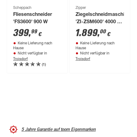
Scheppach
Zipper
Fliesenschneider
Ziegelschneidmaschine
'FS3600' 900 W
'ZI-ZSM600' 4000 W
mit Sägeblatt Ø 600
399
,
1.899
,
99
00
€
€
mm
Keine Lieferung nach
Keine Lieferung nach
Hause
Hause
Nicht verfügbar in
Nicht verfügbar in
Troisdorf
Troisdorf
(1)
5 Jahre Garantie auf toom Eigenmarken