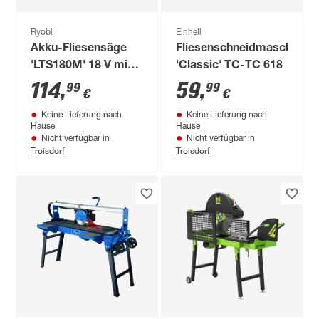
Ryobi
Einhell
Akku-Fliesensäge
Fliesenschneidmaschine
'LTS180M' 18 V mit
'Classic' TC-TC 618
Diamantklinge ohne
114
,
59
,
99
99
€
€
Akku
Keine Lieferung nach
Keine Lieferung nach
Hause
Hause
Nicht verfügbar in
Nicht verfügbar in
Troisdorf
Troisdorf