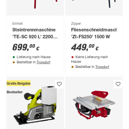
Einhell
Zipper
Steintrennmaschine
Fliesenschneidmaschine
'TE-SC 920 L' 2200
'ZI-FS250' 1500 W
W
699
,
449
,
00
00
€
€
Lieferung nach Hause
Keine Lieferung nach
Troisdorf
Hause
Bestellbar in
Troisdorf
Bestellbar in
Gratis Beigabe
Bestseller