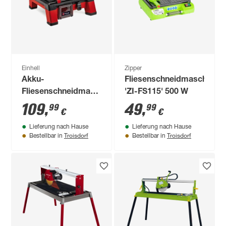
Einhell
Zipper
Akku-
Fliesenschneidmaschine
Fliesenschneidmaschine
'ZI-FS115' 500 W
'TE-TC 18/115 Li-
109
,
49
,
99
99
€
€
Solo' 18 V
Lieferung nach Hause
Lieferung nach Hause
Troisdorf
Troisdorf
Bestellbar in
Bestellbar in