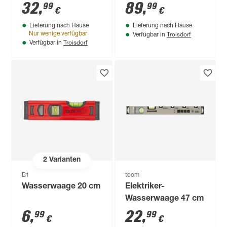
Metall, Strom und
32
,
89
,
99
99
€
€
Holz
Lieferung nach Hause
Lieferung nach Hause
Troisdorf
Nur wenige verfügbar
Verfügbar in
Troisdorf
Verfügbar in
2
Varianten
B1
toom
Wasserwaage 20 cm
Elektriker-
Wasserwaage 47 cm
6
,
22
,
99
99
€
€