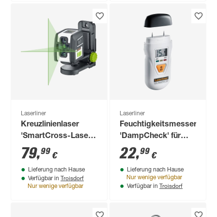
Laserliner
Laserliner
Kreuzlinienlaser
Feuchtigkeitsmesser
'SmartCross-Laser
'DampCheck' für
GX Plus Set' mit
Holz
79
,
22
,
99
99
€
€
Stativ
Lieferung nach Hause
Lieferung nach Hause
Troisdorf
Nur wenige verfügbar
Verfügbar in
Troisdorf
Nur wenige verfügbar
Verfügbar in