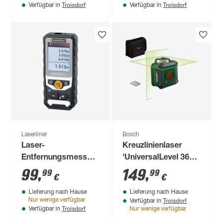
Troisdorf
Troisdorf
Verfügbar in
Verfügbar in
Laserliner
Bosch
Laser-
Kreuzlinienlaser
Entfernungsmesser
'UniversalLevel 360'
'DistanceMaster
mit Tasche
99
,
149
,
99
99
€
€
Plus 80' mit Tasche
Lieferung nach Hause
Lieferung nach Hause
Troisdorf
Nur wenige verfügbar
Verfügbar in
Troisdorf
Verfügbar in
Nur wenige verfügbar