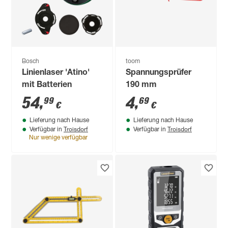
Bosch
toom
Linienlaser 'Atino'
Spannungsprüfer
mit Batterien
190 mm
54
,
4
,
99
69
€
€
Lieferung nach Hause
Lieferung nach Hause
Troisdorf
Troisdorf
Verfügbar in
Verfügbar in
Nur wenige verfügbar