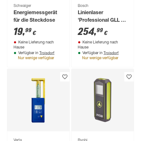
Schwaiger
Bosch
Energiemessgerät
Linienlaser
für die Steckdose
'Professional GLL 3-
50' mit Laserzieltafel
19
,
254
,
99
99
€
€
Keine Lieferung nach
Keine Lieferung nach
Hause
Hause
Troisdorf
Troisdorf
Verfügbar in
Verfügbar in
Nur wenige verfügbar
Nur wenige verfügbar
Varta
Ryobi