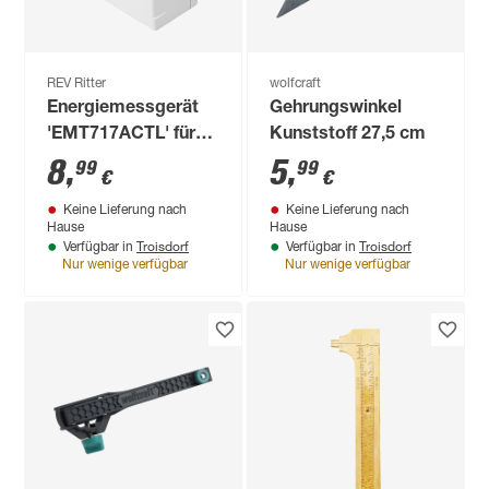
REV Ritter
wolfcraft
Energiemessgerät
Gehrungswinkel
'EMT717ACTL' für
Kunststoff 27,5 cm
die Steckdose
8
,
5
,
99
99
€
€
Keine Lieferung nach
Keine Lieferung nach
Hause
Hause
Troisdorf
Troisdorf
Verfügbar in
Verfügbar in
Nur wenige verfügbar
Nur wenige verfügbar