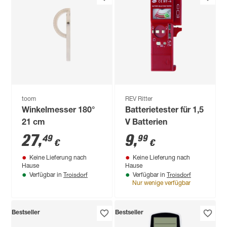
toom
REV Ritter
Winkelmesser 180°
Batterietester für 1,5
21 cm
V Batterien
27
,
9
,
49
99
€
€
Keine Lieferung nach
Keine Lieferung nach
Hause
Hause
Troisdorf
Troisdorf
Verfügbar in
Verfügbar in
Nur wenige verfügbar
Bestseller
Bestseller