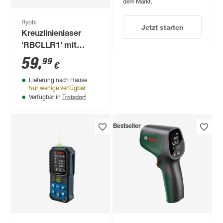
dem Markt.
Ryobi
Jetzt starten
Kreuzlinienlaser
'RBCLLR1' mit
Halterung
59
,
99
€
Lieferung nach Hause
Nur wenige verfügbar
Troisdorf
Verfügbar in
Bestseller