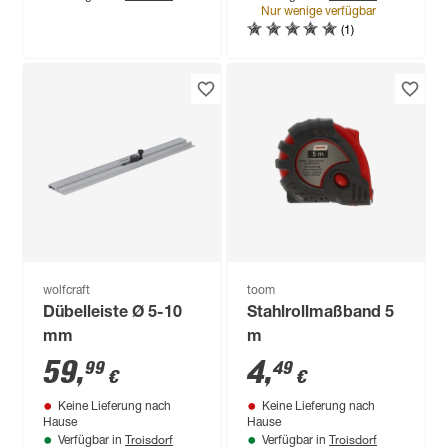
Nur wenige verfügbar
(1)
wolfcraft
toom
Dübelleiste Ø 5-10
Stahlrollmaßband 5
mm
m
59
,
4
,
99
49
€
€
Keine Lieferung nach
Keine Lieferung nach
Hause
Hause
Troisdorf
Troisdorf
Verfügbar in
Verfügbar in