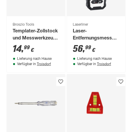
Broszio Tools
Laserliner
Templater-Zollstock
Laser-
und Messwerkzeug
Entfernungsmesser
mit Wasserwaage
'DistanceMaster 40'
14
,
56
,
99
99
€
€
mit Tasche
Lieferung nach Hause
Lieferung nach Hause
Troisdorf
Troisdorf
Verfügbar in
Verfügbar in