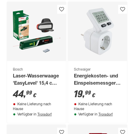
Bosch
Schwaiger
Laser-Wasserwaage
Energiekosten- und
'EasyLevel' 15,4 cm
Einspeisemessgerät
mit Wandhalterung
drehbar eckig
44
,
19
,
99
99
€
€
Keine Lieferung nach
Keine Lieferung nach
Hause
Hause
Troisdorf
Troisdorf
Verfügbar in
Verfügbar in