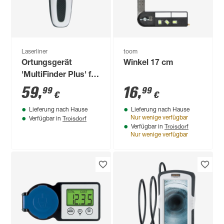
Laserliner
toom
Ortungsgerät
Winkel 17 cm
'MultiFinder Plus' für
Strom
59
,
16
,
99
99
€
€
Lieferung nach Hause
Lieferung nach Hause
Troisdorf
Nur wenige verfügbar
Verfügbar in
Troisdorf
Verfügbar in
Nur wenige verfügbar