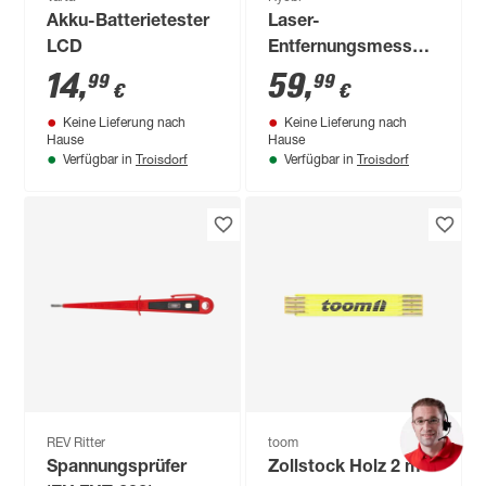
Akku-Batterietester
Laser-
LCD
Entfernungsmesser
'RBLDM20'
14
,
59
,
99
99
€
€
Keine Lieferung nach
Keine Lieferung nach
Hause
Hause
Troisdorf
Troisdorf
Verfügbar in
Verfügbar in
REV Ritter
toom
Spannungsprüfer
Zollstock Holz 2 m