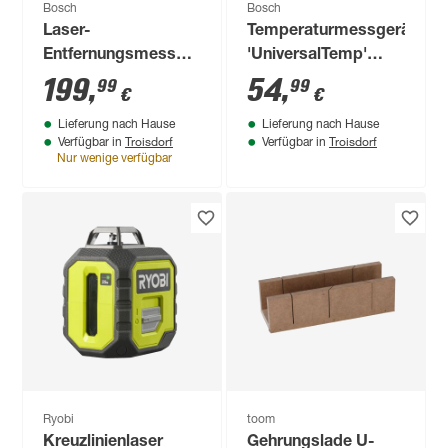
Bosch
Bosch
Laser-
Temperaturmessgerät
Entfernungsmesser
'UniversalTemp'
'Professional GLM
Messbereich -30 °C
199
,
54
,
99
99
€
€
50-27 CG' mit
bis +500 °C
Lieferung nach Hause
Lieferung nach Hause
Schutztasche
Troisdorf
Troisdorf
Verfügbar in
Verfügbar in
Nur wenige verfügbar
Ryobi
toom
Kreuzlinienlaser
Gehrungslade U-