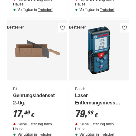
Hause
Hause
Troisdorf
Troisdorf
Verfügbar in
Verfügbar in
Bestseller
Bestseller
B1
Bosch
Gehrungsladenset
Laser-
2-tlg.
Entfernungsmesser
'Professional GLM
17
,
79
,
49
99
€
€
40'
Keine Lieferung nach
Keine Lieferung nach
Hause
Hause
Troisdorf
Troisdorf
Verfügbar in
Verfügbar in