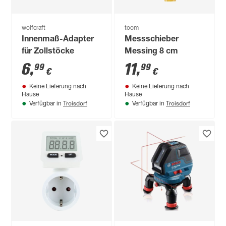
wolfcraft
toom
Innenmaß-Adapter
Messschieber
für Zollstöcke
Messing 8 cm
6
,
11
,
99
99
€
€
Keine Lieferung nach
Keine Lieferung nach
Hause
Hause
Troisdorf
Troisdorf
Verfügbar in
Verfügbar in