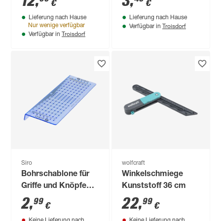
12
,
3
,
€
€
Lieferung nach Hause
Lieferung nach Hause
Troisdorf
Nur wenige verfügbar
Verfügbar in
Troisdorf
Verfügbar in
Siro
wolfcraft
Bohrschablone für
Winkelschmiege
Griffe und Knöpfe
Kunststoff 36 cm
288 x 74 x 17 mm
2
,
22
,
99
99
€
€
Keine Lieferung nach
Keine Lieferung nach