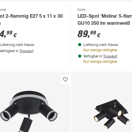
loner
toom
ot 2-flammig E27 5 x 11 x 30
LED-Spot 'Melina' 5-fl
m
GU10 350 lm warmweiß 
15 cm
4
,
89
,
99
99
€
€
Lieferung nach Hause
Lieferung nach Hause
Troisdorf
Nur wenige verfügbar
Verfügbar in
Troisdorf
Verfügbar in
Nur wenige verfügbar