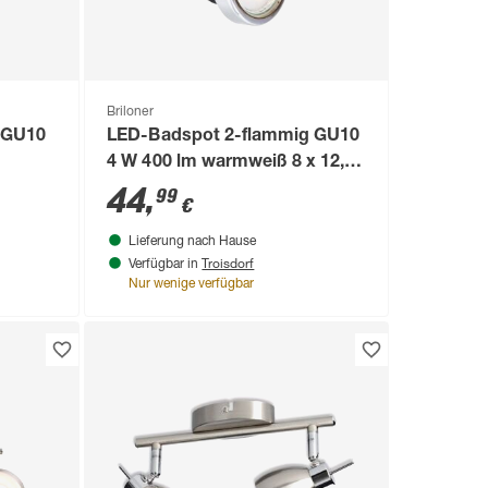
Briloner
g GU10
LED-Badspot 2-flammig GU10
4 W 400 lm warmweiß 8 x 12,3
x 27,5 cm
44
,
99
€
Lieferung nach Hause
Troisdorf
Verfügbar in
Nur wenige verfügbar