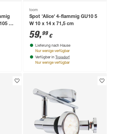
toom
ammig
Spot 'Alice' 4-flammig GU10 5
105 x
W 10 x 14 x 71,5 cm
59
,
99
€
Lieferung nach Hause
Nur wenige verfügbar
Troisdorf
Verfügbar in
Nur wenige verfügbar