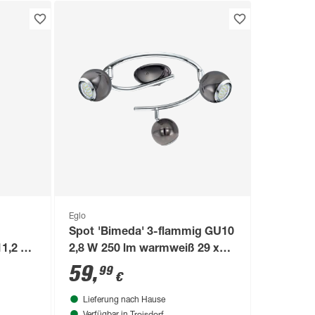
Eglo
Spot 'Bimeda' 3-flammig GU10
1,2 x
2,8 W 250 lm warmweiß 29 x
34,5 cm
59
,
99
€
Lieferung nach Hause
Troisdorf