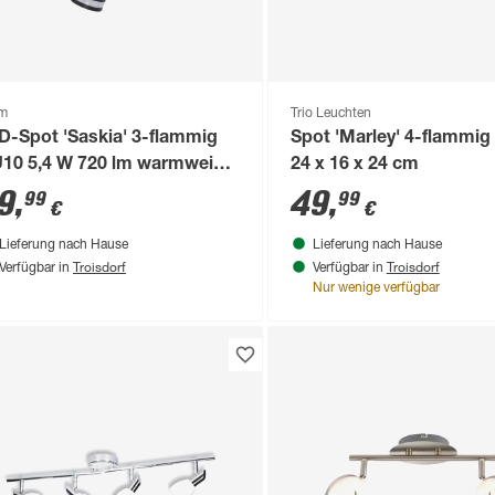
om
Trio Leuchten
D-Spot 'Saskia' 3-flammig
Spot 'Marley' 4-flammi
10 5,4 W 720 lm warmweiß
24 x 16 x 24 cm
21,5 x 16,8 cm
9
,
49
,
99
99
€
€
Lieferung nach Hause
Lieferung nach Hause
Troisdorf
Troisdorf
Verfügbar in
Verfügbar in
Nur wenige verfügbar