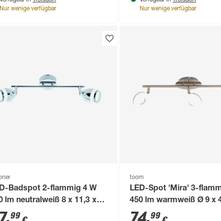
Verfügbar in
Verfügbar in
Nur wenige verfügbar
Nur wenige verfügbar
loner
toom
D-Badspot 2-flammig 4 W
LED-Spot 'Mira' 3-flam
0 lm neutralweiß 8 x 11,3 x
450 lm warmweiß Ø 9 x 4
,4 cm
18,5 cm
7
,
74
,
99
99
€
€