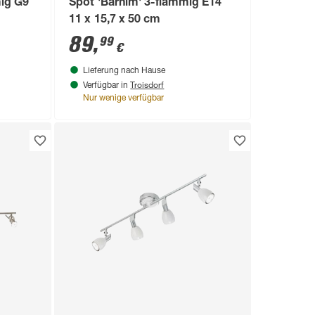
mig G9
Spot 'Barnim' 3-flammig E14
11 x 15,7 x 50 cm
89
,
99
€
Lieferung nach Hause
Troisdorf
Verfügbar in
Nur wenige verfügbar