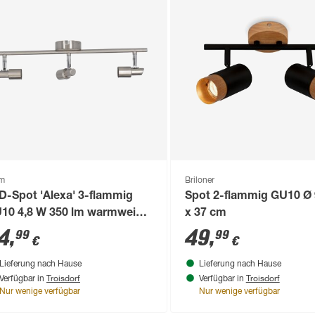
om
Briloner
D-Spot 'Alexa' 3-flammig
Spot 2-flammig GU10 Ø 
10 4,8 W 350 lm warmweiß
x 37 cm
5 x 47,5 x 12 cm
4
,
49
,
99
99
€
€
Lieferung nach Hause
Lieferung nach Hause
Troisdorf
Troisdorf
Verfügbar in
Verfügbar in
Nur wenige verfügbar
Nur wenige verfügbar