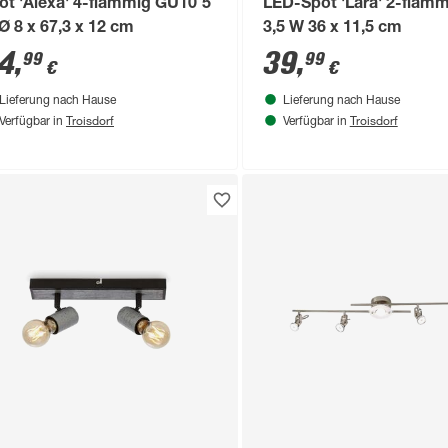
ot 'Alexa' 4-flammig GU10 5
LED-Spot 'Lara' 2-flam
Ø 8 x 67,3 x 12 cm
3,5 W 36 x 11,5 cm
4
,
39
,
99
99
€
€
Lieferung nach Hause
Lieferung nach Hause
Troisdorf
Troisdorf
Verfügbar in
Verfügbar in