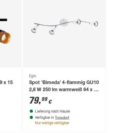
Eglo
9 x 15
Spot 'Bimeda' 4-flammig GU10
2,8 W 250 lm warmweiß 64 x 64
x 10 cm
79
,
99
€
Lieferung nach Hause
Troisdorf
Verfügbar in
Nur wenige verfügbar