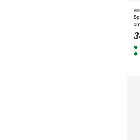
Bri
Sp
c
3