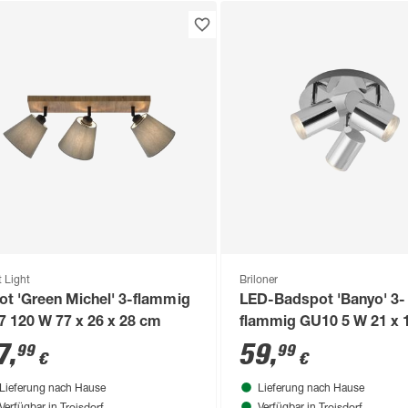
t Light
Briloner
ot 'Green Michel' 3-flammig
LED-Badspot 'Banyo' 3-
7 120 W 77 x 26 x 28 cm
flammig GU10 5 W 21 x 1
21 cm
7
,
59
,
99
99
€
€
Lieferung nach Hause
Lieferung nach Hause
Troisdorf
Troisdorf