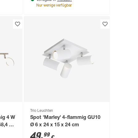
Verfügbar in
Nur wenige verfügbar
Trio Leuchten
mig 4 W
Spot 'Marley' 4-flammig GU10
8,4 x
Ø 6 x 24 x 15 x 24 cm
49
,
99
€