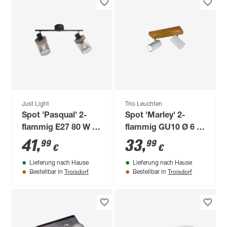
Just Light
Trio Leuchten
Spot 'Pasqual' 2-
Spot 'Marley' 2-
flammig E27 80 W 64
flammig GU10 Ø 6 x
x 24 cm
26 x 16 x 9 cm
41
,
33
,
99
99
€
€
Lieferung nach Hause
Lieferung nach Hause
Troisdorf
Troisdorf
Bestellbar in
Bestellbar in