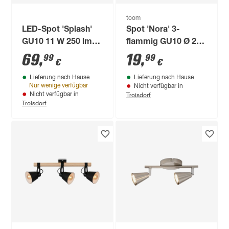
toom
LED-Spot 'Splash'
Spot 'Nora' 3-
GU10 11 W 250 lm
flammig GU10 Ø 21
warmweiß Ø 20 x
x 13,5 cm
69
,
19
,
99
99
€
€
11,5 cm
Lieferung nach Hause
Lieferung nach Hause
Nur wenige verfügbar
Nicht verfügbar in
Troisdorf
Nicht verfügbar in
Troisdorf