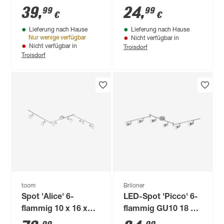
lm warmweiß 25 x 9
60,5 x 13,5 cm
39
,
24
,
99
99
€
€
cm
Lieferung nach Hause
Lieferung nach Hause
Nur wenige verfügbar
Nicht verfügbar in
Troisdorf
Nicht verfügbar in
Troisdorf
toom
Briloner
Spot 'Alice' 6-
LED-Spot 'Picco' 6-
flammig 10 x 16 x
flammig GU10 18 W
170 cm
1500 lm warmweiß 8