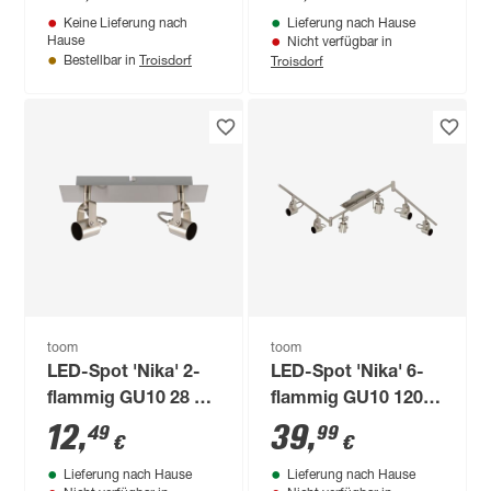
x 15 x 12 cm
Keine Lieferung nach
Lieferung nach Hause
Hause
Nicht verfügbar in
Troisdorf
Troisdorf
Bestellbar in
toom
toom
LED-Spot 'Nika' 2-
LED-Spot 'Nika' 6-
flammig GU10 28 x 7
flammig GU10 120 x
cm
17,7 x 20 cm
12
,
39
,
49
99
€
€
Lieferung nach Hause
Lieferung nach Hause