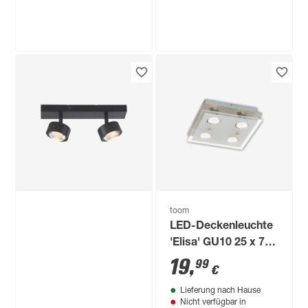
WiZ
LED-Spot 'Imageo'
dimmbar 1035 lm
RGB - tunable white
104
,
99
€
toom
LED-Deckenleuchte
'Elisa' GU10 25 x 7 x
25 cm
19
,
99
€
Lieferung nach Hause
Nicht verfügbar in