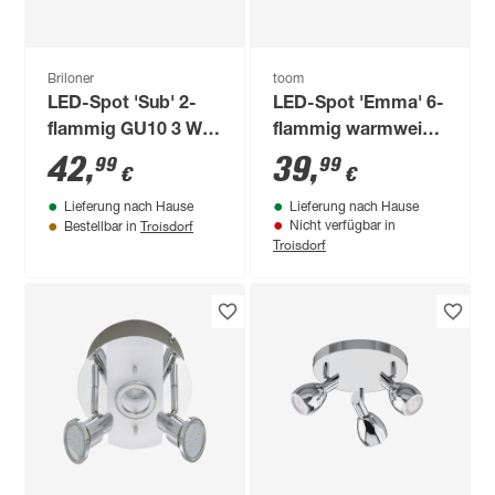
Briloner
toom
LED-Spot 'Sub' 2-
LED-Spot 'Emma' 6-
flammig GU10 3 W
flammig warmweiß
250 lm warmweiß 12
Ø 10,6 x 170 x 13 cm
42
,
39
,
99
99
€
€
x 8 x 27,5 cm
Lieferung nach Hause
Lieferung nach Hause
Troisdorf
Nicht verfügbar in
Bestellbar in
Troisdorf