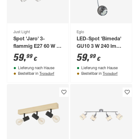
Just Light
Eglo
Spot 'Jaro' 3-
LED-Spot 'Bimeda'
flammig E27 60 W 83
GU10 3 W 240 lm
x 3,1 x 28 cm
warmweiß 36,5 x 37
59
,
59
,
99
99
€
€
cm
Lieferung nach Hause
Lieferung nach Hause
Troisdorf
Troisdorf
Bestellbar in
Bestellbar in