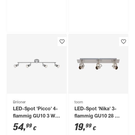
WiZ
LED-Spot 'Imageo'
dimmbar 1035 lm
RGB - tunable white
104
,
99
€
Briloner
toom
LED-Spot 'Picco' 4-
LED-Spot 'Nika' 3-
flammig GU10 3 W
flammig GU10 28 x 7
250 lm warmweiß 8
cm
54
,
19
,
99
99
€
€
x 10,5 x 65 cm