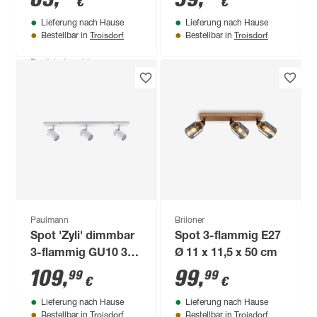
€
€
8,5 x 19,5 cm
8,5 cm
Lieferung nach Hause
Lieferung nach Hause
Troisdorf
Troisdorf
Bestellbar in
Bestellbar in
Produktdatenblatt
Lieferung nach Hause
Troisdorf
Bestellbar in
Paulmann
Briloner
Spot 'Zyli' dimmbar
Spot 3-flammig E27
3-flammig GU10 30
Ø 11 x 11,5 x 50 cm
W 60 x 11 x 7 cm
109
,
99
,
99
99
€
€
Lieferung nach Hause
Lieferung nach Hause
Troisdorf
Troisdorf
Bestellbar in
Bestellbar in