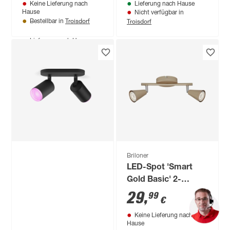
Keine Lieferung nach
Lieferung nach Hause
Hause
Nicht verfügbar in
Troisdorf
Troisdorf
Bestellbar in
Produktdatenblatt
Lieferung nach Hause
Nur wenige verfügbar
Nicht verfügbar in
Troisdorf
Briloner
LED-Spot 'Smart
Gold Basic' 2-
flammig GU10 5 W
29
,
99
€
400 lm warmweiß
Keine Lieferung nach
6,5 x 10 x 25 cm
Hause