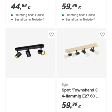
44 x 16 x 9 cm
360 lm warmweiß
44
,
59
,
99
99
€
€
83,4 x 16 x 76,5 cm
Lieferung nach Hause
Lieferung nach Hause
Troisdorf
Troisdorf
Bestellbar in
Bestellbar in
Eglo
Spot 'Townshend 3'
4-flammig E27 60 W
Ø 5 cm
59
,
99
€