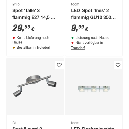
Brilo
toom
Spot 'Talle' 3-
LED-Spot 'Ines' 2-
flammig E27 14,5 x
flammig GU10 350
24 x 68 cm
lm warmweiß 25,4 x
29
,
9
,
99
99
€
€
15,5 cm
Keine Lieferung nach
Lieferung nach Hause
Hause
Nicht verfügbar in
Troisdorf
Troisdorf
Bestellbar in
B1
toom