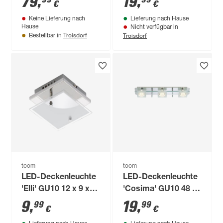
79
,
19
,
€
€
x 8,7 cm
Keine Lieferung nach
Lieferung nach Hause
Hause
Nicht verfügbar in
Troisdorf
Troisdorf
Bestellbar in
toom
toom
LED-Deckenleuchte
LED-Deckenleuchte
'Elli' GU10 12 x 9 x
'Cosima' GU10 48 x
12 cm
8 x 10 cm
9
,
19
,
99
99
€
€