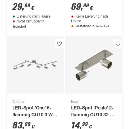
11 x 22 cm
22,4 x 57,4 cm
29
,
69
,
99
99
€
€
Lieferung nach Hause
Keine Lieferung nach
Hause
Nicht verfügbar in
Troisdorf
Troisdorf
Bestellbar in
Produktdatenblatt
Lieferung nach Hause
Nicht verfügbar in
Troisdorf
Briloner
toom
LED-Spot 'One' 6-
LED-Spot 'Paula' 2-
flammig GU10 3 W
flammig GU10 32 x
250 lm warmweiß 10
11 cm
83
,
14
,
99
99
€
€