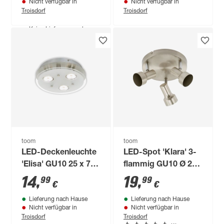
Nicht verfügbar in
Nicht verfügbar in
Troisdorf
Troisdorf
Produktdatenblatt
Keine Lieferung nach
Hause
Troisdorf
Bestellbar in
toom
toom
LED-Deckenleuchte
LED-Spot 'Klara' 3-
'Elisa' GU10 25 x 7 x
flammig GU10 Ø 21
25 cm
x 10,8 cm
14
,
19
,
99
99
€
€
Lieferung nach Hause
Lieferung nach Hause
Nicht verfügbar in
Nicht verfügbar in
Troisdorf
Troisdorf