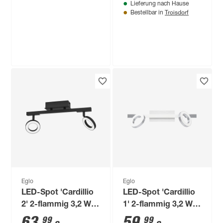
Lieferung nach Hause
Troisdorf
Bestellbar in
WiZ
LED-Spot 'Imageo'
dimmbar 1035 lm
warmweiß bis
89
,
99
€
tageslichtweiß
Eglo
Eglo
LED-Spot 'Cardillio
LED-Spot 'Cardillio
2' 2-flammig 3,2 W
1' 2-flammig 3,2 W
800 lm warmweiß
880 lm warmweiß
63
,
59
,
99
99