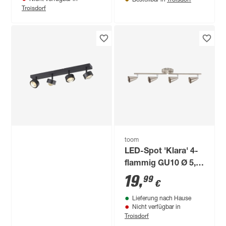
Troisdorf
toom
LED-Spot 'Klara' 4-
flammig GU10 Ø 5,8
x 60 x 16,6 cm
19
,
99
€
Lieferung nach Hause
Nicht verfügbar in
Troisdorf