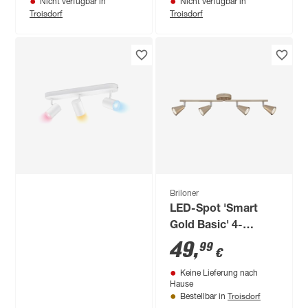
Nicht verfügbar in
Nicht verfügbar in
Troisdorf
Troisdorf
Briloner
LED-Spot 'Smart
Gold Basic' 4-
flammig GU10 5 W
49
,
99
€
400 lm warmweiß
Keine Lieferung nach
6,5 x 11 x 60,4 cm
Hause
Troisdorf
Bestellbar in