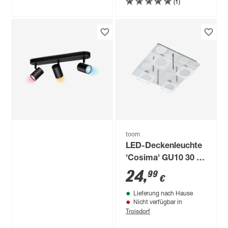
(1)
toom
LED-Deckenleuchte
'Cosima' GU10 30 x
7 x 24 cm
24
,
99
€
Lieferung nach Hause
Nicht verfügbar in
Troisdorf