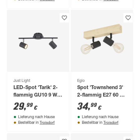
Just Light
Eglo
LED-Spot 'Tarik' 2-
Spot 'Townshend 3'
flammig GU10 9 W
2-flammig E27 60 W
360 lm warmweiß
Ø 5 cm
29
,
34
,
99
99
€
€
40,4 x 16 x 11 cm
Lieferung nach Hause
Lieferung nach Hause
Troisdorf
Troisdorf
Bestellbar in
Bestellbar in