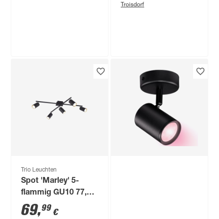
Troisdorf
Produktdatenblatt
Lieferung nach Hause
Nicht verfügbar in
Troisdorf
Schöner Wohnen Kollektion
LED-Spot 'Kulu' 2-
flammig 9,6 W 900
lm warmweiß 12 x
49
,
99
€
12,5 x 30 cm
Trio Leuchten
Spot 'Marley' 5-
flammig GU10 77,4 x
22,4 x 57,4 cm
69
,
99
€