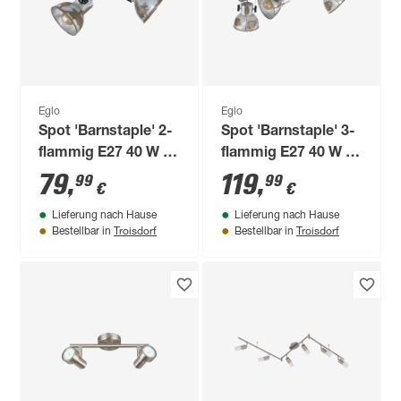
Eglo
Eglo
Spot 'Barnstaple' 2-
Spot 'Barnstaple' 3-
flammig E27 40 W 19
flammig E27 40 W 19
cm
cm
79
,
119
,
99
99
€
€
Lieferung nach Hause
Lieferung nach Hause
Troisdorf
Troisdorf
Bestellbar in
Bestellbar in