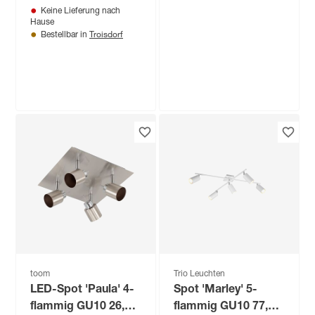
Keine Lieferung nach
Hause
Troisdorf
Bestellbar in
Produktdatenblatt
Keine Lieferung nach
Hause
Troisdorf
Bestellbar in
WiZ
LED-Spot 'Imageo'
dimmbar 345 lm
RGB - tunable white
44
,
99
€
toom
Trio Leuchten
LED-Spot 'Paula' 4-
Spot 'Marley' 5-
flammig GU10 26,5 x
flammig GU10 77,4 x