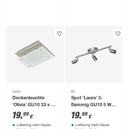
Schöner Wohnen Kollektion
LED-Spot 'Kulu' 4-
flammig 19,2 W 1800
lm warmweiß 12,5 x
99
,
99
€
12,5 x 60 cm
toom
B1
Deckenleuchte
Spot 'Laura' 3-
'Olivia' GU10 33 x 8,1
flammig GU10 5 W
x 30 cm
38,4 x 8,5 cm
19
,
19
,
99
99
€
€
Lieferung nach Hause
Lieferung nach Hause