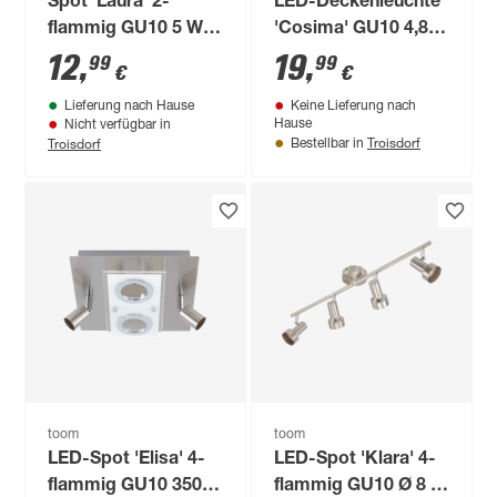
Spot 'Laura' 2-
LED-Deckenleuchte
flammig GU10 5 W
'Cosima' GU10 4,8
25,2 x 8,6 cm
W 350 lm warmweiß
12
,
19
,
99
99
€
€
48 x 8 x 10 cm
Lieferung nach Hause
Keine Lieferung nach
Hause
Nicht verfügbar in
Troisdorf
Troisdorf
Bestellbar in
toom
toom
LED-Spot 'Elisa' 4-
LED-Spot 'Klara' 4-
flammig GU10 350
flammig GU10 Ø 8 x