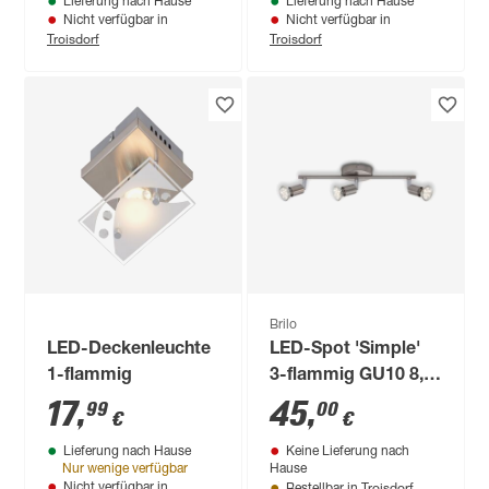
Lieferung nach Hause
Lieferung nach Hause
Nicht verfügbar in
Nicht verfügbar in
Troisdorf
Troisdorf
Brilo
LED-Deckenleuchte
LED-Spot 'Simple'
1-flammig
3-flammig GU10 8,7
W 750 lm warmweiß
17
,
45
,
99
00
€
€
6,5 x 9,5 x 38,5 cm
Lieferung nach Hause
Keine Lieferung nach
Nur wenige verfügbar
Hause
Troisdorf
Nicht verfügbar in
Bestellbar in