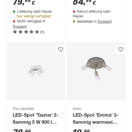
79
,
84
,
99
99
€
€
x 12 x 120,4 cm
Lieferung nach Hause
Keine Lieferung nach
Nur wenige verfügbar
Hause
Troisdorf
Nicht verfügbar in
Bestellbar in
Troisdorf
(1)
Trio Leuchten
toom
LED-Spot 'Taurus' 2-
LED-Spot 'Emma' 3-
flammig 5 W 900 lm
flammig warmweiß
warmweiß 18 x 10,6
Ø 20 x 7,8 cm
99
99