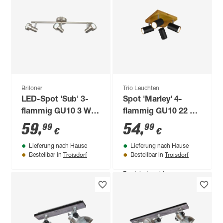
dimmbar 1035 lm
warmweiß bis
89
,
99
€
tageslichtweiß
Briloner
Trio Leuchten
LED-Spot 'Sub' 3-
Spot 'Marley' 4-
flammig GU10 3 W
flammig GU10 22 x
250 lm warmweiß 12
16 x 22 cm
59
,
54
,
99
99
€
€
x 8 x 48 cm
Lieferung nach Hause
Lieferung nach Hause
Troisdorf
Troisdorf
Bestellbar in
Bestellbar in
Produktdatenblatt
Lieferung nach Hause
Troisdorf
Bestellbar in