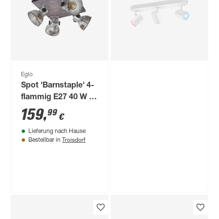
Eglo
Spot 'Barnstaple' 4-
flammig E27 40 W 19
cm
159
,
99
€
Lieferung nach Hause
Troisdorf
Bestellbar in
WiZ
LED-Spot 'Imageo'