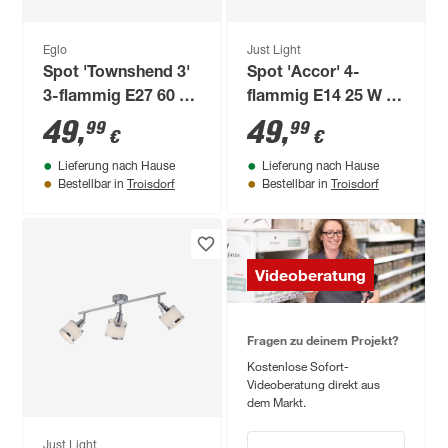
Eglo
Just Light
Spot 'Townshend 3'
Spot 'Accor' 4-
3-flammig E27 60 W
flammig E14 25 W 78
Ø 5 cm
x 22 x 78 cm
49
,
49
,
99
99
€
€
Lieferung nach Hause
Lieferung nach Hause
Troisdorf
Troisdorf
Bestellbar in
Bestellbar in
Videoberatung
Fragen zu deinem Projekt?
Kostenlose Sofort-
Videoberatung direkt aus
dem Markt.
Just Light