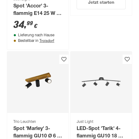
Jetzt starten
Spot 'Accor' 3-
flammig E14 25 W 69
x 22 x 29 cm
34
,
99
€
Lieferung nach Hause
Troisdorf
Bestellbar in
Trio Leuchten
Just Light
Spot 'Marley' 3-
LED-Spot 'Tarik' 4-
flammig GU10 Ø 6 x
flammig GU10 18 W