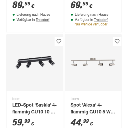
15 x 76 cm
cm
89
,
69
,
99
99
€
€
Lieferung nach Hause
Lieferung nach Hause
Troisdorf
Troisdorf
Verfügbar in
Verfügbar in
Nur wenige verfügbar
toom
toom
LED-Spot 'Saskia' 4-
Spot 'Alexa' 4-
flammig GU10 10 W
flammig GU10 5 W Ø
1440 lm warmweiß
8 x 67,3 x 12 cm
59
,
44
,
99
99
€
€
57,5 x 16,8 cm