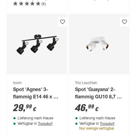
(1)
toom
Trio Leuchten
Spot 'Agnes' 3-
Spot 'Guayana' 2-
flammig E14 46 x 14
flammig GU10 8,7 x
cm
12 x 18 cm
29
,
46
,
99
99
€
€
Lieferung nach Hause
Lieferung nach Hause
Troisdorf
Troisdorf
Verfügbar in
Verfügbar in
Nur wenige verfügbar