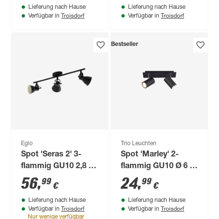
Lieferung nach Hause
Lieferung nach Hause
Troisdorf
Troisdorf
Verfügbar in
Verfügbar in
Bestseller
Eglo
Trio Leuchten
Spot 'Seras 2' 3-
Spot 'Marley' 2-
flammig GU10 2,8 W
flammig GU10 Ø 6 x
250 lm warmweiß
30 x 15 x 9 cm
56
,
24
,
99
99
€
€
6,5 cm
Lieferung nach Hause
Lieferung nach Hause
Troisdorf
Troisdorf
Verfügbar in
Verfügbar in
Nur wenige verfügbar