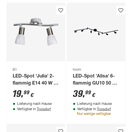
B1
toom
LED-Spot 'Julia' 2-
LED-Spot 'Alisa' 6-
flammig E14 40 W 35
flammig GU10 50 W
x 18,5 cm
119 x 12 cm
19
,
39
,
99
99
€
€
Lieferung nach Hause
Lieferung nach Hause
Troisdorf
Troisdorf
Verfügbar in
Verfügbar in
Nur wenige verfügbar