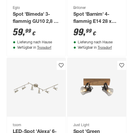
Eglo
Briloner
Spot 'Bimeda' 3-
Spot 'Barnim' 4-
flammig GU10 2,8 W
flammig E14 28 x
250 lm warmweiß 29
15,7 x 28 cm
59
,
99
,
99
99
€
€
x 34,5 cm
Lieferung nach Hause
Lieferung nach Hause
Troisdorf
Troisdorf
Verfügbar in
Verfügbar in
toom
Just Light
LED-Spot 'Alexa' 6-
Spot 'Green