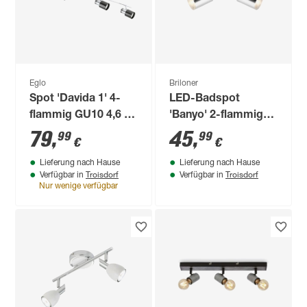
Eglo
Briloner
Spot 'Davida 1' 4-
LED-Badspot
flammig GU10 4,6 W
'Banyo' 2-flammig
400 lm warmweiß 78
GU10 5 W 9,9 x 11,2
79
,
45
,
99
99
€
€
x 7 cm
x 29 cm
Lieferung nach Hause
Lieferung nach Hause
Troisdorf
Troisdorf
Verfügbar in
Verfügbar in
Nur wenige verfügbar