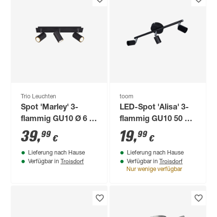
Trio Leuchten
toom
Spot 'Marley' 3-
LED-Spot 'Alisa' 3-
flammig GU10 Ø 6 x
flammig GU10 50 W
48 x 15 x 9 cm
warmweiß bis
39
,
19
,
99
99
€
€
tageslichtweiß 38,5
Lieferung nach Hause
Lieferung nach Hause
x 10 cm
Troisdorf
Troisdorf
Verfügbar in
Verfügbar in
Nur wenige verfügbar