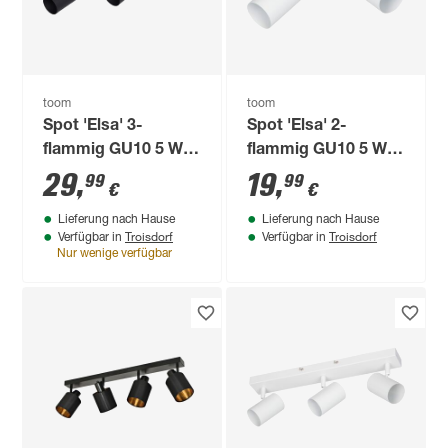
toom
toom
Spot 'Elsa' 3-
Spot 'Elsa' 2-
flammig GU10 5 W
flammig GU10 5 W
42 x 12 cm
26 x 12 cm
29
,
19
,
99
99
€
€
Lieferung nach Hause
Lieferung nach Hause
Troisdorf
Troisdorf
Verfügbar in
Verfügbar in
Nur wenige verfügbar