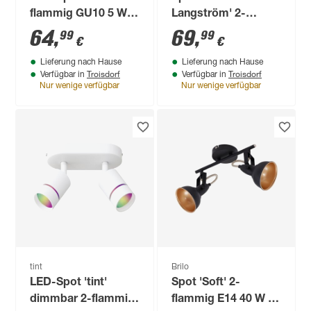
flammig GU10 5 W
Langström' 2-
warmweiß bis
flammig E14
64
,
69
,
99
99
€
€
tageslichtweiß 119 x
Lieferung nach Hause
Lieferung nach Hause
15 cm
Troisdorf
Troisdorf
Verfügbar in
Verfügbar in
Nur wenige verfügbar
Nur wenige verfügbar
tint
Brilo
LED-Spot 'tint'
Spot 'Soft' 2-
dimmbar 2-flammig
flammig E14 40 W Ø