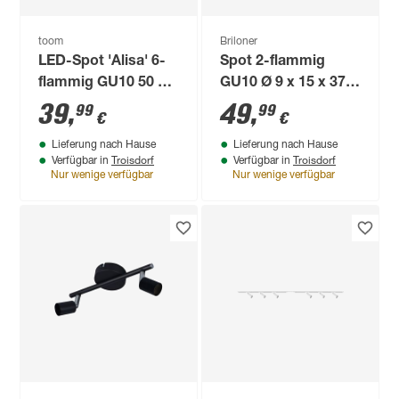
toom
Briloner
LED-Spot 'Alisa' 6-
Spot 2-flammig
flammig GU10 50 W
GU10 Ø 9 x 15 x 37
119 x 12 cm
cm
39
,
49
,
99
99
€
€
Lieferung nach Hause
Lieferung nach Hause
Troisdorf
Troisdorf
Verfügbar in
Verfügbar in
Nur wenige verfügbar
Nur wenige verfügbar