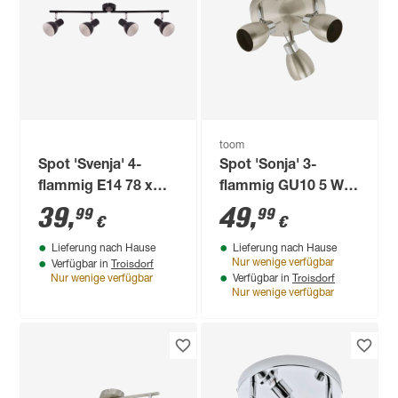
toom
Spot 'Svenja' 4-
Spot 'Sonja' 3-
flammig E14 78 x
flammig GU10 5 W Ø
15,5 cm
20 x 12 cm
39
,
49
,
99
99
€
€
Lieferung nach Hause
Lieferung nach Hause
Troisdorf
Nur wenige verfügbar
Verfügbar in
Troisdorf
Nur wenige verfügbar
Verfügbar in
Nur wenige verfügbar