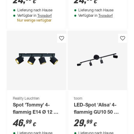
24
,
24
,
€
€
Lieferung nach Hause
Lieferung nach Hause
Troisdorf
Troisdorf
Verfügbar in
Verfügbar in
Nur wenige verfügbar
Reality Leuchten
toom
Spot 'Tommy' 4-
LED-Spot 'Alisa' 4-
flammig E14 Ø 12 x
flammig GU10 50 W
70 x 19 x 17,6 cm
60,5 x 11,5 cm
46
,
29
,
99
99
€
€
Lieferung nach Hause
Lieferung nach Hause