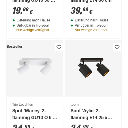
flammig GU10 50 W
flammig E14 66 cm
38,5 x 10 cm
19
,
39
,
99
99
€
€
Lieferung nach Hause
Lieferung nach Hause
Troisdorf
Troisdorf
Verfügbar in
Verfügbar in
Nur wenige verfügbar
Nur wenige verfügbar
Bestseller
Trio Leuchten
toom
Spot 'Marley' 2-
Spot 'Aylin' 2-
flammig GU10 Ø 6 x
flammig E14 25 x
30 x 15 x 9 cm
15,5 cm
99
99