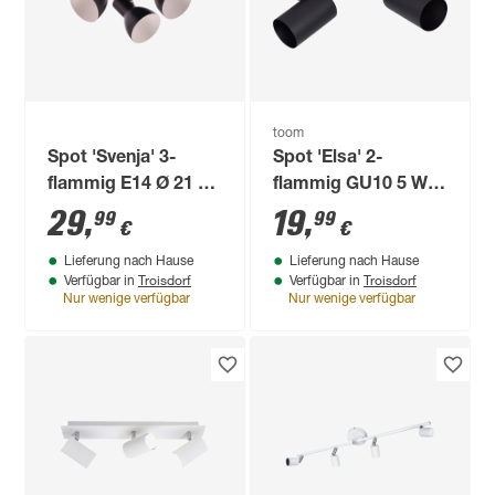
toom
Spot 'Svenja' 3-
Spot 'Elsa' 2-
flammig E14 Ø 21 x
flammig GU10 5 W
13 cm
26 x 12 cm
29
,
19
,
99
99
€
€
Lieferung nach Hause
Lieferung nach Hause
Troisdorf
Troisdorf
Verfügbar in
Verfügbar in
Nur wenige verfügbar
Nur wenige verfügbar