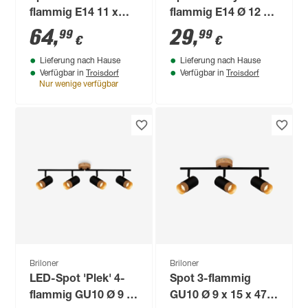
flammig E14 11 x
flammig E14 Ø 12 x
15,7 x 28 cm
28 x 19 x 17,6 cm
64
,
29
,
99
99
€
€
Lieferung nach Hause
Lieferung nach Hause
Troisdorf
Troisdorf
Verfügbar in
Verfügbar in
Nur wenige verfügbar
Briloner
Briloner
LED-Spot 'Plek' 4-
Spot 3-flammig
flammig GU10 Ø 9 x
GU10 Ø 9 x 15 x 47