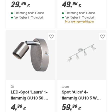
10,4 W 1200 lm RGB
10 x 18,1 x 34 cm
29
,
49
,
99
99
€
€
- tunable white
Lieferung nach Hause
Lieferung nach Hause
Troisdorf
Troisdorf
Verfügbar in
Verfügbar in
Nur wenige verfügbar
B1
toom
LED-Spot 'Laura' 1-
Spot 'Alice' 4-
flammig GU10 50 W
flammig GU10 5 W
Ø 6,4 x 10,5 x 7 cm
10 x 14 x 71,5 cm
4
,
59
,
99
99
€
€