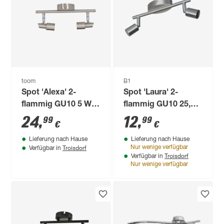
toom
B1
Spot 'Alexa' 2-
Spot 'Laura' 2-
flammig GU10 5 W
flammig GU10 25,2 x
27,5 x 11,5 cm
8,5 cm
24
,
12
,
99
99
€
€
Lieferung nach Hause
Lieferung nach Hause
Troisdorf
Nur wenige verfügbar
Verfügbar in
Troisdorf
Verfügbar in
Nur wenige verfügbar