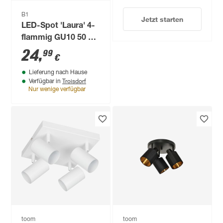
B1
Jetzt starten
LED-Spot 'Laura' 4-
flammig GU10 50 W
73,5 x 8,5 cm
24
,
99
€
Lieferung nach Hause
Troisdorf
Verfügbar in
Nur wenige verfügbar
toom
toom