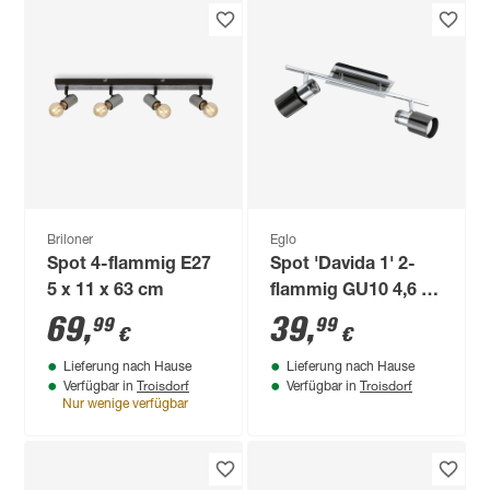
Briloner
Eglo
Spot 4-flammig E27
Spot 'Davida 1' 2-
5 x 11 x 63 cm
flammig GU10 4,6 W
400 lm warmweiß 39
69
,
39
,
99
99
€
€
x 43,8 x 7 cm
Lieferung nach Hause
Lieferung nach Hause
Troisdorf
Troisdorf
Verfügbar in
Verfügbar in
Nur wenige verfügbar