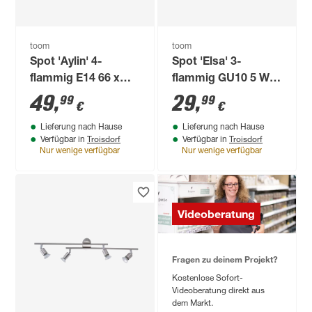
toom
toom
Spot 'Aylin' 4-
Spot 'Elsa' 3-
flammig E14 66 x
flammig GU10 5 W
15,5 cm
42 x 12 cm
49
,
29
,
99
99
€
€
Lieferung nach Hause
Lieferung nach Hause
Troisdorf
Troisdorf
Verfügbar in
Verfügbar in
Nur wenige verfügbar
Nur wenige verfügbar
Videoberatung
Fragen zu deinem Projekt?
Kostenlose Sofort-
Videoberatung direkt aus
dem Markt.