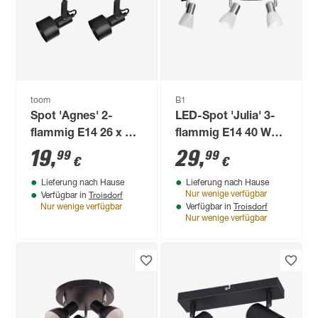
toom
B1
Spot 'Agnes' 2-
LED-Spot 'Julia' 3-
flammig E14 26 x 14
flammig E14 40 W
cm
54,5 x 15 cm
19
,
29
,
99
99
€
€
Lieferung nach Hause
Lieferung nach Hause
Troisdorf
Nur wenige verfügbar
Verfügbar in
Troisdorf
Nur wenige verfügbar
Verfügbar in
Nur wenige verfügbar