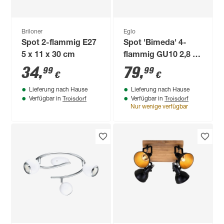
Briloner
Eglo
Spot 2-flammig E27
Spot 'Bimeda' 4-
5 x 11 x 30 cm
flammig GU10 2,8 W
250 lm warmweiß 64
34
,
79
,
99
99
€
€
x 10 cm
Lieferung nach Hause
Lieferung nach Hause
Troisdorf
Troisdorf
Verfügbar in
Verfügbar in
Nur wenige verfügbar