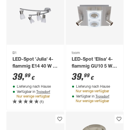
B1
toom
LED-Spot 'Julia' 4-
LED-Spot 'Elisa' 4-
flammig E14 40 W 91
flammig GU10 5 W
x 19 cm
25 x 11 x 25 cm
39
,
39
,
99
99
€
€
Lieferung nach Hause
Lieferung nach Hause
Troisdorf
Nur wenige verfügbar
Verfügbar in
Troisdorf
Nur wenige verfügbar
Verfügbar in
(1)
Nur wenige verfügbar