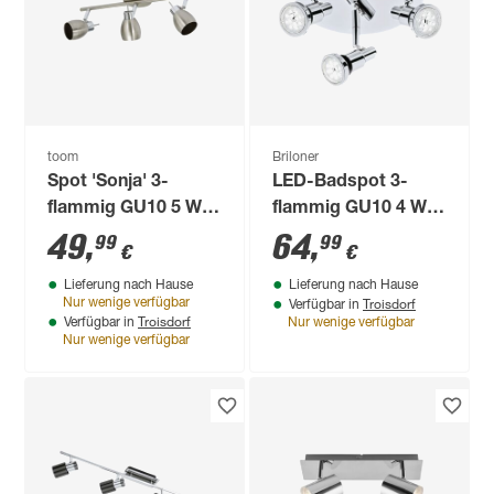
toom
Briloner
Spot 'Sonja' 3-
LED-Badspot 3-
flammig GU10 5 W
flammig GU10 4 W
45,5 x 13,5 cm
400 lm warmweiß 21
49
,
64
,
99
99
€
€
x 10,6 cm
Lieferung nach Hause
Lieferung nach Hause
Troisdorf
Nur wenige verfügbar
Verfügbar in
Troisdorf
Verfügbar in
Nur wenige verfügbar
Nur wenige verfügbar