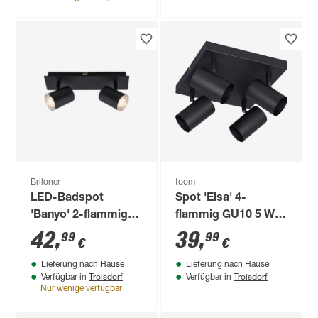
Briloner
toom
LED-Badspot
Spot 'Elsa' 4-
'Banyo' 2-flammig
flammig GU10 5 W
GU10 5 W 9,9 x 11,2
22 x 12 cm
42
,
39
,
99
99
€
€
x 29 cm
Lieferung nach Hause
Lieferung nach Hause
Troisdorf
Troisdorf
Verfügbar in
Verfügbar in
Nur wenige verfügbar