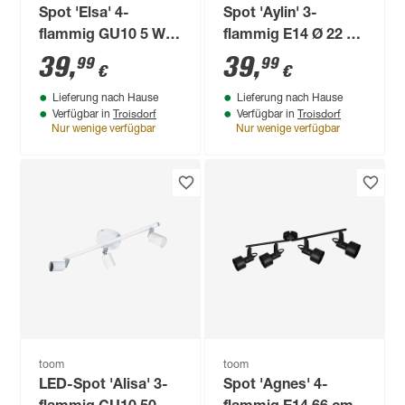
Spot 'Elsa' 4-
Spot 'Aylin' 3-
flammig GU10 5 W
flammig E14 Ø 22 x
22 x 12 cm
13,5 cm
39
,
39
,
99
99
€
€
Lieferung nach Hause
Lieferung nach Hause
Troisdorf
Troisdorf
Verfügbar in
Verfügbar in
Nur wenige verfügbar
Nur wenige verfügbar
toom
toom
LED-Spot 'Alisa' 3-
Spot 'Agnes' 4-