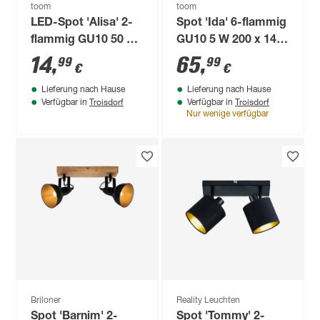
toom
toom
LED-Spot 'Alisa' 2-
Spot 'Ida' 6-flammig
flammig GU10 50 W
GU10 5 W 200 x 14,5
25,5 x 10 cm
cm
14
,
65
,
99
99
€
€
Lieferung nach Hause
Lieferung nach Hause
Troisdorf
Troisdorf
Verfügbar in
Verfügbar in
Nur wenige verfügbar
Briloner
Reality Leuchten
Spot 'Barnim' 2-
Spot 'Tommy' 2-