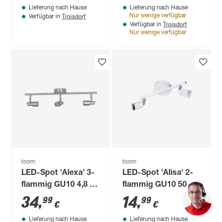
Lieferung nach Hause
Lieferung nach Hause
Troisdorf
Nur wenige verfügbar
Verfügbar in
Troisdorf
Verfügbar in
Nur wenige verfügbar
toom
toom
LED-Spot 'Alexa' 3-
LED-Spot 'Alisa' 2-
flammig GU10 4,8 W
flammig GU10 50 W
350 lm warmweiß Ø
25,5 x 10 cm
34
,
14
,
99
99
€
€
5 x 47,5 x 12 cm
Lieferung nach Hause
Lieferung nach Hause