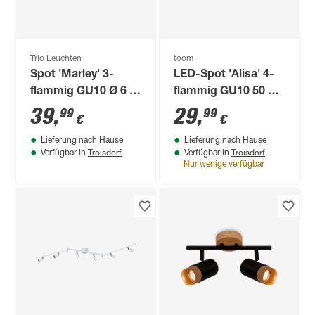
Trio Leuchten
toom
Spot 'Marley' 3-
LED-Spot 'Alisa' 4-
flammig GU10 Ø 6 x
flammig GU10 50 W
48 x 15 x 9 cm
60,5 x 11,5 cm
39
,
29
,
99
99
€
€
Lieferung nach Hause
Lieferung nach Hause
Troisdorf
Troisdorf
Verfügbar in
Verfügbar in
Nur wenige verfügbar