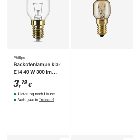
Halogen-
Backofenlampe
Backofenlampe
'Classic' dimmbar
dimmbar Stift G9 40
E14 15 W 85 lm
6
,
2
,
99
99
€
€
W 460 lm warmweiß
warmweiß
Philips
Backofenlampe klar
E14 40 W 300 lm
warmweiß
3
,
79
€
Lieferung nach Hause
Troisdorf
Verfügbar in
Produktdatenblatt
Produktdatenblatt
Lieferung nach Hause
Lieferung nach Hause
Troisdorf
Troisdorf
Verfügbar in
Verfügbar in