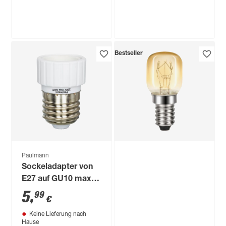
Hause
Troisdorf
Verfügbar in
Paulmann
Bestseller
Backofenlampe klar
Halogen-
E14 15 W 70 lm
Backofenlampe
warmweiß
dimmbar Stift G4 20
3
,
5
,
99
69
€
€
W 320 lm warmweiß
Paulmann
Sockeladapter von
E27 auf GU10 max.
50 W
5
,
99
€
Keine Lieferung nach
Hause