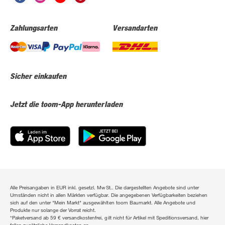
Zahlungsarten
Versandarten
Sicher einkaufen
Jetzt die toom-App herunterladen
Alle Preisangaben in EUR inkl. gesetzl. MwSt.. Die dargestellten Angebote sind unter
Umständen nicht in allen Märkten verfügbar. Die angegebenen Verfügbarkeiten beziehen
sich auf den unter "Mein Markt" ausgewählten toom Baumarkt. Alle Angebote und
Produkte nur solange der Vorrat reicht.
*Paketversand ab 59 € versandkostenfrei, gilt nicht für Artikel mit Speditionsversand, hier
fallen zusätzliche Versandkosten an.