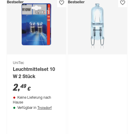
Paulmann
Bestseller
Bestseller
Halogen-
Backofenlampe
dimmbar klar E14 25
2
,
99
€
W 125 lm warmweiß
UniTec
Leuchtmittelset 10
W 2 Stück
2
,
49
€
Keine Lieferung nach
Hause
Troisdorf
Verfügbar in
Produktdatenblatt
Lieferung nach Hause
Troisdorf
Verfügbar in