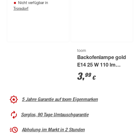
Nicht verfügbar in
Troisdorf
Produktdatenblatt
Keine Lieferung nach
Produktdatenblatt
Hause
Troisdorf
Lieferung nach Hause
Verfügbar in
Troisdorf
Nur wenige verfügbar
Bestellbar in
toom
Backofenlampe gold
E14 25 W 110 lm
warmweiß
3
,
99
€
5 Jahre Garantie auf toom Eigenmarken
Sorglos, 90 Tage Umtauschgarantie
Abholung im Markt in 2 Stunden