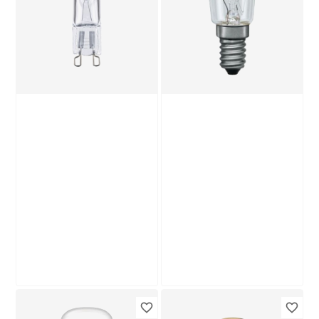
Backofenlampe
Backofenlampe
dimmbar Stift G4 10
dimmbar Stift G9 25
5
,
5
,
19
69
€
€
W 100 lm warmweiß
W 225 lm warmweiß
Produktdatenblatt
Produktdatenblatt
Lieferung nach Hause
Lieferung nach Hause
Troisdorf
Troisdorf
Verfügbar in
Verfügbar in
Paulmann
Paulmann