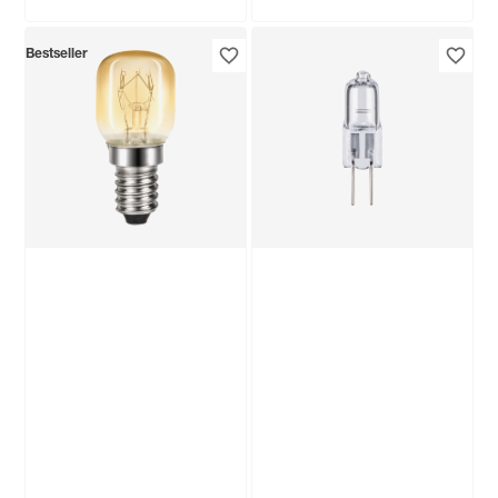
Philips
Bestseller
Halogen-
Backofenlampe
dimmbar Brenner
5
,
99
€
klar G9 25 W 260 lm
warmweiß
Produktdatenblatt
Keine Lieferung nach