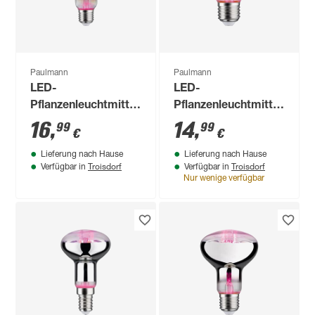
Paulmann
Paulmann
LED-
LED-
Pflanzenleuchtmittel
Pflanzenleuchtmittel
Reflektor E27 6,5 W
'Plant' Reflektor E27
16
,
14
,
99
99
€
€
200 lm warmweiß
6,5 W 200 lm
Lieferung nach Hause
Lieferung nach Hause
warmweiß
Troisdorf
Troisdorf
Verfügbar in
Verfügbar in
Nur wenige verfügbar