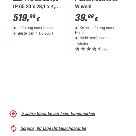
IP 65 23 x 28,1 x 4,5
W weiß
cm
519
,
39
,
00
99
€
€
Lieferung nach Hause
Keine Lieferung nach
Troisdorf
Hause
Bestellbar in
Nicht verfügbar in
Troisdorf
(2)
5 Jahre Garantie auf toom Eigenmarken
Sorglos, 90 Tage Umtauschgarantie