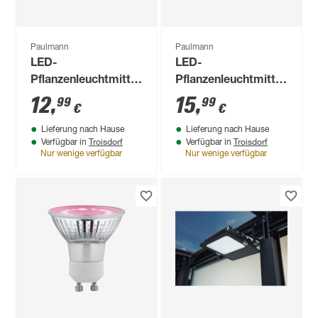
Paulmann
Paulmann
LED-
LED-
Pflanzenleuchtmittel
Pflanzenleuchtmittel
Reflektor E14 4 W
'Plant' Reflektor E27
12
,
15
,
99
99
€
€
100 lm warmweiß
6,5 W 200 lm
Lieferung nach Hause
Lieferung nach Hause
warmweiß
Troisdorf
Troisdorf
Verfügbar in
Verfügbar in
Nur wenige verfügbar
Nur wenige verfügbar