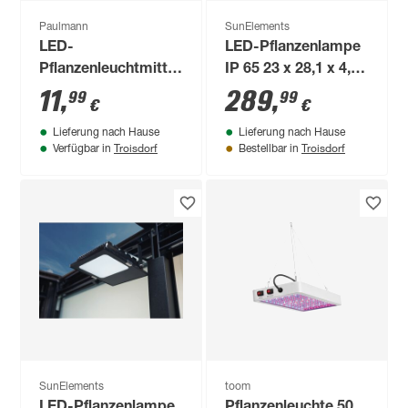
Paulmann
SunElements
LED-
LED-Pflanzenlampe
Pflanzenleuchtmittel
IP 65 23 x 28,1 x 4,5
'Plant' Reflektor
cm
11
,
289
,
99
99
€
€
GU10 3,5 W 95 lm
Lieferung nach Hause
Lieferung nach Hause
warmweiß
Troisdorf
Troisdorf
Verfügbar in
Bestellbar in
SunElements
toom
LED-Pflanzenlampe
Pflanzenleuchte 50