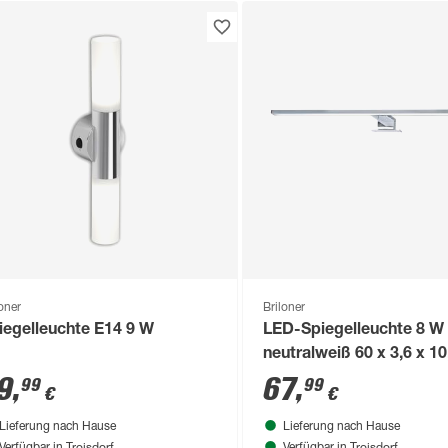
loner
Briloner
iegelleuchte E14 9 W
LED-Spiegelleuchte 8 W
neutralweiß 60 x 3,6 x 1
9
,
67
,
99
99
€
€
Lieferung nach Hause
Lieferung nach Hause
Troisdorf
Troisdorf