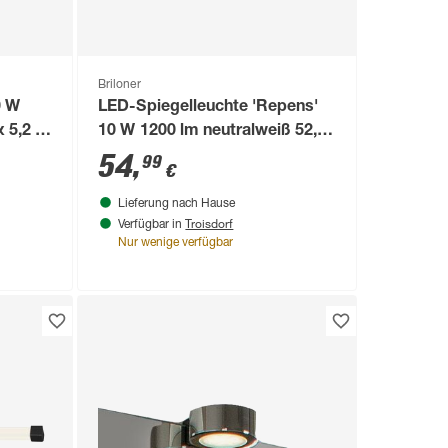
Briloner
0 W
LED-Spiegelleuchte 'Repens'
 5,2 x
10 W 1200 lm neutralweiß 52,5
x 4 x 10,3 cm
54
,
99
€
Lieferung nach Hause
Troisdorf
Verfügbar in
Nur wenige verfügbar