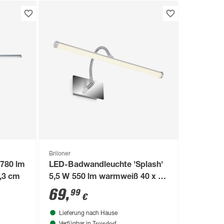
Briloner
 780 lm
LED-Badwandleuchte 'Splash'
0,3 cm
5,5 W 550 lm warmweiß 40 x 14
x 20,6 cm
69
,
99
€
Lieferung nach Hause
Troisdorf