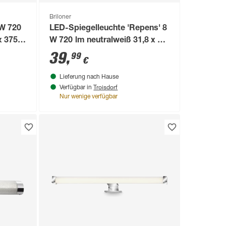
Briloner
W 720
LED-Spiegelleuchte 'Repens' 8
x 375
W 720 lm neutralweiß 31,8 x 4 x
10,3 cm
39
,
99
€
Lieferung nach Hause
Troisdorf
Verfügbar in
Nur wenige verfügbar