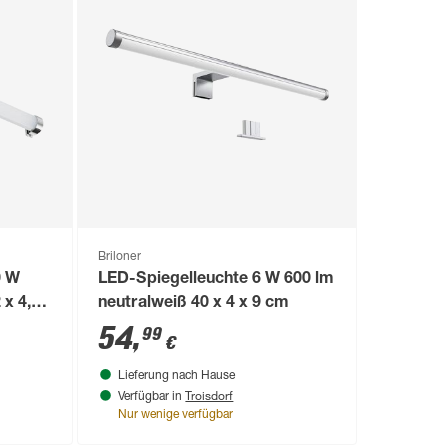
Briloner
0 W
LED-Spiegelleuchte 6 W 600 lm
 x 4,3
neutralweiß 40 x 4 x 9 cm
54
,
99
€
Lieferung nach Hause
Troisdorf
Verfügbar in
Nur wenige verfügbar