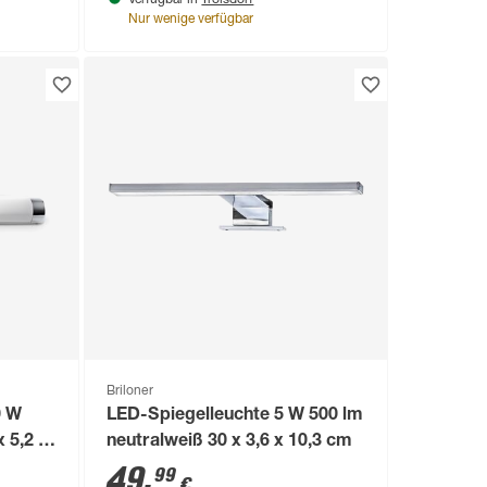
Verfügbar in
Nur wenige verfügbar
Briloner
0 W
LED-Spiegelleuchte 5 W 500 lm
 5,2 x
neutralweiß 30 x 3,6 x 10,3 cm
49
,
99
€