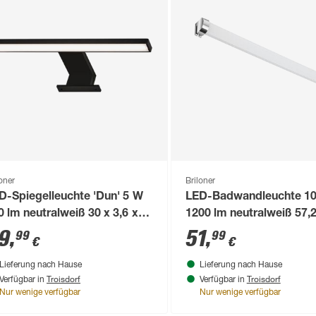
loner
Briloner
D-Spiegelleuchte 'Dun' 5 W
LED-Badwandleuchte 1
0 lm neutralweiß 30 x 3,6 x
1200 lm neutralweiß 57,2
,3 cm
x 3,2 cm
9
,
51
,
99
99
€
€
Lieferung nach Hause
Lieferung nach Hause
Troisdorf
Troisdorf
Verfügbar in
Verfügbar in
Nur wenige verfügbar
Nur wenige verfügbar