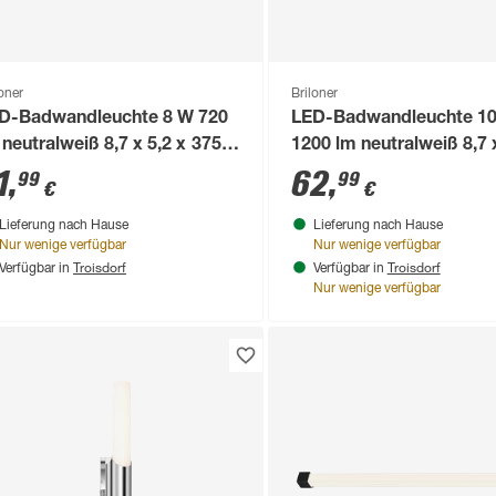
loner
Briloner
D-Badwandleuchte 8 W 720
LED-Badwandleuchte 1
 neutralweiß 8,7 x 5,2 x 375
1200 lm neutralweiß 8,7 x
m
615 cm
1
,
62
,
99
99
€
€
Lieferung nach Hause
Lieferung nach Hause
Nur wenige verfügbar
Nur wenige verfügbar
Troisdorf
Troisdorf
Verfügbar in
Verfügbar in
Nur wenige verfügbar