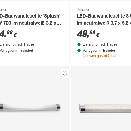
loner
Briloner
D-Badwandleuchte 'Splash'
LED-Badwandleuchte 8 
W 720 lm neutralweiß 3,2 x
lm neutralweiß 8,7 x 5,2 
3 x 332 cm
cm
4
,
49
,
99
99
€
€
Lieferung nach Hause
Lieferung nach Hause
Troisdorf
Troisdorf
Verfügbar in
Verfügbar in
Nur wenige verfügbar