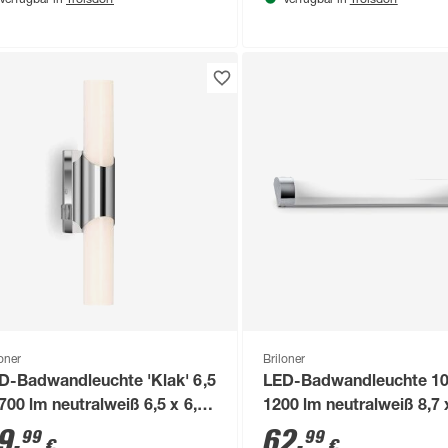
Verfügbar in
Verfügbar in
loner
Briloner
D-Badwandleuchte 'Klak' 6,5
LED-Badwandleuchte 1
700 lm neutralweiß 6,5 x 6,8
1200 lm neutralweiß 8,7 x
32 cm
615 cm
9
,
62
,
99
99
€
€