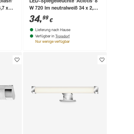
plash'
LED-Spiegelleuchte 'Aciotis' 8
,7 x
W 720 lm neutralweiß 34 x 2,8 x
6,7 cm
34
,
99
€
Lieferung nach Hause
Troisdorf
Verfügbar in
Nur wenige verfügbar