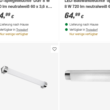
D-Spiegelleuchte 'Dun' 8 W
LED-Badwandleuchte 'S
0 lm neutralweiß 60 x 3,6 x
8 W 720 lm neutralweiß 6
,3 cm
5,4 x 352 cm
4
,
64
,
99
99
€
€
Lieferung nach Hause
Lieferung nach Hause
Troisdorf
Troisdorf
Verfügbar in
Verfügbar in
Nur wenige verfügbar
Nur wenige verfügbar