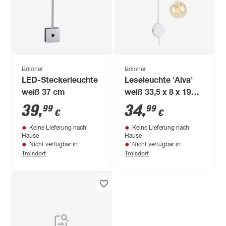
Briloner
Briloner
LED-Steckerleuchte
Leseleuchte 'Alva'
weiß 37 cm
weiß 33,5 x 8 x 19
cm
39
,
34
,
99
99
€
€
Keine Lieferung nach
Keine Lieferung nach
Hause
Hause
Nicht verfügbar in
Nicht verfügbar in
Troisdorf
Troisdorf