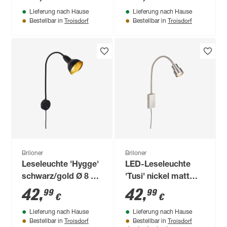
mit Touchfunktion
mit Touchfunktion
Lieferung nach Hause
Lieferung nach Hause
Troisdorf
Troisdorf
Bestellbar in
Bestellbar in
Briloner
Briloner
Leseleuchte 'Hygge'
LED-Leseleuchte
schwarz/gold Ø 8 x
'Tusi' nickel matt
70,9 cm
57,7 x 11,5 x 6 cm
42
,
42
,
99
99
€
€
400 lm, mit
Lieferung nach Hause
Lieferung nach Hause
Touchfunktion
Troisdorf
Troisdorf
Bestellbar in
Bestellbar in