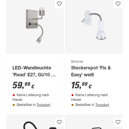
Briloner
LED-Wandleuchte
Steckerspot 'Fix &
'Read' E27, GU10 3
Easy' weiß
W 237 lm warmweiß
59
,
15
,
99
99
€
€
17 x 17 cm
Keine Lieferung nach
Keine Lieferung nach
Hause
Hause
Troisdorf
Troisdorf
Bestellbar in
Bestellbar in