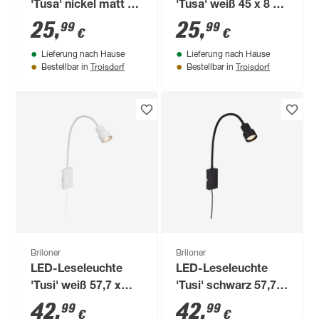
'Tusa' nickel matt 45
'Tusa' weiß 45 x 8 x
x 8 x 20,5 cm 400 lm
20,5 cm 400 lm
25
,
25
,
99
99
€
€
Lieferung nach Hause
Lieferung nach Hause
Troisdorf
Troisdorf
Bestellbar in
Bestellbar in
Briloner
Briloner
LED-Leseleuchte
LED-Leseleuchte
'Tusi' weiß 57,7 x
'Tusi' schwarz 57,7 x
11,5 x 6 cm 400 lm,
11,5 x 6 cm 400 lm,
42
,
42
,
99
99
€
€