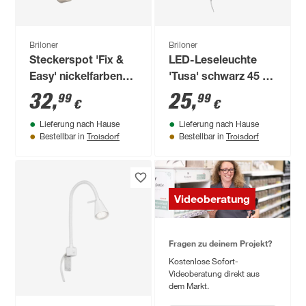
Briloner
Briloner
Steckerspot 'Fix &
LED-Leseleuchte
Easy' nickelfarben
'Tusa' schwarz 45 x
mattgebürstet
8 x 20,5 cm 400 lm
32
,
25
,
99
99
€
€
dimmbar
Lieferung nach Hause
Lieferung nach Hause
Troisdorf
Troisdorf
Bestellbar in
Bestellbar in
Videoberatung
Fragen zu deinem Projekt?
Kostenlose Sofort-
Videoberatung direkt aus
dem Markt.