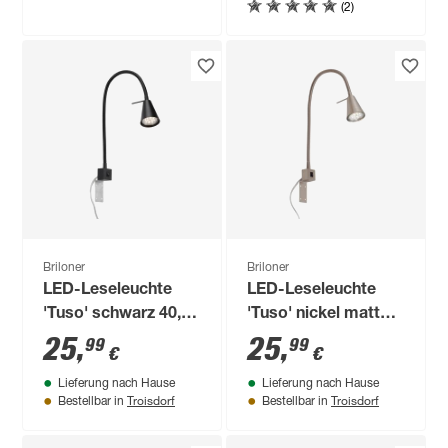
(2)
Briloner
Briloner
LED-Leseleuchte
LED-Leseleuchte
'Tuso' schwarz 40,3
'Tuso' nickel matt
x 21,7 cm
40,3 x 21,7 cm
25
,
25
,
99
99
€
€
Lieferung nach Hause
Lieferung nach Hause
Troisdorf
Troisdorf
Bestellbar in
Bestellbar in