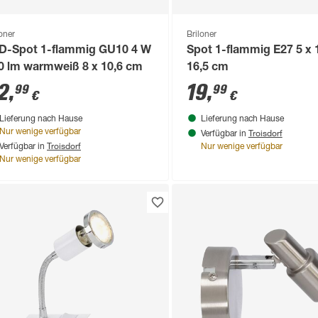
loner
Briloner
D-Spot 1-flammig GU10 4 W
Spot 1-flammig E27 5 x 
0 lm warmweiß 8 x 10,6 cm
16,5 cm
2
,
19
,
99
99
€
€
Lieferung nach Hause
Lieferung nach Hause
Troisdorf
Nur wenige verfügbar
Verfügbar in
Troisdorf
Verfügbar in
Nur wenige verfügbar
Nur wenige verfügbar