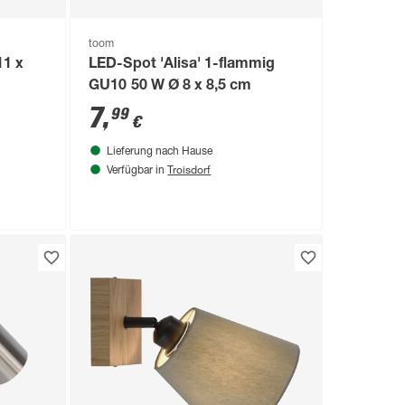
toom
11 x
LED-Spot 'Alisa' 1-flammig
GU10 50 W Ø 8 x 8,5 cm
7
,
99
€
Lieferung nach Hause
Troisdorf
Verfügbar in