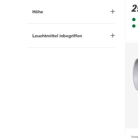
2
Agnes
(1)
Höhe
Alexa
(2)
-
cm
Alice
(2)
Leuchtmittel inbegriffen
Alisa
(2)
Ja
(49)
Mehr anzeigen
Nein
(63)
to