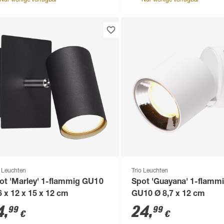
Nur wenige verfügbar
Nur wenige verfügbar
o Leuchten
Trio Leuchten
ot 'Marley' 1-flammig GU10
Spot 'Guayana' 1-flamm
6 x 12 x 15 x 12 cm
GU10 Ø 8,7 x 12 cm
4
,
24
,
99
99
€
€