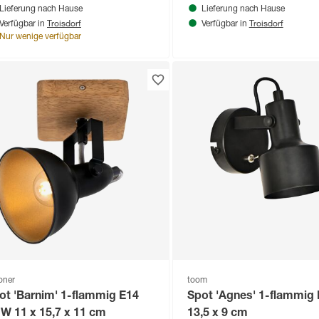
Lieferung nach Hause
Lieferung nach Hause
Troisdorf
Troisdorf
Verfügbar in
Verfügbar in
Nur wenige verfügbar
loner
toom
ot 'Barnim' 1-flammig E14
Spot 'Agnes' 1-flammig
 W 11 x 15,7 x 11 cm
13,5 x 9 cm