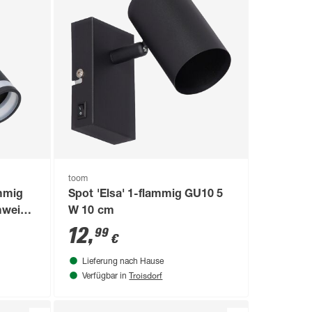
toom
ammig
Spot 'Elsa' 1-flammig GU10 5
mweiß
W 10 cm
12
,
99
€
Lieferung nach Hause
Troisdorf
Verfügbar in