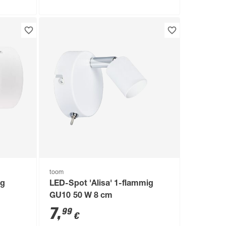
toom
ig
LED-Spot 'Alisa' 1-flammig
GU10 50 W 8 cm
7
,
99
€