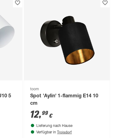
toom
U10 5
Spot 'Aylin' 1-flammig E14 10
cm
12
,
99
€
Lieferung nach Hause
Troisdorf
Verfügbar in