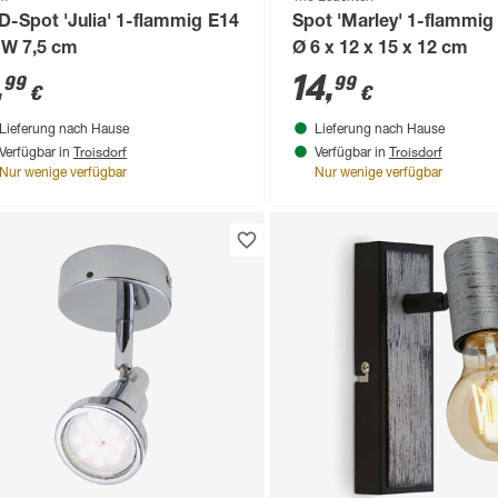
D-Spot 'Julia' 1-flammig E14
Spot 'Marley' 1-flammi
 W 7,5 cm
Ø 6 x 12 x 15 x 12 cm
,
14
,
99
99
€
€
Lieferung nach Hause
Lieferung nach Hause
Troisdorf
Troisdorf
Verfügbar in
Verfügbar in
Nur wenige verfügbar
Nur wenige verfügbar