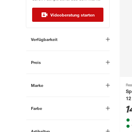
Videoberatung starten
Verfügbarkeit
Lieferung nach Hause
(64)
In Troisdorf verfügbar
(50)
Preis
Auf Wunsch in Troisdorf
bestellbar
(31)
-
€
Anderen Markt auswählen
Marke
Rea
Sp
12
Nach
1
Farbe
Marke suchen
Beige
(3)
B1
(3)
Braun
(15)
Artikeltyp