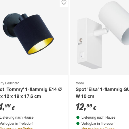
lity Leuchten
toom
ot 'Tommy' 1-flammig E14 Ø
Spot 'Elsa' 1-flammig G
 x 12 x 19 x 17,6 cm
W 10 cm
4
,
12
,
99
99
€
€
Lieferung nach Hause
Lieferung nach Hause
Troisdorf
Troisdorf
Verfügbar in
Verfügbar in