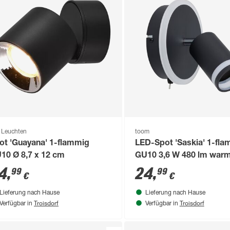
o Leuchten
toom
ot 'Guayana' 1-flammig
LED-Spot 'Saskia' 1-fl
10 Ø 8,7 x 12 cm
GU10 3,6 W 480 lm war
Ø 15 x 16,8 cm
4
,
24
,
99
99
€
€
Lieferung nach Hause
Lieferung nach Hause
Troisdorf
Troisdorf
Verfügbar in
Verfügbar in