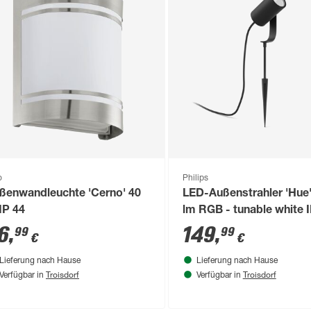
o
Philips
ßenwandleuchte 'Cerno' 40
LED-Außenstrahler 'Hue'
IP 44
lm RGB - tunable white 
6
,
149
,
99
99
€
€
Lieferung nach Hause
Lieferung nach Hause
Troisdorf
Troisdorf
Verfügbar in
Verfügbar in