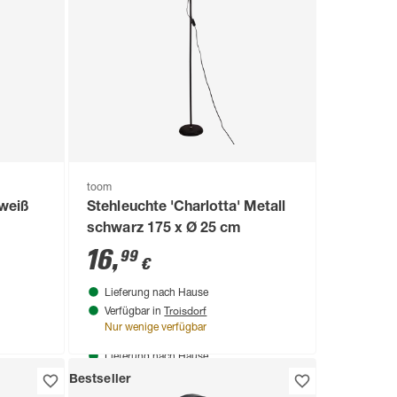
3
,
99
€
toom
weiß
Stehleuchte 'Charlotta' Metall
schwarz 175 x Ø 25 cm
16
,
99
€
Lieferung nach Hause
Troisdorf
Verfügbar in
Nur wenige verfügbar
Produktdatenblatt
Lieferung nach Hause
Troisdorf
Verfügbar in
Bestseller