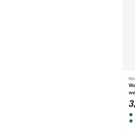
toom
(986)
tp-link
(8)
Trendteam
(2)
Trio Leuchten
(70)
Ubbink
(2)
UniTec
(1)
Varta
(1)
Westinghouse
(9)
REV
Wa
WiZ
(22)
we
3