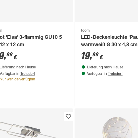
om
toom
ot 'Elsa' 3-flammig GU10 5
LED-Deckenleuchte 'Paul
42 x 12 cm
warmweiß Ø 30 x 4,8 cm
9
,
19
,
99
99
€
€
Lieferung nach Hause
Lieferung nach Hause
Troisdorf
Troisdorf
Verfügbar in
Verfügbar in
Nur wenige verfügbar