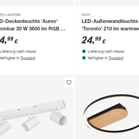
lity Leuchten
toom
D-Deckenleuchte 'Aureo'
LED-Außenwandleuchte
mmbar 30 W 3600 lm RGB -
'Toronto' 210 lm warmwe
nable white Ø 40 x 2,5 cm
44 8,5 x 4 x 8 cm
4
,
24
,
99
99
€
€
Lieferung nach Hause
Lieferung nach Hause
Troisdorf
Troisdorf
Verfügbar in
Verfügbar in