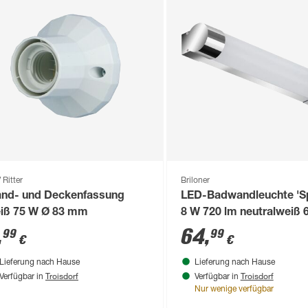
 Ritter
Briloner
nd- und Deckenfassung
LED-Badwandleuchte 'S
iß 75 W Ø 83 mm
8 W 720 lm neutralweiß 6
5,4 x 352 cm
,
64
,
99
99
€
€
Lieferung nach Hause
Lieferung nach Hause
Troisdorf
Troisdorf
Verfügbar in
Verfügbar in
Nur wenige verfügbar