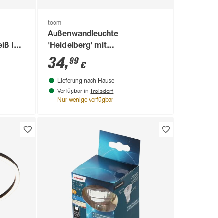
toom
Außenwandleuchte
iß IP
'Heidelberg' mit
Bewegungssensor 15 W IP 44
34
,
99
€
19,5 x 25 x 34,5 cm
Lieferung nach Hause
Troisdorf
Verfügbar in
Nur wenige verfügbar