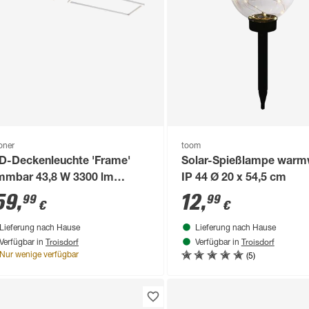
loner
toom
D-Deckenleuchte 'Frame'
Solar-Spießlampe warm
mmbar 43,8 W 3300 lm
IP 44 Ø 20 x 54,5 cm
rmweiß 26 x 9,6 x 92,8 cm
59
,
12
,
99
99
€
€
Lieferung nach Hause
Lieferung nach Hause
Troisdorf
Troisdorf
Verfügbar in
Verfügbar in
(5)
Nur wenige verfügbar