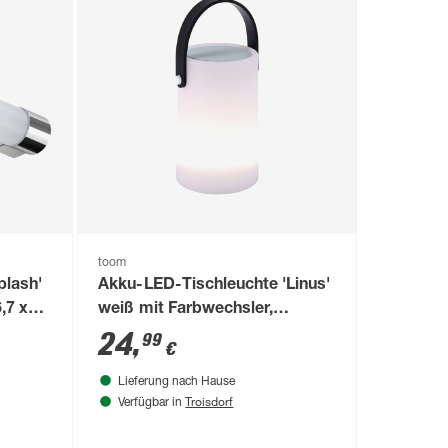
toom
plash'
Akku-LED-Tischleuchte 'Linus'
,7 x
weiß mit Farbwechsler,
Lautsprecher Ø 11,5 x 18 cm
24
,
99
€
Lieferung nach Hause
Troisdorf
Verfügbar in