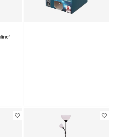
ine'
toom
LED-Leuchtmittel Reflektor
klar GU10 2,2 W 215 lm
warmweiß