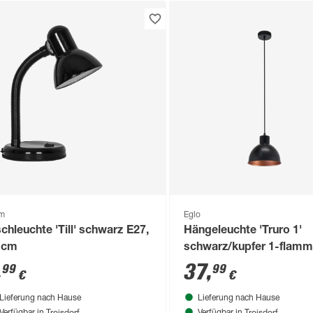
om
Eglo
schleuchte 'Till' schwarz E27,
Hängeleuchte 'Truro 1'
 cm
schwarz/kupfer 1-flamm
,
37
,
99
99
€
€
Lieferung nach Hause
Lieferung nach Hause
Troisdorf
Troisdorf