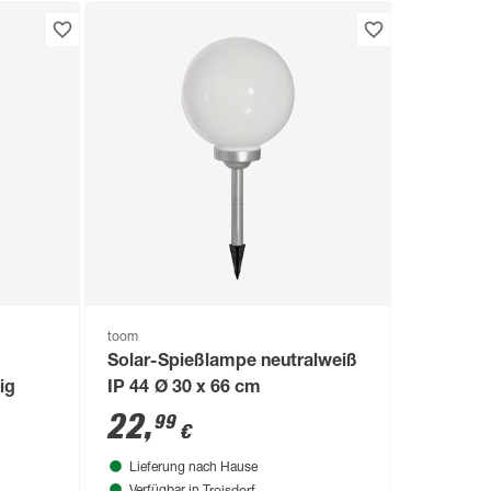
toom
Solar-Spießlampe neutralweiß
ig
IP 44 Ø 30 x 66 cm
22
,
99
€
Lieferung nach Hause
Troisdorf