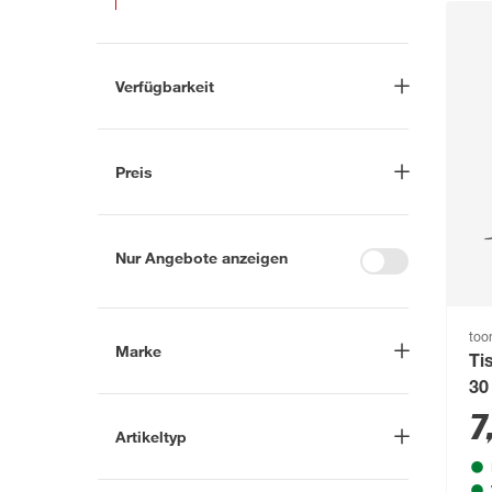
Verfügbarkeit
Lieferung nach Hause
(2787)
In Troisdorf verfügbar
(2432)
Preis
Auf Wunsch in Troisdorf
bestellbar
(1593)
-
€
Anderen Markt auswählen
Nur Angebote anzeigen
to
Marke
Ti
30
Nach
7
Artikeltyp
Marke suchen
Akku-Tischleuchte
(29)
B1
(57)