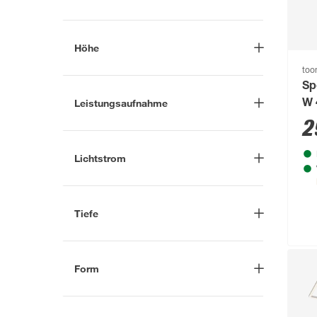
MegaLight
(14)
IP 23
(97)
-
W
Mr. Beams
(19)
IP 40
(1)
Höhe
MüllerLicht
(54)
IP 43
(1)
to
NicePrice
(2)
-
cm
Sp
Mehr anzeigen
Leistungsaufnahme
Näve
(2)
W 
2
Osram
(88)
-
W
Paulmann
(878)
Lichtstrom
Peacock
(1)
-
lm
Pelipal
(14)
Tiefe
Pergart
(2)
-
cm
Philips
(483)
Form
Philips Hue
(37)
Brenner
(15)
Reality Leuchten
(134)