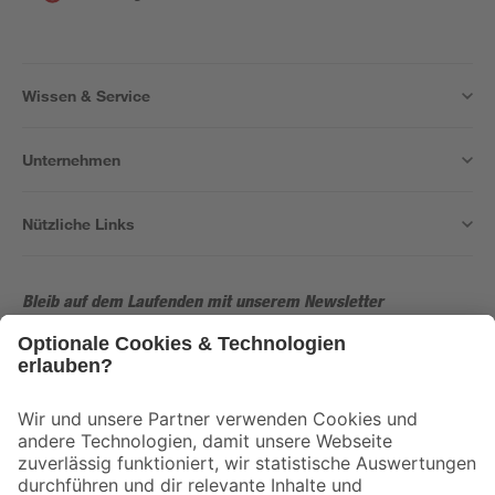
Wissen & Service
Unternehmen
Nützliche Links
Bleib auf dem Laufenden mit unserem Newsletter
Der toom Newsletter: Keine Angebote und Aktionen mehr verpassen!
Zur Newsletter Anmeldung
Folge uns