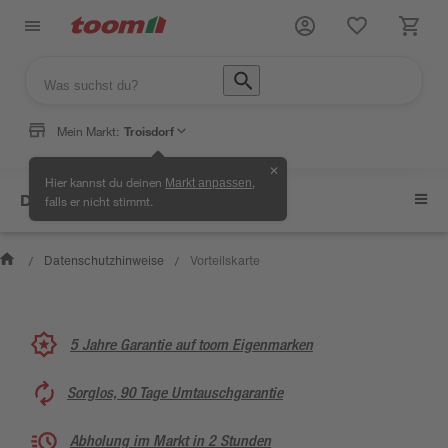
Mein Markt:
Troisdorf
✕
Hier kannst du deinen
,
Markt anpassen
Datenschutzhinweise
falls er nicht stimmt.
Datenschutzhinweise
Vorteilskarte
/
/
5 Jahre Garantie auf toom Eigenmarken
Sorglos, 90 Tage Umtauschgarantie
Abholung im Markt in 2 Stunden