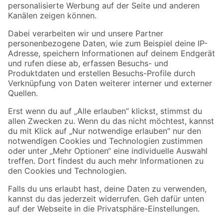
Zahlungsarten
Versandarten
Sicher einkaufen
Jetzt die toom-App herunterladen
Alle Preisangaben in EUR inkl. gesetzl. MwSt.. Die dargestellten Angebote sind unter
Umständen nicht in allen Märkten verfügbar. Die angegebenen Verfügbarkeiten beziehen
sich auf den unter "Mein Markt" ausgewählten toom Baumarkt. Alle Angebote und
Produkte nur solange der Vorrat reicht.