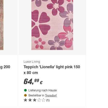
Luxor Living
ig 200
Teppich 'Lionella' light pink 150
x 80 cm
64
,
99
€
Lieferung nach Hause
Troisdorf
Bestellbar in
(1)