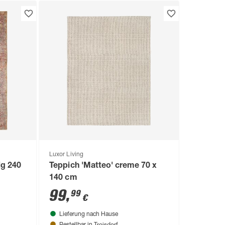
Luxor Living
ig 240
Teppich 'Matteo' creme 70 x
140 cm
99
,
99
€
Lieferung nach Hause
Troisdorf