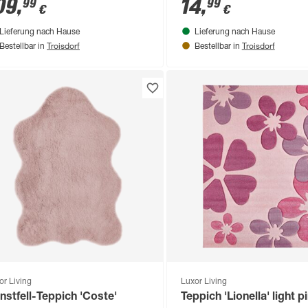
09
,
14
,
99
99
€
€
Lieferung nach Hause
Lieferung nach Hause
Troisdorf
Troisdorf
Bestellbar in
Bestellbar in
or Living
Luxor Living
nstfell-Teppich 'Coste'
Teppich 'Lionella' light p