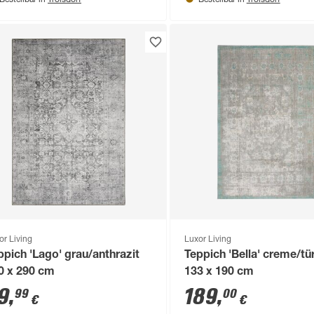
Bestellbar in
Bestellbar in
or Living
Luxor Living
ppich 'Lago' grau/anthrazit
Teppich 'Bella' creme/tü
0 x 290 cm
133 x 190 cm
9
,
189
,
99
00
€
€