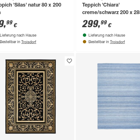
ppich 'Silas' natur 80 x 200
Teppich 'Chiara'
m
creme/schwarz 200 x 2
9
,
299
,
99
99
€
€
Lieferung nach Hause
Lieferung nach Hause
Troisdorf
Troisdorf
Bestellbar in
Bestellbar in