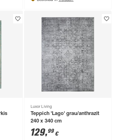
Bestellbar in
Luxor Living
rkis
Teppich 'Lago' grau/anthrazit
240 x 340 cm
129
,
99
€