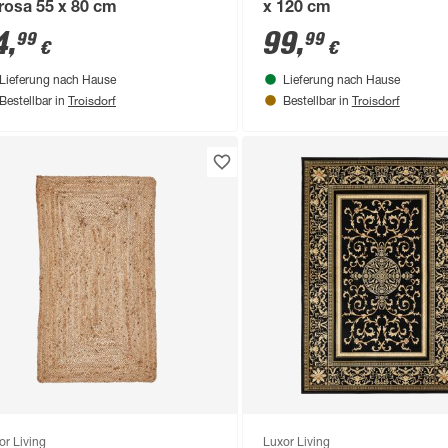
trosa 55 x 80 cm
x 120 cm
4
,
99
,
99
99
€
€
Lieferung nach Hause
Lieferung nach Hause
Troisdorf
Troisdorf
Bestellbar in
Bestellbar in
or Living
Luxor Living