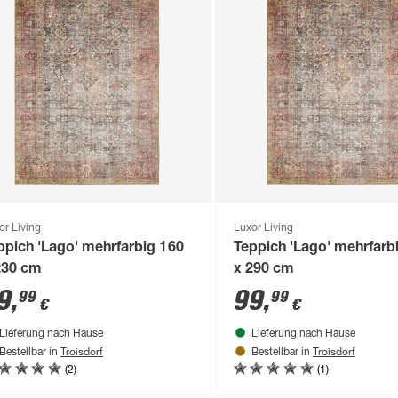
or Living
Luxor Living
ppich 'Lago' mehrfarbig 160
Teppich 'Lago' mehrfarb
230 cm
x 290 cm
9
,
99
,
99
99
€
€
Lieferung nach Hause
Lieferung nach Hause
Troisdorf
Troisdorf
Bestellbar in
Bestellbar in
(2)
(1)