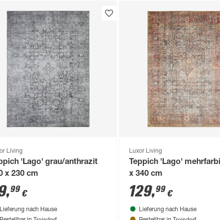
or Living
Luxor Living
ppich 'Lago' grau/anthrazit
Teppich 'Lago' mehrfarb
0 x 230 cm
x 340 cm
9
,
129
,
99
99
€
€
Lieferung nach Hause
Lieferung nach Hause
Troisdorf
Troisdorf