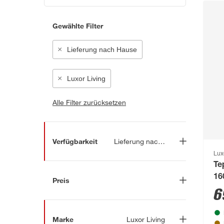
Gewählte Filter
Lieferung nach Hause
Luxor Living
Alle Filter zurücksetzen
Verfügbarkeit
Lieferung nach Hause
Lux
Lieferung nach Hause
(35)
Te
In Troisdorf verfügbar
(8)
16
Preis
6
Auf Wunsch in Troisdorf
bestellbar
(46)
-
€
Anderen Markt auswählen
Marke
Luxor Living