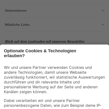
Unternehmen
Nützliche Links
Bleib auf dem Laufenden mit unserem Newsletter
Der toom Newsletter: Keine Angebote und Aktionen mehr verpassen!
Zur Newsletter Anmeldung
Folge uns
Zahlungsarten
Versandarten