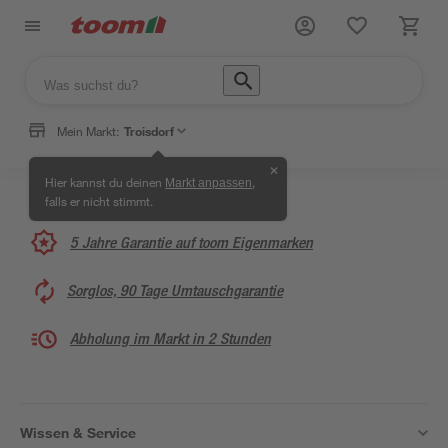
Mein Markt:
Troisdorf
✕
Hier kannst du deinen
,
Markt anpassen
falls er nicht stimmt.
5 Jahre Garantie auf toom Eigenmarken
Sorglos, 90 Tage Umtauschgarantie
Abholung im Markt in 2 Stunden
Wissen & Service