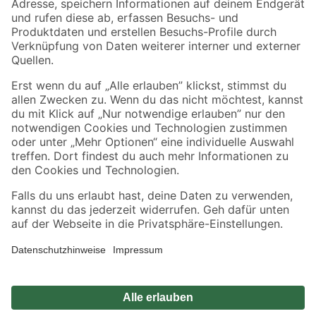
Sicher einkaufen
Jetzt die toom-App herunterladen
Alle Preisangaben in EUR inkl. gesetzl. MwSt.. Die dargestellten Angebote sind unter
Umständen nicht in allen Märkten verfügbar. Die angegebenen Verfügbarkeiten beziehen
sich auf den unter "Mein Markt" ausgewählten toom Baumarkt. Alle Angebote und
Produkte nur solange der Vorrat reicht.
*Paketversand ab 59 € versandkostenfrei, gilt nicht für Artikel mit Speditionsversand, hier
fallen zusätzliche Versandkosten an.
Datenschutz
Privatsphäre
Impressum
AGB
Nutzungsbedingungen
Widerrufsrecht
Vertrag widerrufen