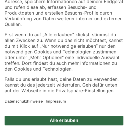
Sicher einkaufen
Jetzt die toom-App herunterladen
Alle Preisangaben in EUR inkl. gesetzl. MwSt.. Die dargestellten Angebote sind unter
Umständen nicht in allen Märkten verfügbar. Die angegebenen Verfügbarkeiten beziehen
sich auf den unter "Mein Markt" ausgewählten toom Baumarkt. Alle Angebote und
Produkte nur solange der Vorrat reicht.
*Paketversand ab 59 € versandkostenfrei, gilt nicht für Artikel mit Speditionsversand, hier
fallen zusätzliche Versandkosten an.
Datenschutz
Privatsphäre
Impressum
AGB
Nutzungsbedingungen
Widerrufsrecht
Vertrag widerrufen