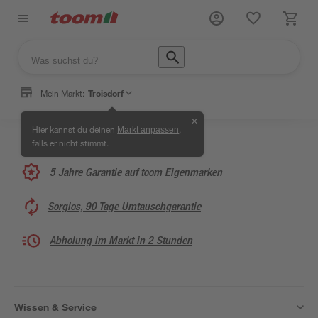
Mein Markt:
Troisdorf
✕
Hier kannst du deinen
,
Markt anpassen
falls er nicht stimmt.
5 Jahre Garantie auf toom Eigenmarken
Sorglos, 90 Tage Umtauschgarantie
Abholung im Markt in 2 Stunden
Wissen & Service