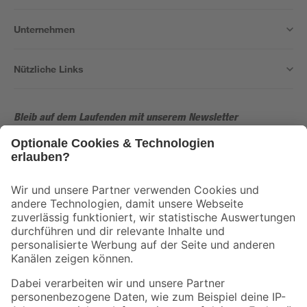
Unternehmen
Nützliche Links
Bleib auf dem Laufenden mit unserem Newsletter
Der toom Newsletter: Keine Angebote und Aktionen mehr verpassen!
Zur Newsletter Anmeldung
Folge uns
Zahlungsarten
Versandarten