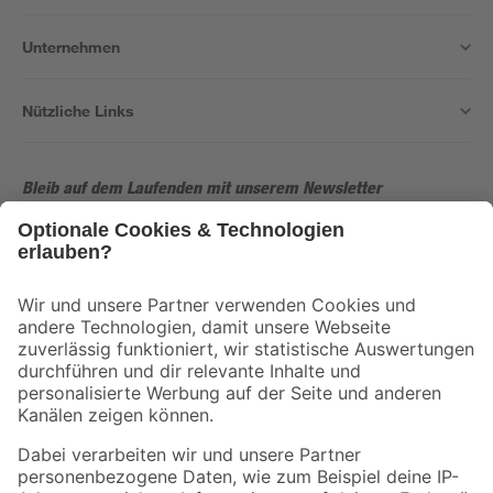
Unternehmen
Nützliche Links
Bleib auf dem Laufenden mit unserem Newsletter
Der toom Newsletter: Keine Angebote und Aktionen mehr verpassen!
Zur Newsletter Anmeldung
Folge uns
Zahlungsarten
Versandarten