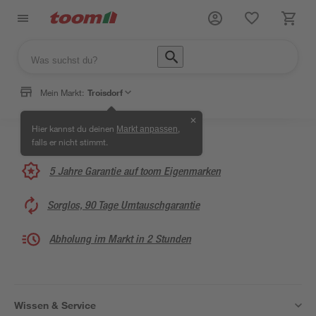
Mein Markt:
Troisdorf
✕
Hier kannst du deinen
,
Markt anpassen
falls er nicht stimmt.
5 Jahre Garantie auf toom Eigenmarken
Sorglos, 90 Tage Umtauschgarantie
Abholung im Markt in 2 Stunden
Wissen & Service