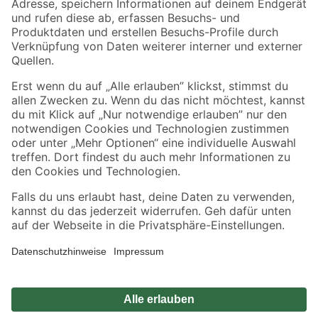
Sicher einkaufen
Jetzt die toom-App herunterladen
Alle Preisangaben in EUR inkl. gesetzl. MwSt.. Die dargestellten Angebote sind unter
Umständen nicht in allen Märkten verfügbar. Die angegebenen Verfügbarkeiten beziehen
sich auf den unter "Mein Markt" ausgewählten toom Baumarkt. Alle Angebote und
Produkte nur solange der Vorrat reicht.
*Paketversand ab 59 € versandkostenfrei, gilt nicht für Artikel mit Speditionsversand, hier
fallen zusätzliche Versandkosten an.
Datenschutz
Privatsphäre
Impressum
AGB
Nutzungsbedingungen
Widerrufsrecht
Vertrag widerrufen