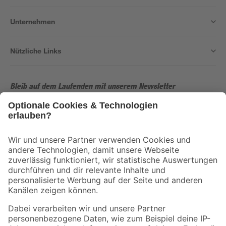
Unternehmen
Nützliche Links
Bleib auf dem Laufenden mit unserem Newsletter
Der toom Newsletter: Keine Angebote und Aktionen mehr verpassen!
Zur Newsletter Anmeldung
Folge uns
Zahlungsarten
Versandarten