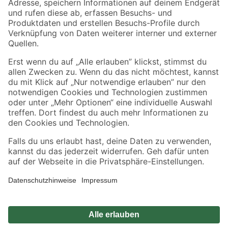
Sicher einkaufen
Jetzt die toom-App herunterladen
Alle Preisangaben in EUR inkl. gesetzl. MwSt.. Die dargestellten Angebote sind unter
Umständen nicht in allen Märkten verfügbar. Die angegebenen Verfügbarkeiten beziehen
sich auf den unter "Mein Markt" ausgewählten toom Baumarkt. Alle Angebote und
Produkte nur solange der Vorrat reicht.
*Paketversand ab 59 € versandkostenfrei, gilt nicht für Artikel mit Speditionsversand, hier
fallen zusätzliche Versandkosten an.
Datenschutz
Privatsphäre
Impressum
AGB
Nutzungsbedingungen
Widerrufsrecht
Vertrag widerrufen