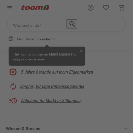
Mein Markt:
Troisdorf
✕
Hier kannst du deinen
,
Markt anpassen
falls er nicht stimmt.
5 Jahre Garantie auf toom Eigenmarken
Sorglos, 90 Tage Umtauschgarantie
Abholung im Markt in 2 Stunden
Wissen & Service